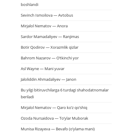
boshlandi
Sevinch Ismoilova — Avtobus
Mirjalol Nematov — Anora
Sardor Mamadaliyev — Ranjimas
Botir Qodirov — Xorazmlik qizlar
Bahrom Nazarov — O’tkinchi yor
Asl Wayne — Mani yuvar
Jaloliddin Ahmadaliyev — Janon
Bu yilgi bitiruvchilarga 6 turdagi shahodatnomalar
beriladi
Mirjalol Nematov — Qaro ko’z qo’shiq
Ozoda Nursaidova — To’ylar Muborak
Munisa Rizayeva — Bevafo (o’ylama mani)