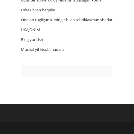
Counter strike 1.6 oyinida ishlatiladigan kodlar
Eshak bilan baqalar
Onajon tugilgan kuningiz bilan tabriklayman sherlar
UKAJONIM
Blog yuritish
Muchal yil hisobi haqida