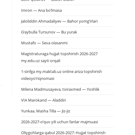
Imron — Ana bo’lmasa
Jaloliddin Ahmadaliyev — Bahor yomg’irlari
G’aybulla Tursunov — Bu yurak
Mustafo — Seva olasanmi
Magistraturaga hujjat topshirish 2026-2027
my.edu.uz sayti orqali
1-sinfga my.maktab.uz online ariza topshirish
videoyo’riqnomasi
Milena Madmusayeva, toiraxmed — Yoshlik
VIA Marokand — Aladdin
Yunkaa, Masha Tilla — Jiz-jiz
2026-2027-o’quv yili uchun fanlar majmuasi
Oliygohlarga qabul 2026-2027: Hujjat topshirish