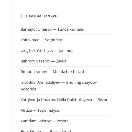
клавишу
Escape,
Свежие Записи
чтобы
закрыть
Barhayot Umarov — Tunda kechalar
панель
поиска.
Toiraxmed — Sog’indim
Ulug’bek Yo’lchiyev — Janimda
Bahrom Nazarov — Zayka
Bobur Ikramov — Menda bor bittasi
Jaloliddin Ahmadaliyev — Ishqning chayqov
bozorida
Yorqinxo’ja Umarov, Noila Habibullayeva — Bezori
Afruza — Topolmaysiz
Xamdam Sobirov — Peshta
Botir Qodirov — Bidish-bidish