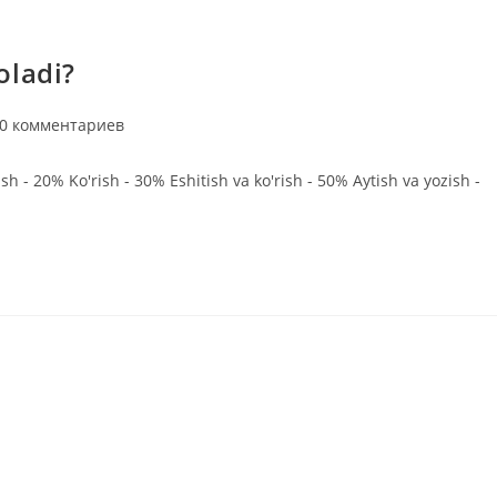
oladi?
мментарии
0 комментариев
писи:
h - 20% Ko'rish - 30% Eshitish va ko'rish - 50% Aytish va yozish -