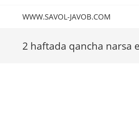
Перейти
к
WWW.SAVOL-JAVOB.COM
содержимому
2 haftada qancha narsa e