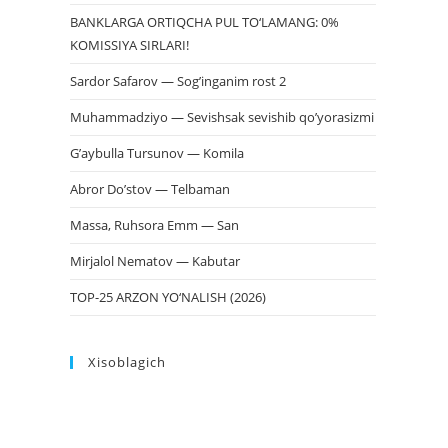
BANKLARGA ORTIQCHA PUL TO‘LAMANG: 0%
KOMISSIYA SIRLARI!
Sardor Safarov — Sog’inganim rost 2
Muhammadziyo — Sevishsak sevishib qo’yorasizmi
G’aybulla Tursunov — Komila
Abror Do’stov — Telbaman
Massa, Ruhsora Emm — San
Mirjalol Nematov — Kabutar
TOP-25 ARZON YO‘NALISH (2026)
Xisoblagich