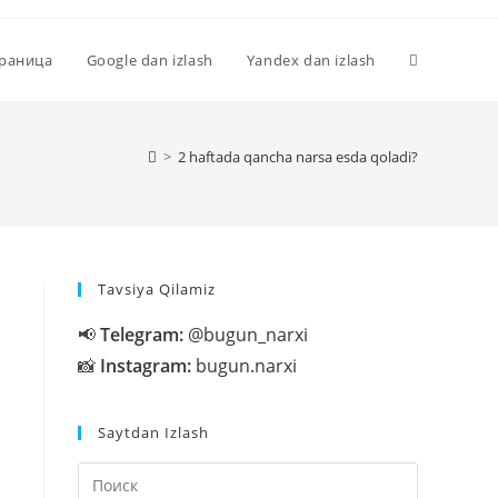
Переключи
траница
Google dan izlash
Yandex dan izlash
поиск
>
2 haftada qancha narsa esda qoladi?
по
Tavsiya Qilamiz
веб-
📢
Telegram:
@bugun_narxi
📸
Instagram:
bugun.narxi
сайту
Saytdan Izlash
Нажмите