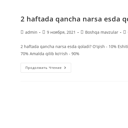
2 haftada qancha narsa esda q
Автор
Запись
Рубрика
Ко
admin
9 ноября, 2021
Boshqa mavzular
записи:
опубликована:
записи:
к
за
2 haftada qancha narsa esda qoladi? O'qish - 10% Eshitis
70% Amalda qilib ko'rish - 90%
2
Продолжить Чтение
Haftada
Qancha
Narsa
Esda
Qoladi?