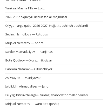
Yunkaa, Masha Tilla — Jiz-jiz
2026-2027-o’quv yili uchun fanlar majmuasi
Oliygohlarga qabul 2026-2027: Hujjat topshirish boshlandi
Sevinch Ismoilova — Avtobus
Mirjalol Nematov — Anora
Sardor Mamadaliyev — Ranjimas
Botir Qodirov — Xorazmlik qizlar
Bahrom Nazarov — O’tkinchi yor
Asl Wayne — Mani yuvar
Jaloliddin Ahmadaliyev — Janon
Bu yilgi bitiruvchilarga 6 turdagi shahodatnomalar beriladi
Mirjalol Nematov — Qaro ko’z qo’shiq