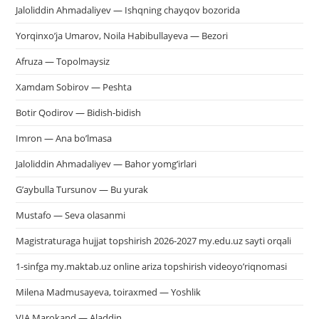
Jaloliddin Ahmadaliyev — Ishqning chayqov bozorida
Yorqinxo’ja Umarov, Noila Habibullayeva — Bezori
Afruza — Topolmaysiz
Xamdam Sobirov — Peshta
Botir Qodirov — Bidish-bidish
Imron — Ana bo’lmasa
Jaloliddin Ahmadaliyev — Bahor yomg’irlari
G’aybulla Tursunov — Bu yurak
Mustafo — Seva olasanmi
Magistraturaga hujjat topshirish 2026-2027 my.edu.uz sayti orqali
1-sinfga my.maktab.uz online ariza topshirish videoyo’riqnomasi
Milena Madmusayeva, toiraxmed — Yoshlik
VIA Marokand — Aladdin