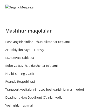
Mashhur maqolalar
Boshlang’ich sinflar uchun diktantlar to’plami
Ar-Robiy ibn Zaydul Horisiy
ENALAPRIL tabletka
Bobo va Buvi haqida sherlar to‘plami
Hid bilishning buzilishi
Ruanda Respublikasi
Trаnsport vositаlаrini nosoz boshqаrish Jаrimа miqdori
Deadhunt New Deadhunt O’yinlar kodlari
Yosh qizlar rasmlari