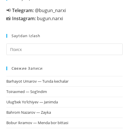
📢
Telegram:
@bugun_narxi
📸
Instagram:
bugun.narxi
Saytdan Izlash
На
кл
Esc
Свежие Записи
чт
за
Barhayot Umarov — Tunda kechalar
па
пои
Toiraxmed — Sog’indim
Ulug’bek Yo’lchiyev — Janimda
Bahrom Nazarov — Zayka
Bobur Ikramov — Menda bor bittasi