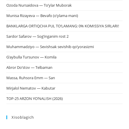
Ozoda Nursaidova — To’ylar Muborak
Munisa Rizayeva — Bevafo (o’ylama mani)
BANKLARGA ORTIQCHA PUL TO‘LAMANG: 0% KOMISSIYA SIRLARI!
Sardor Safarov — Sog’inganim rost 2
Muhammadziyo — Sevishsak sevishib qo’yorasizmi
G’aybulla Tursunov — Komila
Abror Do’stov — Telbaman
Massa, Ruhsora Emm — San
Mirjalol Nematov — Kabutar
TOP-25 ARZON YO‘NALISH (2026)
Xisoblagich