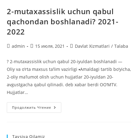
2-mutaxassislik uchun qabul
qachondan boshlanadi? 2021-
2022
Автор
Запись
Рубрика
admin
15 июля, 2021
Davlat Xizmatlari
/
Talaba
записи:
опубликована:
записи:
? 2-mutaxassislik uchun qabul 20-iyuldan boshlanadi —
Oliy va o‘rta maxsus ta’lim vazirligi ▪️Amaldagi tartib bo‘yicha,
2-oliy ma’lumot olish uchun hujjatlar 20-iyuldan 20-
avgustgacha qabul qilinadi. deb xabar berdi OO‘MTV.
Hujjatlar…
2-
Продолжить Чтение
Mutaxassislik
Uchun
Qabul
Qachondan
Boshlanadi?
2021-
Tavsiya Qilamiz
2022