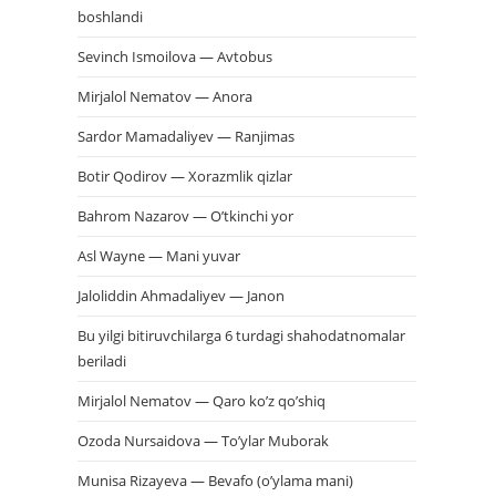
boshlandi
Sevinch Ismoilova — Avtobus
Mirjalol Nematov — Anora
Sardor Mamadaliyev — Ranjimas
Botir Qodirov — Xorazmlik qizlar
Bahrom Nazarov — O’tkinchi yor
Asl Wayne — Mani yuvar
Jaloliddin Ahmadaliyev — Janon
Bu yilgi bitiruvchilarga 6 turdagi shahodatnomalar
beriladi
Mirjalol Nematov — Qaro ko’z qo’shiq
Ozoda Nursaidova — To’ylar Muborak
Munisa Rizayeva — Bevafo (o’ylama mani)