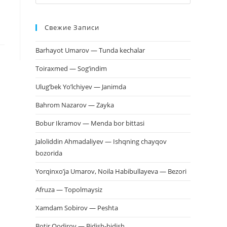
клавишу
Escape,
Свежие Записи
чтобы
закрыть
Barhayot Umarov — Tunda kechalar
панель
поиска.
Toiraxmed — Sog’indim
Ulug’bek Yo’lchiyev — Janimda
Bahrom Nazarov — Zayka
Bobur Ikramov — Menda bor bittasi
Jaloliddin Ahmadaliyev — Ishqning chayqov
bozorida
Yorqinxo’ja Umarov, Noila Habibullayeva — Bezori
Afruza — Topolmaysiz
Xamdam Sobirov — Peshta
Botir Qodirov — Bidish-bidish