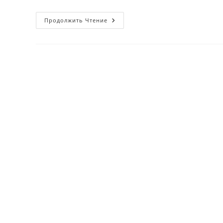
Sigaretani
Продолжить Чтение
Tashlamoqchi-
Yu,
Ammo
Bunga
Ikkilanayotganlar
Uchun