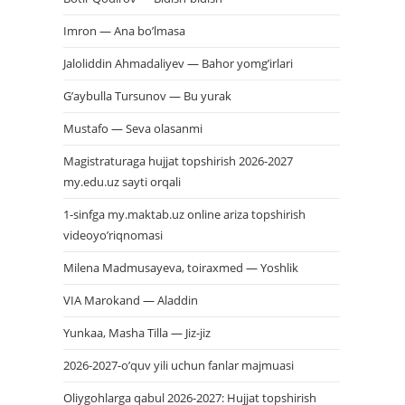
Imron — Ana bo’lmasa
Jaloliddin Ahmadaliyev — Bahor yomg’irlari
G’aybulla Tursunov — Bu yurak
Mustafo — Seva olasanmi
Magistraturaga hujjat topshirish 2026-2027
my.edu.uz sayti orqali
1-sinfga my.maktab.uz online ariza topshirish
videoyo’riqnomasi
Milena Madmusayeva, toiraxmed — Yoshlik
VIA Marokand — Aladdin
Yunkaa, Masha Tilla — Jiz-jiz
2026-2027-o’quv yili uchun fanlar majmuasi
Oliygohlarga qabul 2026-2027: Hujjat topshirish