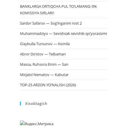
BANKLARGA ORTIQCHA PUL TO‘LAMANG: 0%
KOMISSIYA SIRLARI!
Sardor Safarov — Sog’inganim rost 2
Muhammadziyo — Sevishsak sevishib qo’yorasizmi
G’aybulla Tursunov — Komila
Abror Do’stov — Telbaman
Massa, Ruhsora Emm — San
Mirjalol Nematov — Kabutar
TOP-25 ARZON YO‘NALISH (2026)
Xisoblagich