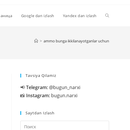
Переключи
раница
Google dan izlash
Yandex dan izlash
поиск
>
ammo bunga ikkilanayotganlar uchun
по
Tavsiya Qilamiz
веб-
📢
Telegram:
@bugun_narxi
📸
Instagram:
bugun.narxi
сайту
Saytdan Izlash
Нажмите