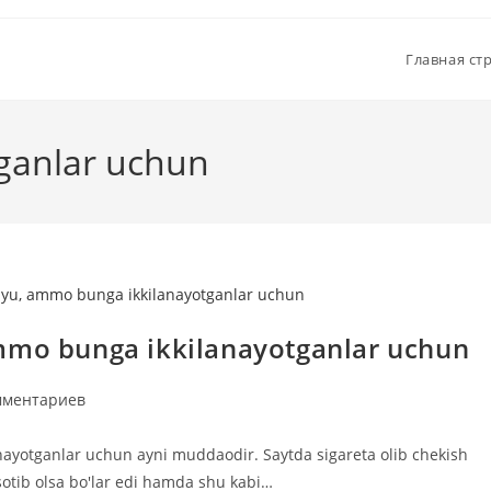
Главная ст
ganlar uchun
ammo bunga ikkilanayotganlar uchun
тарии
мментариев
nayotganlar uchun ayni muddaodir. Saytda sigareta olib chekish
sotib olsa bo'lar edi hamda shu kabi…