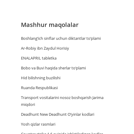
Mashhur maqolalar
Boshlang’ich sinflar uchun diktantlar to’plami
Ar-Robiy ibn Zaydul Horisiy
ENALAPRIL tabletka
Bobo va Buvi haqida sherlar to‘plami
Hid bilishning buzilishi
Ruanda Respublikasi
Trаnsport vositаlаrini nosoz boshqаrish Jаrimа
miqdori
Deadhunt New Deadhunt O’yinlar kodlari
Yosh qizlar rasmlari