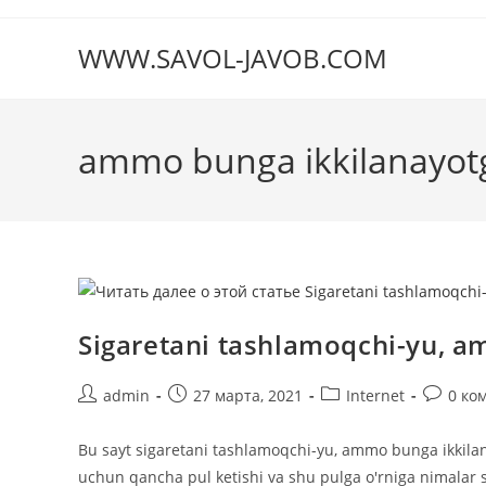
Перейти
к
WWW.SAVOL-JAVOB.COM
содержимому
ammo bunga ikkilanayot
Sigaretani tashlamoqchi-yu, 
Автор
Запись
Рубрика
Коммен
admin
27 марта, 2021
Internet
0 ко
записи:
опубликована:
записи:
к
записи:
Bu sayt sigaretani tashlamoqchi-yu, ammo bunga ikkila
uchun qancha pul ketishi va shu pulga o'rniga nimalar 