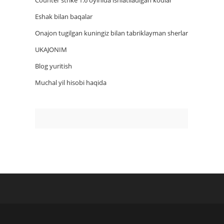
Counter strike 1.6 oyinida ishlatiladigan kodlar
Eshak bilan baqalar
Onajon tugilgan kuningiz bilan tabriklayman sherlar
UKAJONIM
Blog yuritish
Muchal yil hisobi haqida