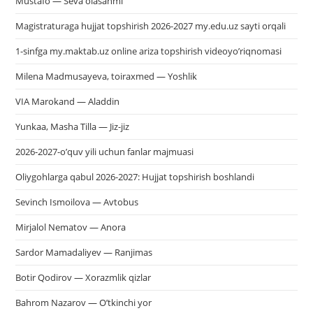
Mustafo — Seva olasanmi
Magistraturaga hujjat topshirish 2026-2027 my.edu.uz sayti orqali
1-sinfga my.maktab.uz online ariza topshirish videoyo’riqnomasi
Milena Madmusayeva, toiraxmed — Yoshlik
VIA Marokand — Aladdin
Yunkaa, Masha Tilla — Jiz-jiz
2026-2027-o’quv yili uchun fanlar majmuasi
Oliygohlarga qabul 2026-2027: Hujjat topshirish boshlandi
Sevinch Ismoilova — Avtobus
Mirjalol Nematov — Anora
Sardor Mamadaliyev — Ranjimas
Botir Qodirov — Xorazmlik qizlar
Bahrom Nazarov — O’tkinchi yor