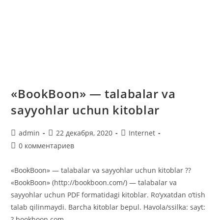
«BookBoon» — talabalar va
sayyohlar uchun kitoblar
Автор
Запись
Рубрика
admin
22 декабря, 2020
Internet
записи:
опубликована:
записи:
Комментарии
0 комментариев
к
записи:
«BookBoon» — talabalar va sayyohlar uchun kitoblar ??
«BookBoon» (http://bookboon.com/) — talabalar va
sayyohlar uchun PDF formatidagi kitoblar. Ro‘yxatdan o‘tish
talab qilinmaydi. Barcha kitoblar bepul. Havola/ssilka: sayt:
? bookboon.com