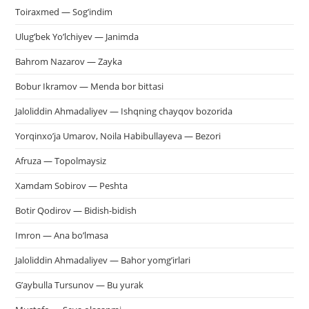
пои
Toiraxmed — Sog’indim
Ulug’bek Yo’lchiyev — Janimda
Bahrom Nazarov — Zayka
Bobur Ikramov — Menda bor bittasi
Jaloliddin Ahmadaliyev — Ishqning chayqov bozorida
Yorqinxo’ja Umarov, Noila Habibullayeva — Bezori
Afruza — Topolmaysiz
Xamdam Sobirov — Peshta
Botir Qodirov — Bidish-bidish
Imron — Ana bo’lmasa
Jaloliddin Ahmadaliyev — Bahor yomg’irlari
G’aybulla Tursunov — Bu yurak