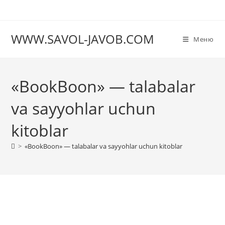
Перейти
к
содержимому
WWW.SAVOL-JAVOB.COM
Меню
«BookBoon» — talabalar
va sayyohlar uchun
kitoblar
>
«BookBoon» — talabalar va sayyohlar uchun kitoblar