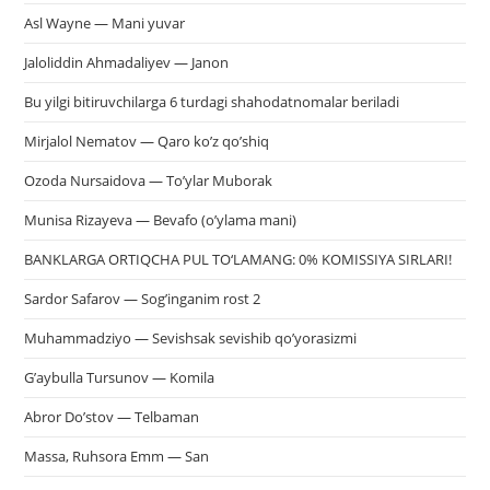
Asl Wayne — Mani yuvar
Jaloliddin Ahmadaliyev — Janon
Bu yilgi bitiruvchilarga 6 turdagi shahodatnomalar beriladi
Mirjalol Nematov — Qaro ko’z qo’shiq
Ozoda Nursaidova — To’ylar Muborak
Munisa Rizayeva — Bevafo (o’ylama mani)
BANKLARGA ORTIQCHA PUL TO‘LAMANG: 0% KOMISSIYA SIRLARI!
Sardor Safarov — Sog’inganim rost 2
Muhammadziyo — Sevishsak sevishib qo’yorasizmi
G’aybulla Tursunov — Komila
Abror Do’stov — Telbaman
Massa, Ruhsora Emm — San