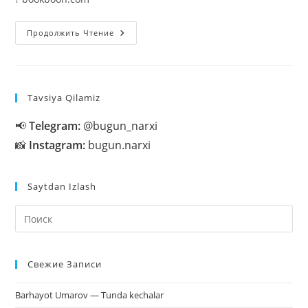
«BookBoon»
Продолжить Чтение
—
Talabalar
Va
Sayyohlar
Uchun
Kitoblar
Tavsiya Qilamiz
📢
Telegram:
@bugun_narxi
📸
Instagram:
bugun.narxi
Saytdan Izlash
На
кл
Esc
Свежие Записи
чт
за
Barhayot Umarov — Tunda kechalar
па