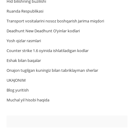
Hid bilishning buzilishi
Ruanda Respublikasi
Trаnsport vositаlаrini nosoz boshqаrish Jаrimа miqdori
Deadhunt New Deadhunt O’yinlar kodlari
Yosh qizlar rasmlari
Counter strike 1.6 oyinida ishlatiladigan kodlar
Eshak bilan baqalar
Onajon tugilgan kuningiz bilan tabriklayman sherlar
UKAJONIM
Blog yuritish
Muchal yil hisobi haqida