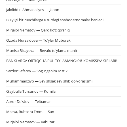
Jaloliddin Ahmadaliyev — Janon
Bu yilgi bitiruvchilarga 6 turdagi shahodatnomalar beriladi
Mirjalol Nematov — Qaro ko’z qo’shiq
Ozoda Nursaidova — To’ylar Muborak
Munisa Rizayeva — Bevafo (o’ylama mani)
BANKLARGA ORTIQCHA PUL TO‘LAMANG: 0% KOMISSIYA SIRLARI!
Sardor Safarov — Sog’inganim rost 2
Muhammadziyo — Sevishsak sevishib qo’yorasizmi
G’aybulla Tursunov — Komila
Abror Do’stov — Telbaman
Massa, Ruhsora Emm — San
Mirjalol Nematov — Kabutar