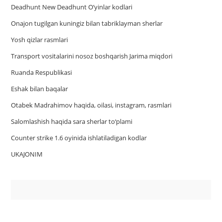
Deadhunt New Deadhunt O’yinlar kodlari
Onajon tugilgan kuningiz bilan tabriklayman sherlar
Yosh qizlar rasmlari
Trаnsport vositаlаrini nosoz boshqаrish Jаrimа miqdori
Ruanda Respublikasi
Eshak bilan baqalar
Otabek Madrahimov haqida, oilasi, instagram, rasmlari
Salomlashish haqida sara sherlar to‘plami
Counter strike 1.6 oyinida ishlatiladigan kodlar
UKAJONIM