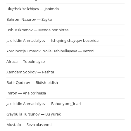
Ulug’bek Yo’lchiyev — Janimda
Bahrom Nazarov — Zayka
Bobur Ikramov — Menda bor bittasi
Jaloliddin Ahmadaliyev — Ishqning chayqov bozorida
Yorqinxo’ja Umarov, Noila Habibullayeva — Bezori
Afruza — Topolmaysiz
Xamdam Sobirov — Peshta
Botir Qodirov — Bidish-bidish
Imron — Ana bo’lmasa
Jaloliddin Ahmadaliyev — Bahor yomg’irlari
G’aybulla Tursunov — Bu yurak
Mustafo — Seva olasanmi