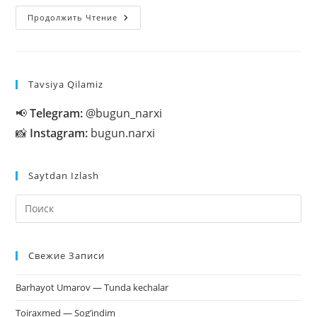
Ko‘z
Продолжить Чтение
Atrofidagi
Ajinlardan
Xalos
Bo‘lamiz
Tavsiya Qilamiz
📢
Telegram:
@bugun_narxi
📸
Instagram:
bugun.narxi
Saytdan Izlash
На
кл
Esc
Свежие Записи
чт
за
Barhayot Umarov — Tunda kechalar
па
пои
Toiraxmed — Sog’indim