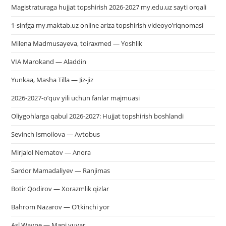
Magistraturaga hujjat topshirish 2026-2027 my.edu.uz sayti orqali
1-sinfga my.maktab.uz online ariza topshirish videoyo’riqnomasi
Milena Madmusayeva, toiraxmed — Yoshlik
VIA Marokand — Aladdin
Yunkaa, Masha Tilla — Jiz-jiz
2026-2027-o’quv yili uchun fanlar majmuasi
Oliygohlarga qabul 2026-2027: Hujjat topshirish boshlandi
Sevinch Ismoilova — Avtobus
Mirjalol Nematov — Anora
Sardor Mamadaliyev — Ranjimas
Botir Qodirov — Xorazmlik qizlar
Bahrom Nazarov — O’tkinchi yor
Asl Wayne — Mani yuvar