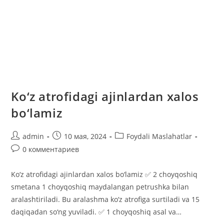
Ko‘z atrofidagi ajinlardan xalos
bo‘lamiz
Автор
Запись
Рубрика
admin
10 мая, 2024
Foydali Maslahatlar
записи:
опубликована:
записи:
Комментарии
0 комментариев
к
записи:
Ko‘z atrofidagi ajinlardan xalos bo‘lamiz ✅ 2 choyqoshiq
smetana 1 choyqoshiq maydalangan petrushka bilan
aralashtiriladi. Bu aralashma ko‘z atrofiga surtiladi va 15
daqiqadan so‘ng yuviladi. ✅ 1 choyqoshiq asal va…