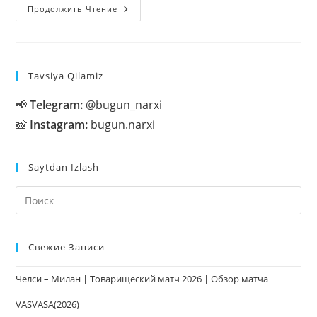
Kundalik
Продолжить Чтение
Nizolar
Va
Uchrayotgan
Muammolar
Aslida…
20+
Tavsiya Qilamiz
📢
Telegram:
@bugun_narxi
📸
Instagram:
bugun.narxi
Saytdan Izlash
На
кл
Esc
Свежие Записи
чт
за
Челси – Милан | Товарищеский матч 2026 | Обзор матча
па
пои
VASVASA(2026)