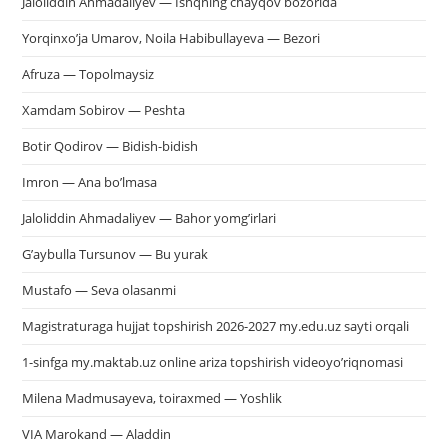
Jaloliddin Ahmadaliyev — Ishqning chayqov bozorida
Yorqinxo’ja Umarov, Noila Habibullayeva — Bezori
Afruza — Topolmaysiz
Xamdam Sobirov — Peshta
Botir Qodirov — Bidish-bidish
Imron — Ana bo’lmasa
Jaloliddin Ahmadaliyev — Bahor yomg’irlari
G’aybulla Tursunov — Bu yurak
Mustafo — Seva olasanmi
Magistraturaga hujjat topshirish 2026-2027 my.edu.uz sayti orqali
1-sinfga my.maktab.uz online ariza topshirish videoyo’riqnomasi
Milena Madmusayeva, toiraxmed — Yoshlik
VIA Marokand — Aladdin