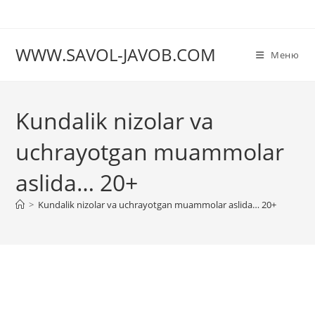
Перейти
к
содержимому
WWW.SAVOL-JAVOB.COM
Меню
Kundalik nizolar va
uchrayotgan muammolar
aslida… 20+
>
Kundalik nizolar va uchrayotgan muammolar aslida… 20+