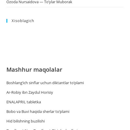
Ozoda Nursaidova — To’ylar Muborak
Xisoblagich
Mashhur maqolalar
Boshlang’ich sinflar uchun diktantlar to’plami
Ar-Robiy ibn Zaydul Horisiy
ENALAPRIL tabletka
Bobo va Buvi haqida sherlar to‘plami
Hid bilishning buzilishi