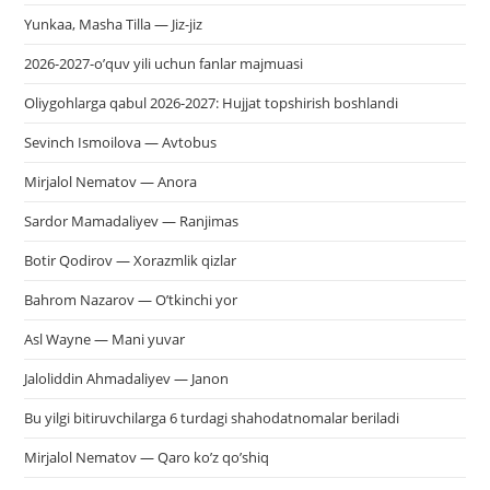
Yunkaa, Masha Tilla — Jiz-jiz
2026-2027-o’quv yili uchun fanlar majmuasi
Oliygohlarga qabul 2026-2027: Hujjat topshirish boshlandi
Sevinch Ismoilova — Avtobus
Mirjalol Nematov — Anora
Sardor Mamadaliyev — Ranjimas
Botir Qodirov — Xorazmlik qizlar
Bahrom Nazarov — O’tkinchi yor
Asl Wayne — Mani yuvar
Jaloliddin Ahmadaliyev — Janon
Bu yilgi bitiruvchilarga 6 turdagi shahodatnomalar beriladi
Mirjalol Nematov — Qaro ko’z qo’shiq