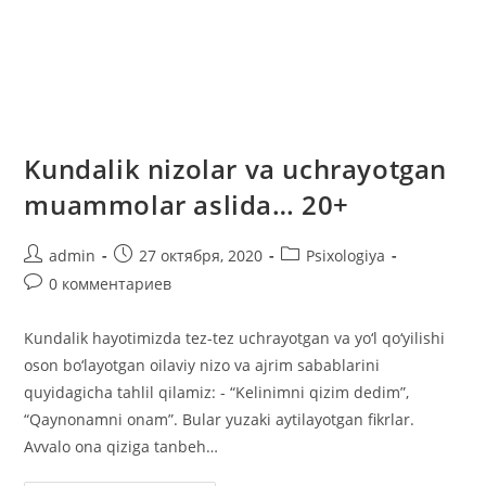
Kundalik nizolar va uchrayotgan
muammolar aslida… 20+
Автор
Запись
Рубрика
admin
27 октября, 2020
Psixologiya
записи:
опубликована:
записи:
Комментарии
0 комментариев
к
записи:
Kundalik hayotimizda tez-tez uchrayotgan va yo‘l qo‘yilishi
oson bo‘layotgan oilaviy nizo va ajrim sabablarini
quyidagicha tahlil qilamiz: - “Kelinimni qizim dedim”,
“Qaynonamni onam”. Bular yuzaki aytilayotgan fikrlar.
Avvalo ona qiziga tanbeh…