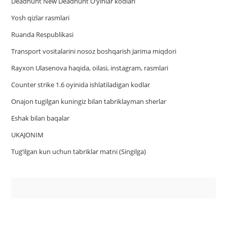
Deadhunt New Deadhunt O’yinlar kodlari
Yosh qizlar rasmlari
Ruanda Respublikasi
Trаnsport vositаlаrini nosoz boshqаrish Jаrimа miqdori
Rayxon Ulasenova haqida, oilasi, instagram, rasmlari
Counter strike 1.6 oyinida ishlatiladigan kodlar
Onajon tugilgan kuningiz bilan tabriklayman sherlar
Eshak bilan baqalar
UKAJONIM
Tug‘ilgan kun uchun tabriklar matni (Singilga)