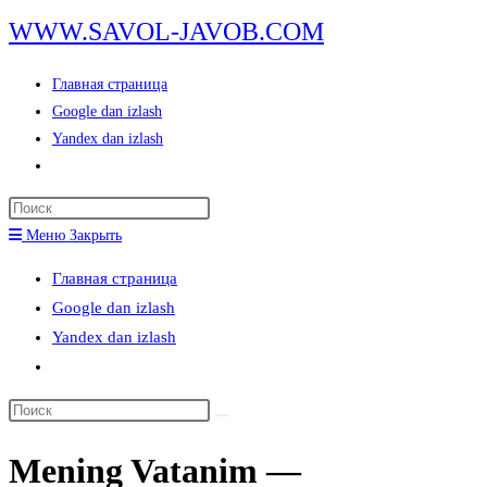
Перейти
WWW.SAVOL-JAVOB.COM
к
содержимому
Главная страница
Google dan izlash
Yandex dan izlash
Переключить
поиск
Нажмите
по
клавишу
Меню
Закрыть
веб-
Escape,
сайту
Главная страница
чтобы
Google dan izlash
закрыть
Yandex dan izlash
панель
Переключить
поиска.
поиск
Поиск
по
на
веб-
Mening Vatanim —
сайте
сайту