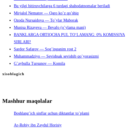
Bu yilgi bitiruvchilarga 6 turdagi shahodatnomalar beriladi
Mirjalol Nematov — Qaro ko’z qo’shiq
Ozoda Nursaidova — To’ylar Muborak
Munisa Rizayeva — Bevafo (o’ylama mani)
BANKLARGA ORTIQCHA PUL TO‘LAMANG: 0% KOMISSIYA
SIRLARI!
Sardor Safarov — Sog’inganim rost 2
Muhammadziyo — Sevishsak sevishib qo’yorasizmi
G’aybulla Tursunov — Komila
xisoblagich
Mashhur maqolalar
Boshlang’ich sinflar uchun diktantlar to’plami
Ar-Robiy ibn Zaydul Horisiy