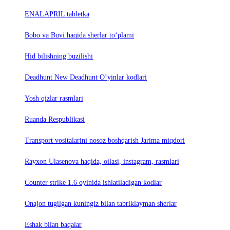
ENALAPRIL tabletka
Bobo va Buvi haqida sherlar to‘plami
Hid bilishning buzilishi
Deadhunt New Deadhunt O’yinlar kodlari
Yosh qizlar rasmlari
Ruanda Respublikasi
Trаnsport vositаlаrini nosoz boshqаrish Jаrimа miqdori
Rayxon Ulasenova haqida, oilasi, instagram, rasmlari
Counter strike 1.6 oyinida ishlatiladigan kodlar
Onajon tugilgan kuningiz bilan tabriklayman sherlar
Eshak bilan baqalar