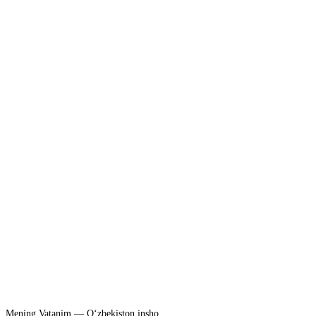
Mening Vatanim — O‘zbekiston insho