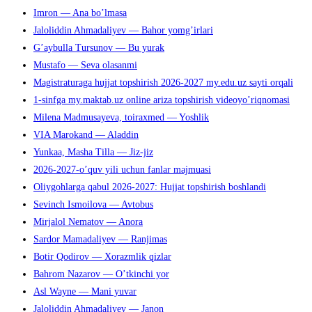
Imron — Ana bo’lmasa
Jaloliddin Ahmadaliyev — Bahor yomg’irlari
G’aybulla Tursunov — Bu yurak
Mustafo — Seva olasanmi
Magistraturaga hujjat topshirish 2026-2027 my.edu.uz sayti orqali
1-sinfga my.maktab.uz online ariza topshirish videoyo’riqnomasi
Milena Madmusayeva, toiraxmed — Yoshlik
VIA Marokand — Aladdin
Yunkaa, Masha Tilla — Jiz-jiz
2026-2027-o’quv yili uchun fanlar majmuasi
Oliygohlarga qabul 2026-2027: Hujjat topshirish boshlandi
Sevinch Ismoilova — Avtobus
Mirjalol Nematov — Anora
Sardor Mamadaliyev — Ranjimas
Botir Qodirov — Xorazmlik qizlar
Bahrom Nazarov — O’tkinchi yor
Asl Wayne — Mani yuvar
Jaloliddin Ahmadaliyev — Janon