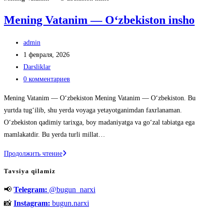
Mening Vatanim — O‘zbekiston insho
Автор
admin
записи:
Запись
1 февраля, 2026
опубликована:
Рубрика
Darsliklar
записи:
Комментарии
0 комментариев
к
Mening Vatanim — O‘zbekiston Mening Vatanim — O‘zbekiston. Bu
записи:
yurtda tug‘ilib, shu yerda voyaga yetayotganimdan faxrlanaman.
O‘zbekiston qadimiy tarixga, boy madaniyatga va go‘zal tabiatga ega
mamlakatdir. Bu yerda turli millat…
Mening
Продолжить чтение
Vatanim
Tavsiya qilamiz
—
📢
Telegram:
@bugun_narxi
O‘zbekiston
insho
📸
Instagram:
bugun.narxi