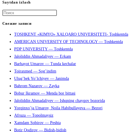
Saytdan izlash
Нажмите
клавишу
Свежие записи
Escape,
TOSHKENT «KIMYO» XALQARO UNIVERSITETI- Toshkentda
чтобы
AMERICAN UNIVERSITY OF TECHNOLOGY — Toshkentda
закрыть
PDP UNIVERSITY — Toshkentda
панель
Jaloliddin Ahmadaliyev — Erkam
поиска.
Barhayot Umarov — Tunda kechalar
Toiraxmed — Sog’indim
Ulug’bek Yo’lchiyev — Janimda
Bahrom Nazarov — Zayka
Bobur Ikramov — Menda bor bittasi
Jaloliddin Ahmadaliyev — Ishqning chayqov bozorida
Yorqinxo’ja Umarov, Noila Habibullayeva — Bezori
Afruza — Topolmaysiz
Xamdam Sobirov — Peshta
Botir Qodirov — Bidish-bidish