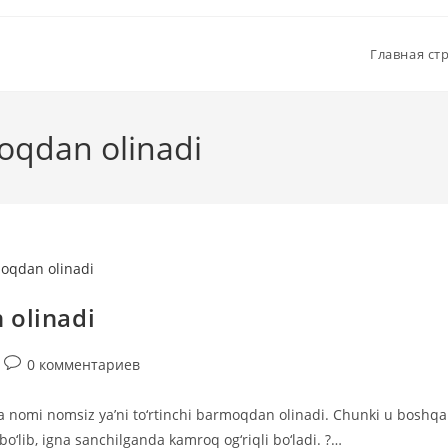
Главная ст
oqdan olinadi
 olinadi
Комментарии
0 комментариев
к
записи:
a nomi nomsiz ya’ni to‘rtinchi barmoqdan olinadi. Chunki u boshqa
o‘lib, igna sanchilganda kamroq og‘riqli bo‘ladi. ?…