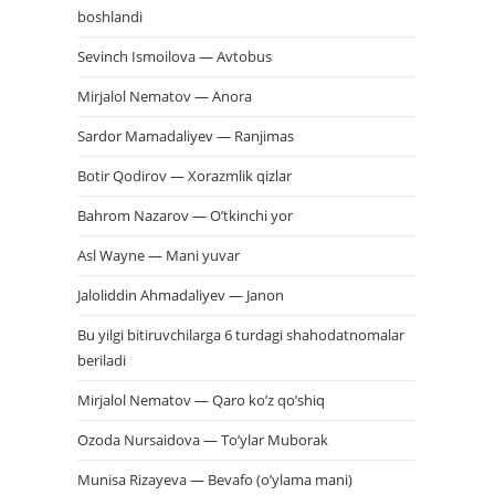
boshlandi
Sevinch Ismoilova — Avtobus
Mirjalol Nematov — Anora
Sardor Mamadaliyev — Ranjimas
Botir Qodirov — Xorazmlik qizlar
Bahrom Nazarov — O’tkinchi yor
Asl Wayne — Mani yuvar
Jaloliddin Ahmadaliyev — Janon
Bu yilgi bitiruvchilarga 6 turdagi shahodatnomalar
beriladi
Mirjalol Nematov — Qaro ko’z qo’shiq
Ozoda Nursaidova — To’ylar Muborak
Munisa Rizayeva — Bevafo (o’ylama mani)