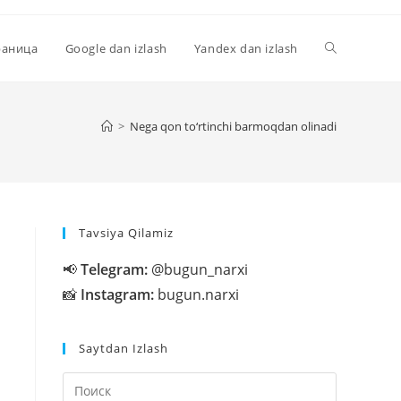
Переключи
раница
Google dan izlash
Yandex dan izlash
поиск
>
Nega qon to‘rtinchi barmoqdan olinadi
по
Tavsiya Qilamiz
веб-
📢
Telegram:
@bugun_narxi
📸
Instagram:
bugun.narxi
сайту
Saytdan Izlash
Нажмите