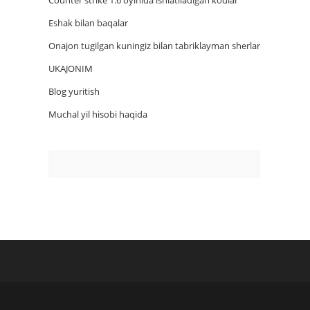
Counter strike 1.6 oyinida ishlatiladigan kodlar
Eshak bilan baqalar
Onajon tugilgan kuningiz bilan tabriklayman sherlar
UKAJONIM
Blog yuritish
Muchal yil hisobi haqida