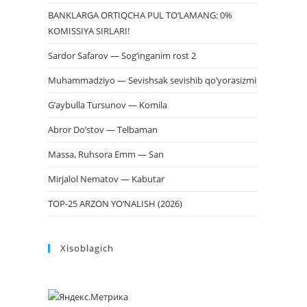
BANKLARGA ORTIQCHA PUL TO‘LAMANG: 0%
KOMISSIYA SIRLARI!
Sardor Safarov — Sog’inganim rost 2
Muhammadziyo — Sevishsak sevishib qo’yorasizmi
G’aybulla Tursunov — Komila
Abror Do’stov — Telbaman
Massa, Ruhsora Emm — San
Mirjalol Nematov — Kabutar
TOP-25 ARZON YO‘NALISH (2026)
Xisoblagich