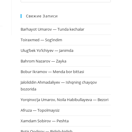
клавишу
Escape,
Свежие Записи
чтобы
закрыть
Barhayot Umarov — Tunda kechalar
панель
поиска.
Toiraxmed — Sog’indim
Ulug’bek Yo’lchiyev — Janimda
Bahrom Nazarov — Zayka
Bobur Ikramov — Menda bor bittasi
Jaloliddin Ahmadaliyev — Ishqning chayqov
bozorida
Yorqinxo’ja Umarov, Noila Habibullayeva — Bezori
Afruza — Topolmaysiz
Xamdam Sobirov — Peshta
Botir Qodirov — Bidish-bidish