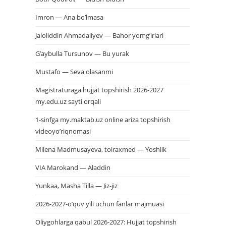
Imron — Ana bo’lmasa
Jaloliddin Ahmadaliyev — Bahor yomg’irlari
G’aybulla Tursunov — Bu yurak
Mustafo — Seva olasanmi
Magistraturaga hujjat topshirish 2026-2027
my.edu.uz sayti orqali
1-sinfga my.maktab.uz online ariza topshirish
videoyo’riqnomasi
Milena Madmusayeva, toiraxmed — Yoshlik
VIA Marokand — Aladdin
Yunkaa, Masha Tilla — Jiz-jiz
2026-2027-o’quv yili uchun fanlar majmuasi
Oliygohlarga qabul 2026-2027: Hujjat topshirish