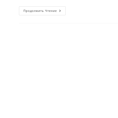
Nega
Продолжить Чтение
Qon
To‘rtinchi
Barmoqdan
Olinadi