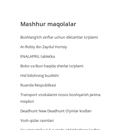
Mashhur maqolalar
Boshlang’ich sinflar uchun diktantlar to’plami
Ar-Robiy ibn Zaydul Horisiy
ENALAPRIL tabletka
Bobo va Buvi haqida sherlar to‘plami
Hid bilishning buzilishi
Ruanda Respublikasi
Trаnsport vositаlаrini nosoz boshqаrish Jаrimа
miqdori
Deadhunt New Deadhunt O’yinlar kodlari
Yosh qizlar rasmlari