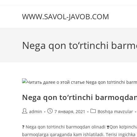
Перейти
к
WWW.SAVOL-JAVOB.COM
содержимому
Nega qon to‘rtinchi barm
Nega qon to‘rtinchi barmoqdan
Автор
Запись
Рубрика
admin
7 января, 2021
Boshqa mavzular
записи:
опубликована:
записи:
❓ Nega qon to‘rtinchi barmoqdan olinadi ❣️Qon ko‘pinch
barmoqlarga qaraganda kam ishlatiladi. Terisi ingichka b