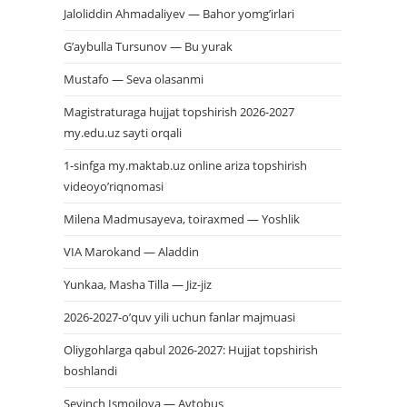
Jaloliddin Ahmadaliyev — Bahor yomg’irlari
G’aybulla Tursunov — Bu yurak
Mustafo — Seva olasanmi
Magistraturaga hujjat topshirish 2026-2027
my.edu.uz sayti orqali
1-sinfga my.maktab.uz online ariza topshirish
videoyo’riqnomasi
Milena Madmusayeva, toiraxmed — Yoshlik
VIA Marokand — Aladdin
Yunkaa, Masha Tilla — Jiz-jiz
2026-2027-o’quv yili uchun fanlar majmuasi
Oliygohlarga qabul 2026-2027: Hujjat topshirish
boshlandi
Sevinch Ismoilova — Avtobus