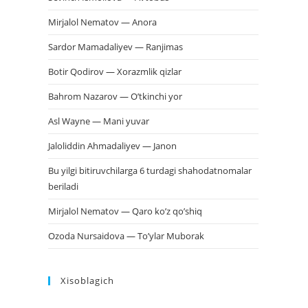
Mirjalol Nematov — Anora
Sardor Mamadaliyev — Ranjimas
Botir Qodirov — Xorazmlik qizlar
Bahrom Nazarov — O’tkinchi yor
Asl Wayne — Mani yuvar
Jaloliddin Ahmadaliyev — Janon
Bu yilgi bitiruvchilarga 6 turdagi shahodatnomalar
beriladi
Mirjalol Nematov — Qaro ko’z qo’shiq
Ozoda Nursaidova — To’ylar Muborak
Xisoblagich