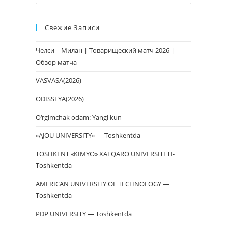
клавишу
Escape,
Свежие Записи
чтобы
закрыть
Челси – Милан | Товарищеский матч 2026 |
панель
Обзор матча
поиска.
VASVASA(2026)
ODISSEYA(2026)
O‘rgimchak odam: Yangi kun
«AJOU UNIVERSITY» — Toshkentda
TOSHKENT «KIMYO» XALQARO UNIVERSITETI-
Toshkentda
AMERICAN UNIVERSITY OF TECHNOLOGY —
Toshkentda
PDP UNIVERSITY — Toshkentda