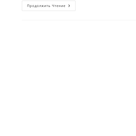
O‘smirlardagi
Продолжить Чтение
Ortiqcha
Vazn