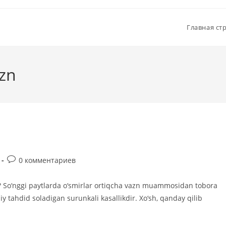
Главная ст
azn
Комментарии
0 комментариев
к
записи:
 So‘nggi paytlarda o‘smirlar ortiqcha vazn muammosidan tobora
iy tahdid soladigan surunkali kasallikdir. Xo‘sh, qanday qilib