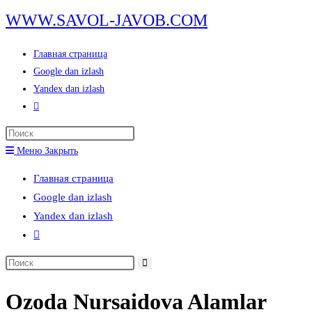
Перейти
WWW.SAVOL-JAVOB.COM
к
содержимому
Главная страница
Google dan izlash
Yandex dan izlash
Переключить
поиск
Нажмите
по
клавишу
Меню
Закрыть
веб-
Escape,
сайту
Главная страница
чтобы
Google dan izlash
закрыть
Yandex dan izlash
панель
Переключить
поиска.
поиск
Поиск
по
на
веб-
Ozoda Nursaidova Alamlar
сайте
сайту