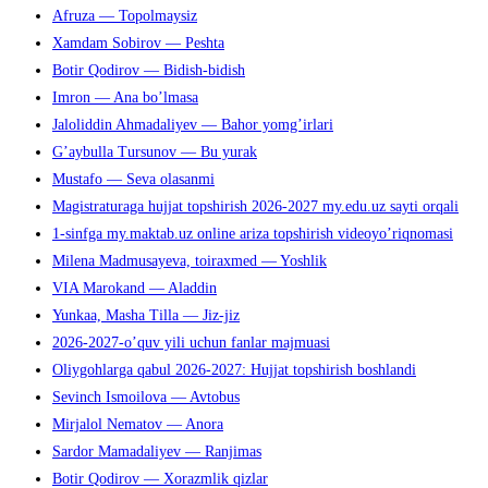
Afruza — Topolmaysiz
Xamdam Sobirov — Peshta
Botir Qodirov — Bidish-bidish
Imron — Ana bo’lmasa
Jaloliddin Ahmadaliyev — Bahor yomg’irlari
G’aybulla Tursunov — Bu yurak
Mustafo — Seva olasanmi
Magistraturaga hujjat topshirish 2026-2027 my.edu.uz sayti orqali
1-sinfga my.maktab.uz online ariza topshirish videoyo’riqnomasi
Milena Madmusayeva, toiraxmed — Yoshlik
VIA Marokand — Aladdin
Yunkaa, Masha Tilla — Jiz-jiz
2026-2027-o’quv yili uchun fanlar majmuasi
Oliygohlarga qabul 2026-2027: Hujjat topshirish boshlandi
Sevinch Ismoilova — Avtobus
Mirjalol Nematov — Anora
Sardor Mamadaliyev — Ranjimas
Botir Qodirov — Xorazmlik qizlar