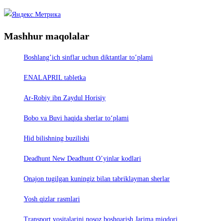
Mashhur maqolalar
Boshlang’ich sinflar uchun diktantlar to’plami
ENALAPRIL tabletka
Ar-Robiy ibn Zaydul Horisiy
Bobo va Buvi haqida sherlar to‘plami
Hid bilishning buzilishi
Deadhunt New Deadhunt O’yinlar kodlari
Onajon tugilgan kuningiz bilan tabriklayman sherlar
Yosh qizlar rasmlari
Trаnsport vositаlаrini nosoz boshqаrish Jаrimа miqdori