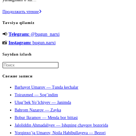
Ozoda
Продолжить чтение
Nursaidova
Tavsiya qilamiz
Alamlar
📢
Telegram:
@bugun_narxi
(qo`shiq
matni)
📸
Instagram:
bugun.narxi
Saytdan izlash
Нажмите
клавишу
Свежие записи
Escape,
Barhayot Umarov — Tunda kechalar
чтобы
Toiraxmed — Sog’indim
закрыть
Ulug’bek Yo’lchiyev — Janimda
панель
Bahrom Nazarov — Zayka
поиска.
Bobur Ikramov — Menda bor bittasi
Jaloliddin Ahmadaliyev — Ishqning chayqov bozorida
Yorqinxo’ja Umarov, Noila Habibullayeva — Bezori