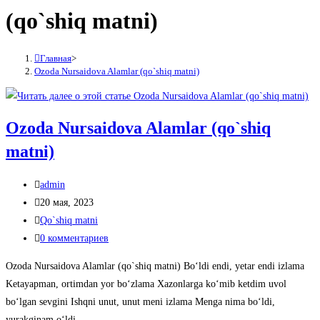
(qo`shiq matni)
Главная
>
Ozoda Nursaidova Alamlar (qo`shiq matni)
Ozoda Nursaidova Alamlar (qo`shiq
matni)
Автор
admin
записи:
Запись
20 мая, 2023
опубликована:
Рубрика
Qo`shiq matni
записи:
Комментарии
0 комментариев
к
Ozoda Nursaidova Alamlar (qo`shiq matni) Bo‘ldi endi, yetar endi izlama
записи:
Ketayapman, ortimdan yor bo‘zlama Xazonlarga ko‘mib ketdim uvol
bo‘lgan sevgini Ishqni unut, unut meni izlama Menga nima bo‘ldi,
yurakginam o‘ldi…