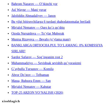
Bahrom Nazarov — O’tkinchi yor
Asl Wayne — Mani yuvar
Jaloliddin Ahmadaliyev — Janon
Bu yilgi bitiruvchilarga 6 turdagi shahodatnomalar beriladi
Mirjalol Nematov — Qaro ko’z qo’shiq
Ozoda Nursaidova — To’ylar Muborak
Munisa Rizayeva — Bevafo (o’ylama mani)
BANKLARGA ORTIQCHA PUL TO‘LAMANG: 0% KOMISSIYA
SIRLARI!
Sardor Safarov — Sog’inganim rost 2
Muhammadziyo — Sevishsak sevishib qo’yorasizmi
G’aybulla Tursunov — Komila
Abror Do’stov — Telbaman
Massa, Ruhsora Emm — San
Mirjalol Nematov — Kabutar
TOP-25 ARZON YO‘NALISH (2026)
xisoblagich