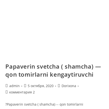
Papaverin svetcha ( shamcha) —
qon tomirlarni kengaytiruvchi
Автор
Запись
Рубрика
admin
5 октября, 2020
Dorixona
записи:
опубликована:
записи:
Комментарии
комментария 2
к
записи:
?Papaverin svetcha ( shamcha) -- qon tomirlarni