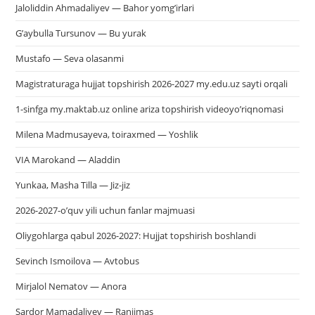
Jaloliddin Ahmadaliyev — Bahor yomg’irlari
G’aybulla Tursunov — Bu yurak
Mustafo — Seva olasanmi
Magistraturaga hujjat topshirish 2026-2027 my.edu.uz sayti orqali
1-sinfga my.maktab.uz online ariza topshirish videoyo’riqnomasi
Milena Madmusayeva, toiraxmed — Yoshlik
VIA Marokand — Aladdin
Yunkaa, Masha Tilla — Jiz-jiz
2026-2027-o’quv yili uchun fanlar majmuasi
Oliygohlarga qabul 2026-2027: Hujjat topshirish boshlandi
Sevinch Ismoilova — Avtobus
Mirjalol Nematov — Anora
Sardor Mamadaliyev — Ranjimas