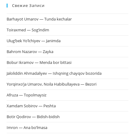
Свежие Записи
чт
за
Barhayot Umarov — Tunda kechalar
па
пои
Toiraxmed — Sog’indim
Ulug’bek Yo’lchiyev — Janimda
Bahrom Nazarov — Zayka
Bobur Ikramov — Menda bor bittasi
Jaloliddin Ahmadaliyev — Ishqning chayqov bozorida
Yorqinxo’ja Umarov, Noila Habibullayeva — Bezori
Afruza — Topolmaysiz
Xamdam Sobirov — Peshta
Botir Qodirov — Bidish-bidish
Imron — Ana bo’lmasa