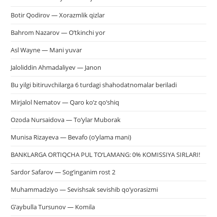
Botir Qodirov — Xorazmlik qizlar
Bahrom Nazarov — O’tkinchi yor
Asl Wayne — Mani yuvar
Jaloliddin Ahmadaliyev — Janon
Bu yilgi bitiruvchilarga 6 turdagi shahodatnomalar beriladi
Mirjalol Nematov — Qaro ko’z qo’shiq
Ozoda Nursaidova — To’ylar Muborak
Munisa Rizayeva — Bevafo (o’ylama mani)
BANKLARGA ORTIQCHA PUL TO‘LAMANG: 0% KOMISSIYA SIRLARI!
Sardor Safarov — Sog’inganim rost 2
Muhammadziyo — Sevishsak sevishib qo’yorasizmi
G’aybulla Tursunov — Komila