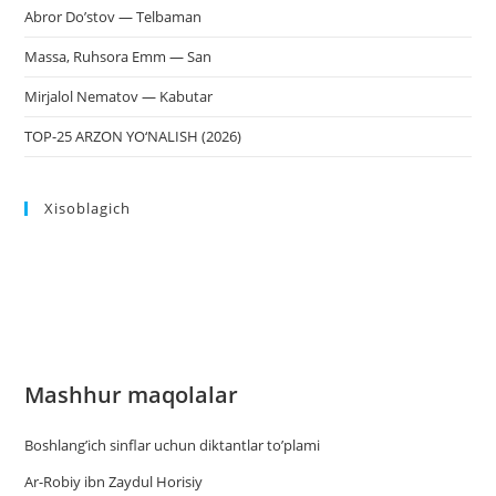
Abror Do’stov — Telbaman
Massa, Ruhsora Emm — San
Mirjalol Nematov — Kabutar
TOP-25 ARZON YO‘NALISH (2026)
Xisoblagich
Mashhur maqolalar
Boshlang’ich sinflar uchun diktantlar to’plami
Ar-Robiy ibn Zaydul Horisiy