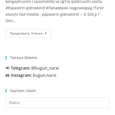
kengaytiruvchi ( spazmolitik) va og'riq qoldiruvchi vosita.
#Papaverin gidroxlorid #Папаверин гидрохлорид ?Ta'sir
etuvchi faol modda : papaverin gidroxlorid -- 0, 020 g ?
Dori…
Papaverin
Продолжить Чтение
Svetcha
(
Shamcha)
—
Qon
Tomirlarni
Tavsiya Qilamiz
Kengaytiruvchi
📢
Telegram:
@bugun_narxi
📸
Instagram:
bugun.narxi
Saytdan Izlash
На
кл
Esc