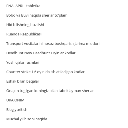
ENALAPRIL tabletka
Bobo va Buvi haqida sherlar to‘plami
Hid bilishning buzilishi
Ruanda Respublikasi
Trаnsport vositаlаrini nosoz boshqаrish Jаrimа miqdori
Deadhunt New Deadhunt O’yinlar kodlari
Yosh qizlar rasmlari
Counter strike 1.6 oyinida ishlatiladigan kodlar
Eshak bilan baqalar
Onajon tugilgan kuningiz bilan tabriklayman sherlar
UKAJONIM
Blog yuritish
Muchal yil hisobi haqida