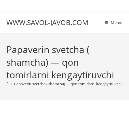
Перейти
к
содержимому
WWW.SAVOL-JAVOB.COM
Меню
Papaverin svetcha (
shamcha) — qon
tomirlarni kengaytiruvchi
>
Papaverin svetcha ( shamcha) — qon tomirlarni kengaytiruvchi