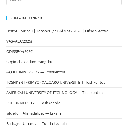
кл
Esc
Свежие Записи
чт
за
Челси – Милан | Товарищеский матч 2026 | Обзор матча
па
пои
VASVASA(2026)
ODISSEYA(2026)
O‘rgimchak odam: Yangi kun
«AJOU UNIVERSITY» — Toshkentda
TOSHKENT «KIMYO» XALQARO UNIVERSITETI- Toshkentda
AMERICAN UNIVERSITY OF TECHNOLOGY — Toshkentda
PDP UNIVERSITY — Toshkentda
Jaloliddin Ahmadaliyev — Erkam
Barhayot Umarov — Tunda kechalar