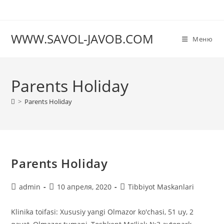
Перейти
к
содержимому
WWW.SAVOL-JAVOB.COM
Меню
Parents Holiday
>
Parents Holiday
Parents Holiday
Автор
Запись
Рубрика
admin
10 апреля, 2020
Tibbiyot Maskanlari
записи:
опубликована:
записи:
Klinika toifasi: Xususiy yangi Olmazor ko'chasi, 51 uy, 2