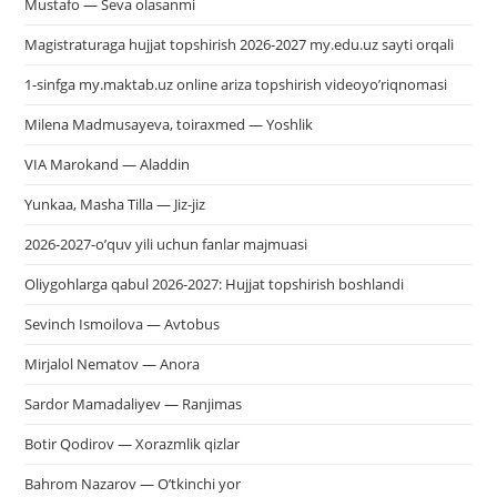
Mustafo — Seva olasanmi
Magistraturaga hujjat topshirish 2026-2027 my.edu.uz sayti orqali
1-sinfga my.maktab.uz online ariza topshirish videoyo’riqnomasi
Milena Madmusayeva, toiraxmed — Yoshlik
VIA Marokand — Aladdin
Yunkaa, Masha Tilla — Jiz-jiz
2026-2027-o’quv yili uchun fanlar majmuasi
Oliygohlarga qabul 2026-2027: Hujjat topshirish boshlandi
Sevinch Ismoilova — Avtobus
Mirjalol Nematov — Anora
Sardor Mamadaliyev — Ranjimas
Botir Qodirov — Xorazmlik qizlar
Bahrom Nazarov — O’tkinchi yor