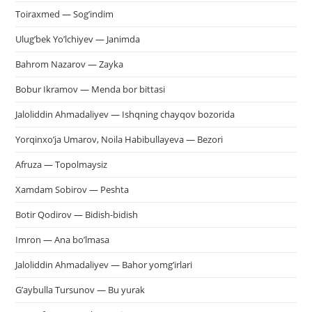
Toiraxmed — Sog’indim
Ulug’bek Yo’lchiyev — Janimda
Bahrom Nazarov — Zayka
Bobur Ikramov — Menda bor bittasi
Jaloliddin Ahmadaliyev — Ishqning chayqov bozorida
Yorqinxo’ja Umarov, Noila Habibullayeva — Bezori
Afruza — Topolmaysiz
Xamdam Sobirov — Peshta
Botir Qodirov — Bidish-bidish
Imron — Ana bo’lmasa
Jaloliddin Ahmadaliyev — Bahor yomg’irlari
G’aybulla Tursunov — Bu yurak