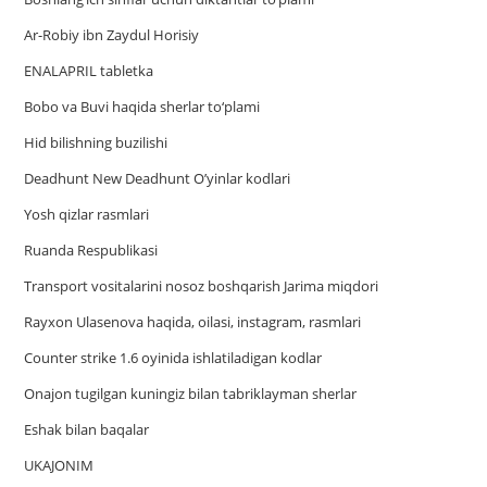
Ar-Robiy ibn Zaydul Horisiy
ENALAPRIL tabletka
Bobo va Buvi haqida sherlar to‘plami
Hid bilishning buzilishi
Deadhunt New Deadhunt O’yinlar kodlari
Yosh qizlar rasmlari
Ruanda Respublikasi
Trаnsport vositаlаrini nosoz boshqаrish Jаrimа miqdori
Rayxon Ulasenova haqida, oilasi, instagram, rasmlari
Counter strike 1.6 oyinida ishlatiladigan kodlar
Onajon tugilgan kuningiz bilan tabriklayman sherlar
Eshak bilan baqalar
UKAJONIM