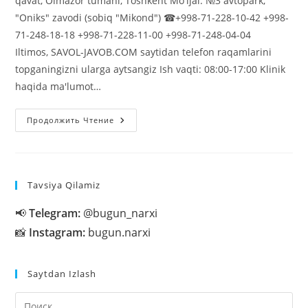
qavat, Olmazor tumani, Toshkent Mo'ljal: №3 avtopark,
"Оniks" zavodi (sobiq "Mikond") ☎+998-71-228-10-42 +998-
71-248-18-18 +998-71-228-11-00 +998-71-248-04-04
Iltimos, SAVOL-JAVOB.COM saytidan telefon raqamlarini
topganingizni ularga aytsangiz Ish vaqti: 08:00-17:00 Klinik
haqida ma'lumot…
Parents
Продолжить Чтение
Holiday
Tavsiya Qilamiz
📢
Telegram:
@bugun_narxi
📸
Instagram:
bugun.narxi
Saytdan Izlash
На