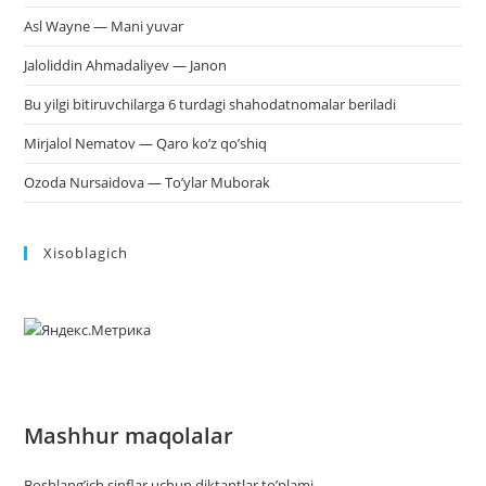
Asl Wayne — Mani yuvar
Jaloliddin Ahmadaliyev — Janon
Bu yilgi bitiruvchilarga 6 turdagi shahodatnomalar beriladi
Mirjalol Nematov — Qaro ko’z qo’shiq
Ozoda Nursaidova — To’ylar Muborak
Xisoblagich
Mashhur maqolalar
Boshlang’ich sinflar uchun diktantlar to’plami