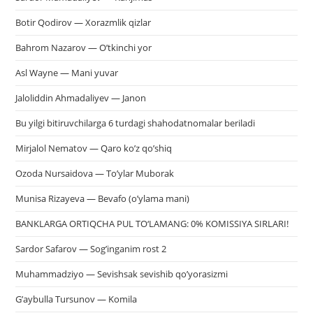
Botir Qodirov — Xorazmlik qizlar
Bahrom Nazarov — O’tkinchi yor
Asl Wayne — Mani yuvar
Jaloliddin Ahmadaliyev — Janon
Bu yilgi bitiruvchilarga 6 turdagi shahodatnomalar beriladi
Mirjalol Nematov — Qaro ko’z qo’shiq
Ozoda Nursaidova — To’ylar Muborak
Munisa Rizayeva — Bevafo (o’ylama mani)
BANKLARGA ORTIQCHA PUL TO‘LAMANG: 0% KOMISSIYA SIRLARI!
Sardor Safarov — Sog’inganim rost 2
Muhammadziyo — Sevishsak sevishib qo’yorasizmi
G’aybulla Tursunov — Komila