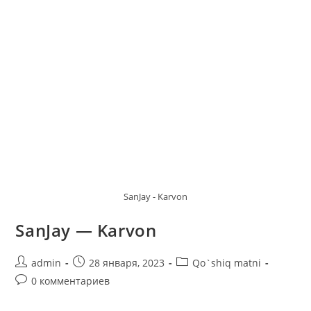
SanJay - Karvon
SanJay — Karvon
Автор
Запись
Рубрика
admin
28 января, 2023
Qo`shiq matni
записи:
опубликована:
записи:
Комментарии
0 комментариев
к
записи: