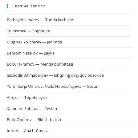
Свежие Записи
чт
за
Barhayot Umarov — Tunda kechalar
па
пои
Toiraxmed — Sog’indim
Ulug’bek Yo’lchiyev — Janimda
Bahrom Nazarov — Zayka
Bobur Ikramov — Menda bor bittasi
Jaloliddin Ahmadaliyev — Ishqning chayqov bozorida
Yorqinxo’ja Umarov, Noila Habibullayeva — Bezori
Afruza — Topolmaysiz
Xamdam Sobirov — Peshta
Botir Qodirov — Bidish-bidish
Imron — Ana bo’lmasa