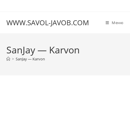
Перейти
к
содержимому
WWW.SAVOL-JAVOB.COM
Меню
SanJay — Karvon
>
SanJay — Karvon