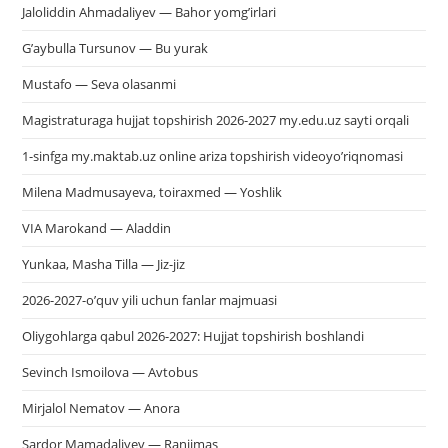
Jaloliddin Ahmadaliyev — Bahor yomg’irlari
G’aybulla Tursunov — Bu yurak
Mustafo — Seva olasanmi
Magistraturaga hujjat topshirish 2026-2027 my.edu.uz sayti orqali
1-sinfga my.maktab.uz online ariza topshirish videoyo’riqnomasi
Milena Madmusayeva, toiraxmed — Yoshlik
VIA Marokand — Aladdin
Yunkaa, Masha Tilla — Jiz-jiz
2026-2027-o’quv yili uchun fanlar majmuasi
Oliygohlarga qabul 2026-2027: Hujjat topshirish boshlandi
Sevinch Ismoilova — Avtobus
Mirjalol Nematov — Anora
Sardor Mamadaliyev — Ranjimas