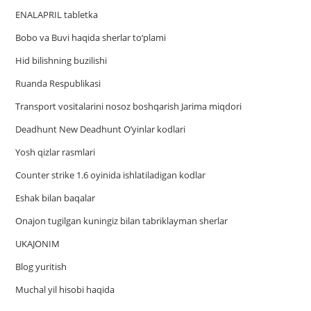
ENALAPRIL tabletka
Bobo va Buvi haqida sherlar to‘plami
Hid bilishning buzilishi
Ruanda Respublikasi
Trаnsport vositаlаrini nosoz boshqаrish Jаrimа miqdori
Deadhunt New Deadhunt O’yinlar kodlari
Yosh qizlar rasmlari
Counter strike 1.6 oyinida ishlatiladigan kodlar
Eshak bilan baqalar
Onajon tugilgan kuningiz bilan tabriklayman sherlar
UKAJONIM
Blog yuritish
Muchal yil hisobi haqida