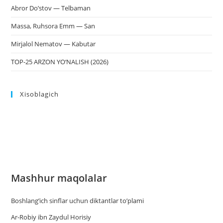
Abror Do’stov — Telbaman
Massa, Ruhsora Emm — San
Mirjalol Nematov — Kabutar
TOP-25 ARZON YO‘NALISH (2026)
Xisoblagich
Mashhur maqolalar
Boshlang’ich sinflar uchun diktantlar to’plami
Ar-Robiy ibn Zaydul Horisiy