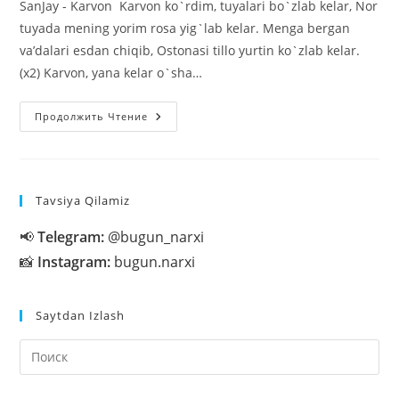
SanJay - Karvon Karvon ko`rdim, tuyalari bo`zlab kelar, Nor
tuyada mening yorim rosa yig`lab kelar. Menga bergan
va’dalari esdan chiqib, Ostonasi tillo yurtin ko`zlab kelar.
(x2) Karvon, yana kelar o`sha…
SanJay
Продолжить Чтение
—
Karvon
Tavsiya Qilamiz
📢
Telegram:
@bugun_narxi
📸
Instagram:
bugun.narxi
Saytdan Izlash
На
кл
Esc