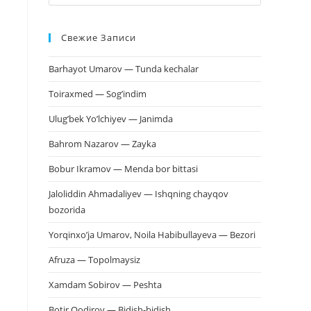
клавишу
Escape,
Свежие Записи
чтобы
закрыть
Barhayot Umarov — Tunda kechalar
панель
поиска.
Toiraxmed — Sog’indim
Ulug’bek Yo’lchiyev — Janimda
Bahrom Nazarov — Zayka
Bobur Ikramov — Menda bor bittasi
Jaloliddin Ahmadaliyev — Ishqning chayqov
bozorida
Yorqinxo’ja Umarov, Noila Habibullayeva — Bezori
Afruza — Topolmaysiz
Xamdam Sobirov — Peshta
Botir Qodirov — Bidish-bidish