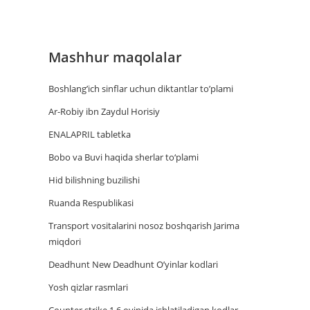
Mashhur maqolalar
Boshlang’ich sinflar uchun diktantlar to’plami
Ar-Robiy ibn Zaydul Horisiy
ENALAPRIL tabletka
Bobo va Buvi haqida sherlar to‘plami
Hid bilishning buzilishi
Ruanda Respublikasi
Trаnsport vositаlаrini nosoz boshqаrish Jаrimа
miqdori
Deadhunt New Deadhunt O’yinlar kodlari
Yosh qizlar rasmlari