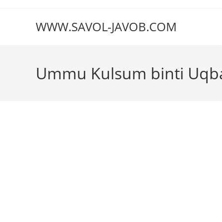
Перейти
к
WWW.SAVOL-JAVOB.COM
содержимому
Ummu Kulsum binti Uqb