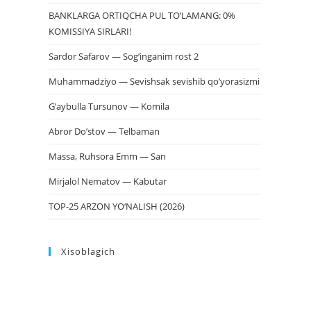
BANKLARGA ORTIQCHA PUL TO‘LAMANG: 0%
KOMISSIYA SIRLARI!
Sardor Safarov — Sog’inganim rost 2
Muhammadziyo — Sevishsak sevishib qo’yorasizmi
G’aybulla Tursunov — Komila
Abror Do’stov — Telbaman
Massa, Ruhsora Emm — San
Mirjalol Nematov — Kabutar
TOP-25 ARZON YO‘NALISH (2026)
Xisoblagich