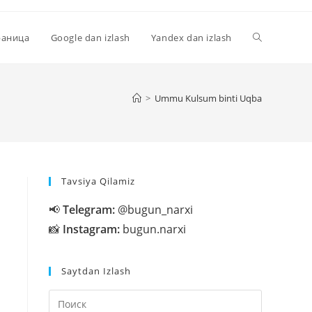
Переключи
раница
Google dan izlash
Yandex dan izlash
поиск
>
Ummu Kulsum binti Uqba
по
Tavsiya Qilamiz
веб-
📢
Telegram:
@bugun_narxi
📸
Instagram:
bugun.narxi
сайту
Saytdan Izlash
Нажмите