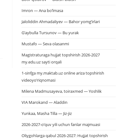
Imron — Ana bo’lmasa
Jaloliddin Ahmadaliyev — Bahor yomg’irlari
G’aybulla Tursunov — Bu yurak
Mustafo — Seva olasanmi
Magistraturaga hujjat topshirish 2026-2027
my.edu.uz sayti orqali
1-sinfga my.maktab.uz online ariza topshirish
videoyo’riqnomasi
Milena Madmusayeva, toiraxmed — Yoshlik
VIA Marokand — Aladdin
Yunkaa, Masha Tilla — Jiz-jiz
2026-2027-o’quv yili uchun fanlar majmuasi
Oliygohlarga qabul 2026-2027: Hujjat topshirish