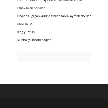
Counter strike 1.6 oyinida ishlatiladigan kodlar
Eshak bilan baqalar
Onajon tugilgan kuningiz bilan tabriklayman sherlar
UKAJONIM
Blog yuritish
Muchal yil hisobi haqida