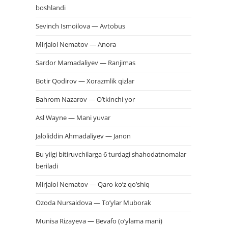
boshlandi
Sevinch Ismoilova — Avtobus
Mirjalol Nematov — Anora
Sardor Mamadaliyev — Ranjimas
Botir Qodirov — Xorazmlik qizlar
Bahrom Nazarov — O’tkinchi yor
Asl Wayne — Mani yuvar
Jaloliddin Ahmadaliyev — Janon
Bu yilgi bitiruvchilarga 6 turdagi shahodatnomalar
beriladi
Mirjalol Nematov — Qaro ko’z qo’shiq
Ozoda Nursaidova — To’ylar Muborak
Munisa Rizayeva — Bevafo (o’ylama mani)