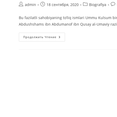
Автор
Запись
Рубрика
Ко
admin
18 сентября, 2020
Biografiya
записи:
опубликована:
записи:
к
зап
Bu fazilatli sahobiyaning to‘liq ismlari Ummu Kulsum 
Abdushshams ibn Abdumanof ibn Qusay al-Umaviy raziya
Ummu
Продолжить Чтение
Kulsum
Binti
Uqba