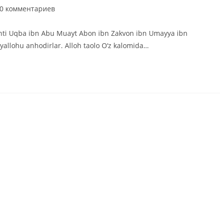
мментарии
0 комментариев
иси:
binti Uqba ibn Abu Muayt Abon ibn Zakvon ibn Umayya ibn
llohu anhodirlar. Alloh taolo O‘z kalomida…