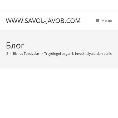
Перейти
к
содержимому
WWW.SAVOL-JAVOB.COM
Меню
Блог
>
Biznes Tavsiyalar
>
Treydingni o’rganib investitsiyalardan pul ishlas