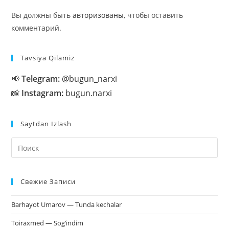
Вы должны быть
авторизованы
, чтобы оставить
комментарий.
Tavsiya Qilamiz
📢
Telegram:
@bugun_narxi
📸
Instagram:
bugun.narxi
Saytdan Izlash
На
кл
Esc
Свежие Записи
чт
за
Barhayot Umarov — Tunda kechalar
па
пои
Toiraxmed — Sog’indim