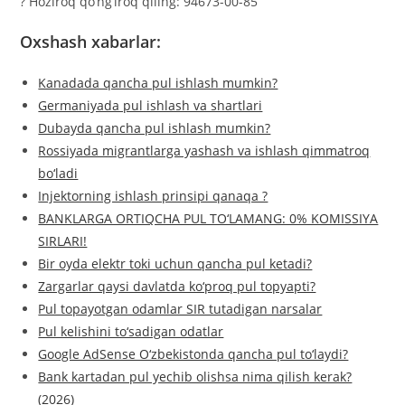
? Hoziroq qo’ng’iroq qiling: 94673-00-85
Oxshash xabarlar:
Kanadada qancha pul ishlash mumkin?
Germaniyada pul ishlash va shartlari
Dubayda qancha pul ishlash mumkin?
Rossiyada migrantlarga yashash va ishlash qimmatroq
bo‘ladi
Injektorning ishlash prinsipi qanaqa ?
BANKLARGA ORTIQCHA PUL TO‘LAMANG: 0% KOMISSIYA
SIRLARI!
Bir oyda elektr toki uchun qancha pul ketadi?
Zargarlar qaysi davlatda ko‘proq pul topyapti?
Pul topayotgan odamlar SIR tutadigan narsalar
Pul kelishini to‘sadigan odatlar
Google AdSense O‘zbekistonda qancha pul to‘laydi?
Bank kartadan pul yechib olishsa nima qilish kerak?
(2026)