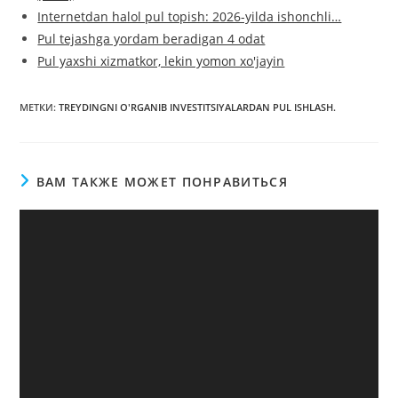
Internetdan halol pul topish: 2026-yilda ishonchli…
Pul tejashga yordam beradigan 4 odat
Pul yaxshi xizmatkor, lekin yomon xo'jayin
МЕТКИ
:
TREYDINGNI O'RGANIB INVESTITSIYALARDAN PUL ISHLASH.
ВАМ ТАКЖЕ МОЖЕТ ПОНРАВИТЬСЯ