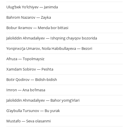
Ulug’bek Yo’lchiyev — Janimda
Bahrom Nazarov — Zayka
Bobur Ikramov — Menda bor bittasi
Jaloliddin Ahmadaliyev — Ishqning chayqov bozorida
Yorqinxo’ja Umarov, Noila Habibullayeva — Bezori
Afruza — Topolmaysiz
Xamdam Sobirov — Peshta
Botir Qodirov — Bidish-bidish
Imron — Ana bo’lmasa
Jaloliddin Ahmadaliyev — Bahor yomg’irlari
G’aybulla Tursunov — Bu yurak
Mustafo — Seva olasanmi