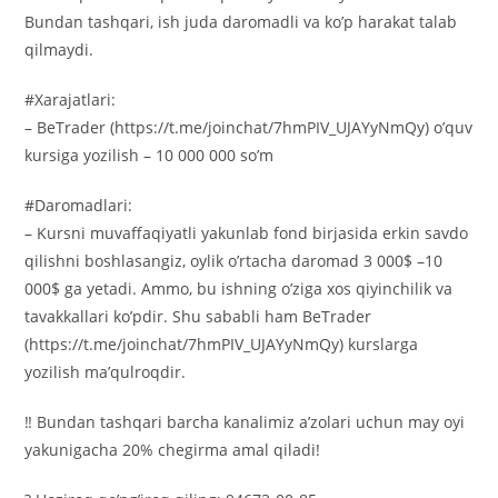
Bundan tashqari, ish juda daromadli va ko’p harakat talab
qilmaydi.
#Xarajatlari:
– BeTrader (https://t.me/joinchat/7hmPIV_UJAYyNmQy) o’quv
kursiga yozilish – 10 000 000 so’m
#Daromadlari:
– Kursni muvaffaqiyatli yakunlab fond birjasida erkin savdo
qilishni boshlasangiz, oylik o’rtacha daromad 3 000$ –10
000$ ga yetadi. Ammo, bu ishning o’ziga xos qiyinchilik va
tavakkallari ko’pdir. Shu sababli ham BeTrader
(https://t.me/joinchat/7hmPIV_UJAYyNmQy) kurslarga
yozilish ma’qulroqdir.
‼️ Bundan tashqari barcha kanalimiz a’zolari uchun may oyi
yakunigacha 20% chegirma amal qiladi!