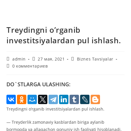
Treydingni o’rganib
investitsiyalardan pul ishlash.
Автор
Запись
Рубрика
admin
27 мая, 2021
Biznes Tavsiyalar
записи:
опубликована:
записи:
Комментарии
0 комментариев
к
записи:
DO`STLARGA ULASHING:
Treydingni o’rganib investitsiyalardan pul ishlash.
— Treyderlik zamonaviy kasblardan biriga aylanib
bormoqda va allaqachon qonuniy ish faoliyati hisoblanadi.