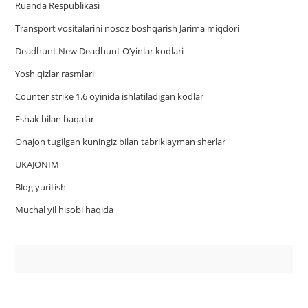
Ruanda Respublikasi
Trаnsport vositаlаrini nosoz boshqаrish Jаrimа miqdori
Deadhunt New Deadhunt O’yinlar kodlari
Yosh qizlar rasmlari
Counter strike 1.6 oyinida ishlatiladigan kodlar
Eshak bilan baqalar
Onajon tugilgan kuningiz bilan tabriklayman sherlar
UKAJONIM
Blog yuritish
Muchal yil hisobi haqida