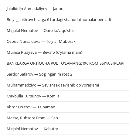
Jaloliddin Ahmadaliyev — Janon
Bu yilgi bitiruvchilarga 6 turdagi shahodatnomalar beriladi
Mirjalol Nematov — Qaro ko’z qo’shiq
Ozoda Nursaidova — To’ylar Muborak
Munisa Rizayeva — Bevafo (o’ylama mani)
BANKLARGA ORTIQCHA PUL TO‘LAMANG: 0% KOMISSIYA SIRLARI!
Sardor Safarov — Sog’inganim rost 2
Muhammadziyo — Sevishsak sevishib qo’yorasizmi
G’aybulla Tursunov — Komila
Abror Do’stov — Telbaman
Massa, Ruhsora Emm — San
Mirjalol Nematov — Kabutar