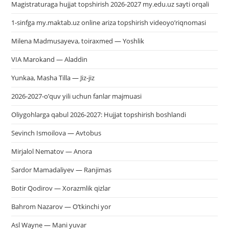
Magistraturaga hujjat topshirish 2026-2027 my.edu.uz sayti orqali
1-sinfga my.maktab.uz online ariza topshirish videoyo’riqnomasi
Milena Madmusayeva, toiraxmed — Yoshlik
VIA Marokand — Aladdin
Yunkaa, Masha Tilla — Jiz-jiz
2026-2027-o’quv yili uchun fanlar majmuasi
Oliygohlarga qabul 2026-2027: Hujjat topshirish boshlandi
Sevinch Ismoilova — Avtobus
Mirjalol Nematov — Anora
Sardor Mamadaliyev — Ranjimas
Botir Qodirov — Xorazmlik qizlar
Bahrom Nazarov — O’tkinchi yor
Asl Wayne — Mani yuvar