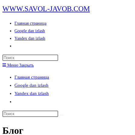
Перейти
WWW.SAVOL-JAVOB.COM
к
содержимому
Главная страница
Google dan izlash
Yandex dan izlash
Переключить
поиск
Нажмите
по
клавишу
Меню
Закрыть
веб-
Escape,
сайту
Главная страница
чтобы
Google dan izlash
закрыть
Yandex dan izlash
панель
Переключить
поиска.
поиск
Поиск
по
на
веб-
Блог
сайте
сайту