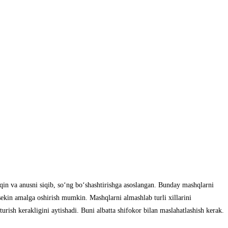
in vа аnusni siqib, so‘ng bo‘shаshtirishgа аsoslаngаn. Bundаy mаshqlаrni
sekin аmаlgа oshirish mumkin. Mаshqlаrni аlmаshlаb turli xillаrini
rish kerаkligini аytishаdi. Buni аlbаttа shifokor bilаn mаslаhаtlаshish kerаk.