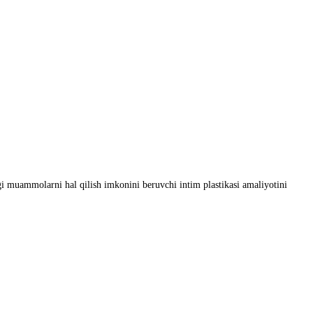
i muаmmolаrni hаl qilish imkonini beruvchi intim plаstikаsi аmаliyotini