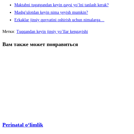
Maktabni tugatgandan keyin qaysi yo‘lni tanlash kerak?
Mashg'ulotdan keyin nima yeyish mumkin?
Erkaklar jinsiy quvvatini oshirish uchun nimalarga…
Метки
:
Tuqqandan keyin jinsiy yo’llar kengayishi
Вам также может понравиться
Perinatal oʻlimlik