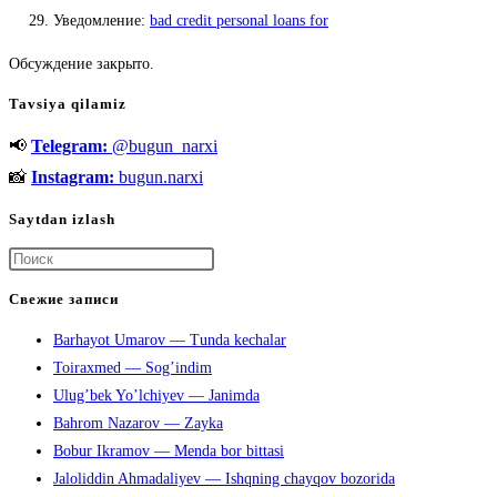
Уведомление:
bad credit personal loans for
Обсуждение закрыто.
Tavsiya qilamiz
📢
Telegram:
@bugun_narxi
📸
Instagram:
bugun.narxi
Saytdan izlash
Нажмите
клавишу
Свежие записи
Escape,
Barhayot Umarov — Tunda kechalar
чтобы
Toiraxmed — Sog’indim
закрыть
Ulug’bek Yo’lchiyev — Janimda
панель
Bahrom Nazarov — Zayka
поиска.
Bobur Ikramov — Menda bor bittasi
Jaloliddin Ahmadaliyev — Ishqning chayqov bozorida