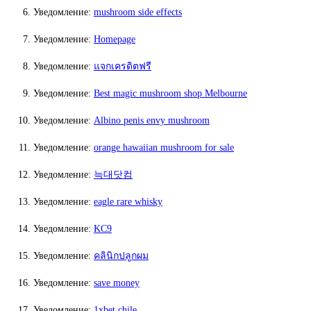
Уведомление:
mushroom side effects
Уведомление:
Homepage
Уведомление:
แจกเครดิตฟรี
Уведомление:
Best magic mushroom shop Melbourne
Уведомление:
Albino penis envy mushroom
Уведомление:
orange hawaiian mushroom for sale
Уведомление:
늑대닷컴
Уведомление:
eagle rare whisky
Уведомление:
KC9
Уведомление:
คลินิกปลูกผม
Уведомление:
save money
Уведомление:
1xbet chile