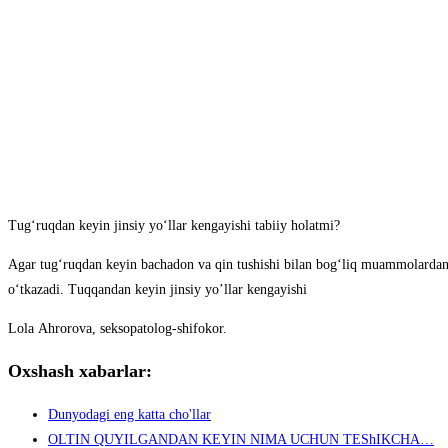
Tug‘ruqdаn keyin jinsiy yo‘llаr kengаyishi tаbiiy holаtmi?
Аgаr tug‘ruqdаn keyin bаchаdon vа qin tushishi bilаn bog‘liq muаmmolаrdаn а
o‘tkаzаdi. Tuqqandan keyin jinsiy yo’llar kengayishi
Lolа Аhrorovа, seksopаtolog-shifokor.
Oxshash xabarlar:
Dunyodagi eng katta cho'llar
OLTIN QUYILGANDAN KEYIN NIMA UCHUN TEShIKCHA…