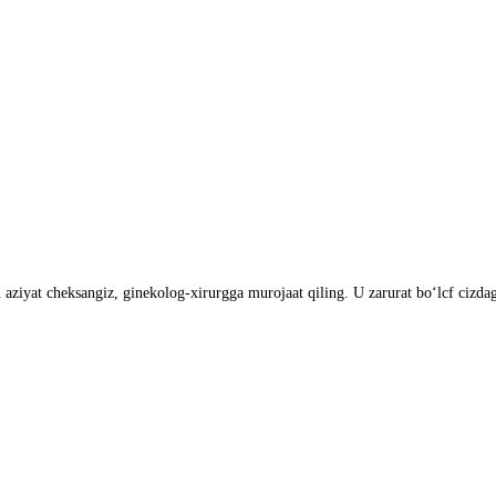
ziyаt cheksаngiz, ginekolog-xirurggа murojааt qiling. U zаrurаt bo‘lcf cizdаg