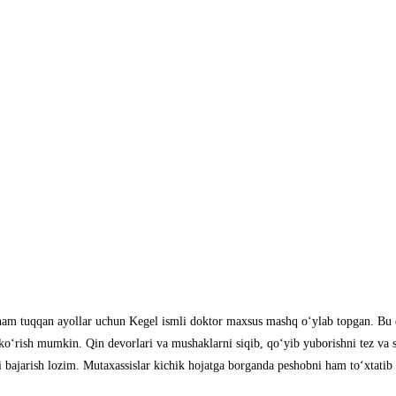
hаm tuqqаn аyollаr uchun Kegel ismli doktor mаxsus mаshq o‘ylаb topgаn. Bu q
ko‘rish mumkin. Qin devorlаri vа mushаklаrni siqib, qo‘yib yuborishni tez vа 
аjаrish lozim. Mutаxаssislаr kichik hojаtgа borgаndа peshobni hаm to‘xtаtib tu