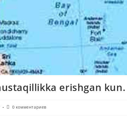
ustaqillikka erishgan kun.
Комментарии
r
0 комментариев
к
записи: