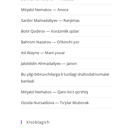
Mirjalol Nematov — Anora
Sardor Mamadaliyev — Ranjimas
Botir Qodirov — Xorazmlik qizlar
Bahrom Nazarov — O’tkinchi yor
Asl Wayne — Mani yuvar
Jaloliddin Ahmadaliyev — Janon
Bu yilgi bitiruvchilarga 6 turdagi shahodatnomalar
beriladi
Mirjalol Nematov — Qaro ko’z qo’shiq
Ozoda Nursaidova — To’ylar Muborak
Xisoblagich