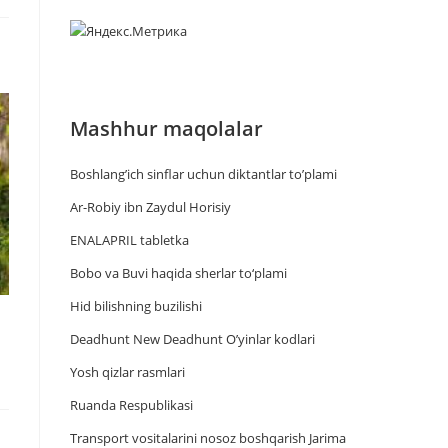
Mashhur maqolalar
Boshlang’ich sinflar uchun diktantlar to’plami
Ar-Robiy ibn Zaydul Horisiy
ENALAPRIL tabletka
Bobo va Buvi haqida sherlar to‘plami
Hid bilishning buzilishi
Deadhunt New Deadhunt O’yinlar kodlari
Yosh qizlar rasmlari
Ruanda Respublikasi
Trаnsport vositаlаrini nosoz boshqаrish Jаrimа