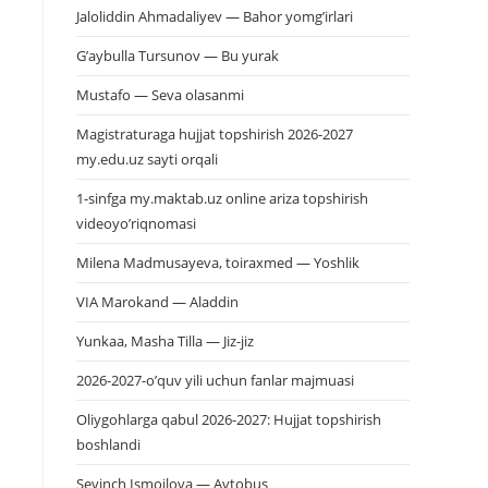
Jaloliddin Ahmadaliyev — Bahor yomg’irlari
G’aybulla Tursunov — Bu yurak
Mustafo — Seva olasanmi
Magistraturaga hujjat topshirish 2026-2027
my.edu.uz sayti orqali
1-sinfga my.maktab.uz online ariza topshirish
videoyo’riqnomasi
Milena Madmusayeva, toiraxmed — Yoshlik
VIA Marokand — Aladdin
Yunkaa, Masha Tilla — Jiz-jiz
2026-2027-o’quv yili uchun fanlar majmuasi
Oliygohlarga qabul 2026-2027: Hujjat topshirish
boshlandi
Sevinch Ismoilova — Avtobus