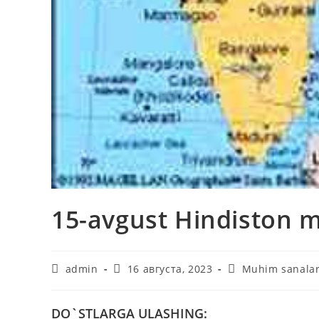
15-avgust Hindiston m
Автор
Запись
Рубрика
admin
16 августа, 2023
Muhim sanala
записи:
опубликована:
записи:
DO`STLARGA ULASHING: