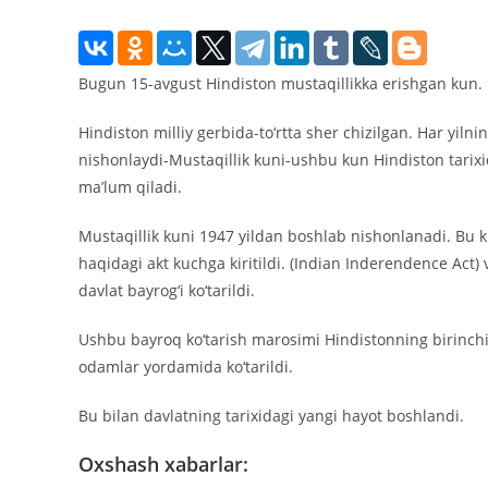
Bugun 15-avgust Hindiston mustaqillikka erishgan kun.
Hindiston milliy gerbida-to‘rtta sher chizilgan. Har yiln
nishonlaydi-Mustaqillik kuni-ushbu kun Hindiston tarix
ma’lum qiladi.
Mustaqillik kuni 1947 yildan boshlab nishonlanadi. Bu k
haqidagi akt kuchga kiritildi. (Indian Inderendence Act)
davlat bayrog‘i ko‘tarildi.
Ushbu bayroq ko‘tarish marosimi Hindistonning birinchi p
odamlar yordamida ko‘tarildi.
Bu bilan davlatning tarixidagi yangi hayot boshlandi.
Oxshash xabarlar: