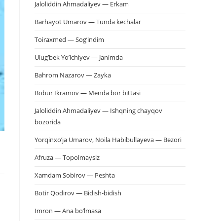
Jaloliddin Ahmadaliyev — Erkam
Barhayot Umarov — Tunda kechalar
Toiraxmed — Sog’indim
Ulug’bek Yo’lchiyev — Janimda
Bahrom Nazarov — Zayka
Bobur Ikramov — Menda bor bittasi
Jaloliddin Ahmadaliyev — Ishqning chayqov
bozorida
Yorqinxo’ja Umarov, Noila Habibullayeva — Bezori
Afruza — Topolmaysiz
Xamdam Sobirov — Peshta
Botir Qodirov — Bidish-bidish
Imron — Ana bo’lmasa