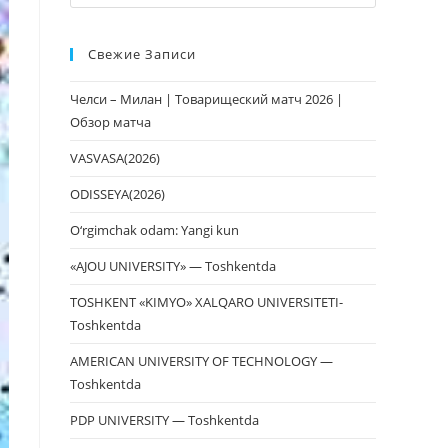
клавишу
Escape,
Свежие Записи
чтобы
закрыть
Челси – Милан | Товарищеский матч 2026 |
панель
Обзор матча
поиска.
VASVASA(2026)
ODISSEYA(2026)
O‘rgimchak odam: Yangi kun
«AJOU UNIVERSITY» — Toshkentda
TOSHKENT «KIMYO» XALQARO UNIVERSITETI-
Toshkentda
AMERICAN UNIVERSITY OF TECHNOLOGY —
Toshkentda
PDP UNIVERSITY — Toshkentda