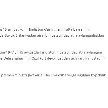
ing 15-avgust kuni Hindiston o‘zining eng katta bayramini
ida Buyuk Britaniyadan ajralib mustaqil davlatga aylanganligidan
uni 1947 yil 15 avgustda Hindiston mustaqil davlatga aylangani
 va Dehi shaharning Qizil Fort devoli ustidan uch rangli mustaqilik
remer-ministri Javaxarlal Neru va o‘sha yerga yig’ilgan ko‘pchilik