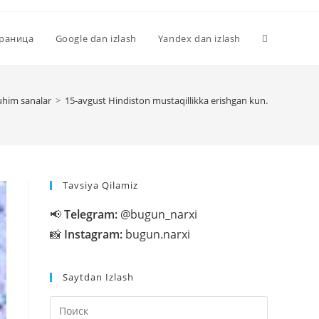
Переключи
траница
Google dan izlash
Yandex dan izlash
поиск
him sanalar
>
15-avgust Hindiston mustaqillikka erishgan kun.
по
Tavsiya Qilamiz
веб-
📢
Telegram:
@bugun_narxi
📸
Instagram:
bugun.narxi
сайту
Saytdan Izlash
Нажмите