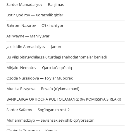
Sardor Mamadaliyev — Ranjimas
Botir Qodirov — Xorazmlik qizlar
Bahrom Nazarov — O’tkinchi yor
Asl Wayne — Mani yuvar
Jaloliddin Ahmadaliyev — Janon
Bu yilgi bitiruvchilarga 6 turdagi shahodatnomalar beriladi
Mirjalol Nematov — Qaro ko’z qo’shiq
Ozoda Nursaidova — To’ylar Muborak
Munisa Rizayeva — Bevafo (o’ylama mani)
BANKLARGA ORTIQCHA PUL TO‘LAMANG: 0% KOMISSIYA SIRLARI!
Sardor Safarov — Sog’inganim rost 2
Muhammadziyo — Sevishsak sevishib qo’yorasizmi
G’aybulla Tursunov — Komila