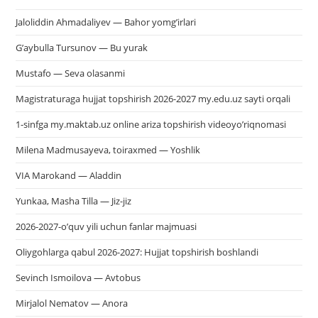
Jaloliddin Ahmadaliyev — Bahor yomg’irlari
G’aybulla Tursunov — Bu yurak
Mustafo — Seva olasanmi
Magistraturaga hujjat topshirish 2026-2027 my.edu.uz sayti orqali
1-sinfga my.maktab.uz online ariza topshirish videoyo’riqnomasi
Milena Madmusayeva, toiraxmed — Yoshlik
VIA Marokand — Aladdin
Yunkaa, Masha Tilla — Jiz-jiz
2026-2027-o’quv yili uchun fanlar majmuasi
Oliygohlarga qabul 2026-2027: Hujjat topshirish boshlandi
Sevinch Ismoilova — Avtobus
Mirjalol Nematov — Anora