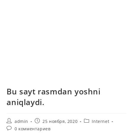
Bu sayt rasmdan yoshni
aniqlaydi.
Автор
Запись
Рубрика
admin
25 ноября, 2020
Internet
записи:
опубликована:
записи:
Комментарии
0 комментариев