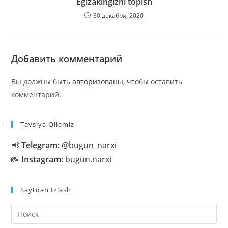
Egizakingizni topish
30 декабря, 2020
Добавить комментарий
Вы должны быть
авторизованы
, чтобы оставить
комментарий.
Tavsiya Qilamiz
📢
Telegram:
@bugun_narxi
📸
Instagram:
bugun.narxi
Saytdan Izlash
На
кл