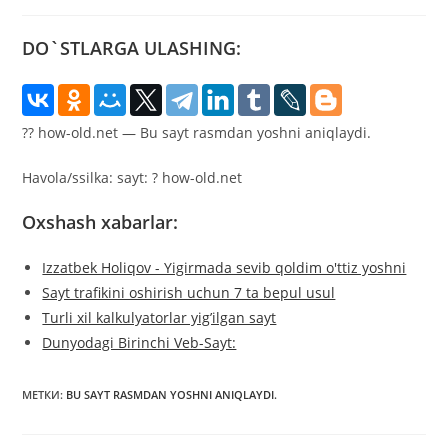
к
записи:
DO`STLARGA ULASHING:
??
how-old.net
—
Bu
sayt
rasmdan
yoshni
aniqlaydi.
Havola/ssilka:
sayt:
?
how-old.net
Oxshash xabarlar:
Izzatbek Holiqov - Yigirmada sevib qoldim o'ttiz yoshni
Sayt trafikini oshirish uchun 7 ta bepul usul
Turli xil kalkulyatorlar yig’ilgan sayt
Dunyodagi Birinchi Veb-Sayt:
МЕТКИ
:
BU SAYT RASMDAN YOSHNI ANIQLAYDI.