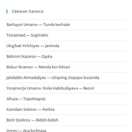
Esc
Свежие Записи
чт
за
Barhayot Umarov — Tunda kechalar
па
пои
Toiraxmed — Sog’indim
Ulug’bek Yo’lchiyev — Janimda
Bahrom Nazarov — Zayka
Bobur Ikramov — Menda bor bittasi
Jaloliddin Ahmadaliyev — Ishqning chayqov bozorida
Yorqinxo’ja Umarov, Noila Habibullayeva — Bezori
Afruza — Topolmaysiz
Xamdam Sobirov — Peshta
Botir Qodirov — Bidish-bidish
Imron — Ana bo’lmasa