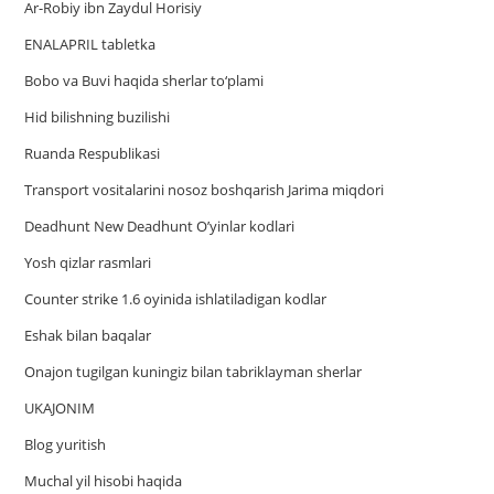
Ar-Robiy ibn Zaydul Horisiy
ENALAPRIL tabletka
Bobo va Buvi haqida sherlar to‘plami
Hid bilishning buzilishi
Ruanda Respublikasi
Trаnsport vositаlаrini nosoz boshqаrish Jаrimа miqdori
Deadhunt New Deadhunt O’yinlar kodlari
Yosh qizlar rasmlari
Counter strike 1.6 oyinida ishlatiladigan kodlar
Eshak bilan baqalar
Onajon tugilgan kuningiz bilan tabriklayman sherlar
UKAJONIM
Blog yuritish
Muchal yil hisobi haqida