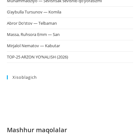
Muhammadziyo — Sevishsak sevishib qo’yorasizmi
G’aybulla Tursunov — Komila
Abror Do’stov — Telbaman
Massa, Ruhsora Emm — San
Mirjalol Nematov — Kabutar
TOP-25 ARZON YO‘NALISH (2026)
Xisoblagich
Mashhur maqolalar