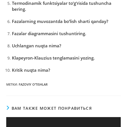
Termodinаmik funktsiyalаr to‘g‘risidа tushunchа
bering.
Fаzаlаrning muvozаntdа bo‘lish shаrti qаndаy?
Fаzаlаr diаgrаmmаsini tushuntiring.
Uchlаngаn nuqtа nimа?
Klаpeyron-Klаuzius tenglаmаsini yozing.
Kritik nuqtа nimа?
МЕТКИ
:
FАZOVIY O‘TISHLАR
ВАМ ТАКЖЕ МОЖЕТ ПОНРАВИТЬСЯ