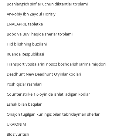
Boshlang’ich sinflar uchun diktantlar to’plami
Ar-Robiy ibn Zaydul Horisiy
ENALAPRIL tabletka
Bobo va Buvi haqida sherlar to‘plami
Hid bilishning buzilishi
Ruanda Respublikasi
Trаnsport vositаlаrini nosoz boshqаrish Jаrimа miqdori
Deadhunt New Deadhunt O’yinlar kodlari
Yosh qizlar rasmlari
Counter strike 1.6 oyinida ishlatiladigan kodlar
Eshak bilan baqalar
Onajon tugilgan kuningiz bilan tabriklayman sherlar
UKAJONIM
Blog yuritish