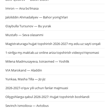
Imron — Ana bo’lmasa
Jaloliddin Ahmadaliyev — Bahor yomg’irlari
G’aybulla Tursunov — Bu yurak
Mustafo — Seva olasanmi
Magistraturaga hujjat topshirish 2026-2027 my.edu.uz sayti orqali
1-sinfga my.maktab.uz online ariza topshirish videoyo’riqnomasi
Milena Madmusayeva, toiraxmed — Yoshlik
VIA Marokand — Aladdin
Yunkaa, Masha Tilla — Jiz-jiz
2026-2027-o’quv yili uchun fanlar majmuasi
Oliygohlarga qabul 2026-2027: Hujjat topshirish boshlandi
Sevinch Ismoilova — Avtobus