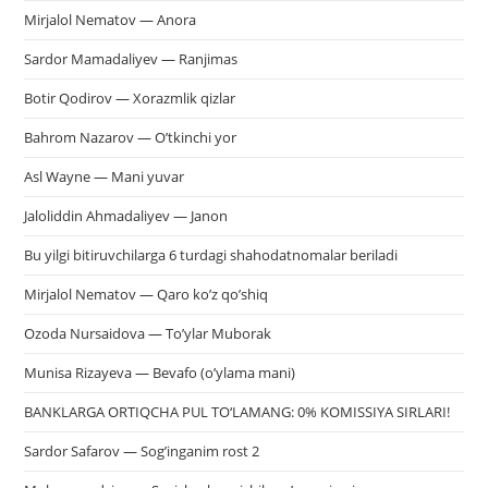
Mirjalol Nematov — Anora
Sardor Mamadaliyev — Ranjimas
Botir Qodirov — Xorazmlik qizlar
Bahrom Nazarov — O’tkinchi yor
Asl Wayne — Mani yuvar
Jaloliddin Ahmadaliyev — Janon
Bu yilgi bitiruvchilarga 6 turdagi shahodatnomalar beriladi
Mirjalol Nematov — Qaro ko’z qo’shiq
Ozoda Nursaidova — To’ylar Muborak
Munisa Rizayeva — Bevafo (o’ylama mani)
BANKLARGA ORTIQCHA PUL TO‘LAMANG: 0% KOMISSIYA SIRLARI!
Sardor Safarov — Sog’inganim rost 2