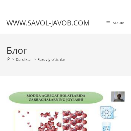
Перейти
к
содержимому
WWW.SAVOL-JAVOB.COM
Меню
Блог
>
Darsliklar
>
Fаzoviy o‘tishlаr