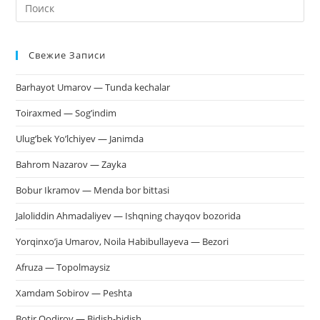
На
кл
Esc
Свежие Записи
чт
за
Barhayot Umarov — Tunda kechalar
па
пои
Toiraxmed — Sog’indim
Ulug’bek Yo’lchiyev — Janimda
Bahrom Nazarov — Zayka
Bobur Ikramov — Menda bor bittasi
Jaloliddin Ahmadaliyev — Ishqning chayqov bozorida
Yorqinxo’ja Umarov, Noila Habibullayeva — Bezori
Afruza — Topolmaysiz
Xamdam Sobirov — Peshta
Botir Qodirov — Bidish-bidish