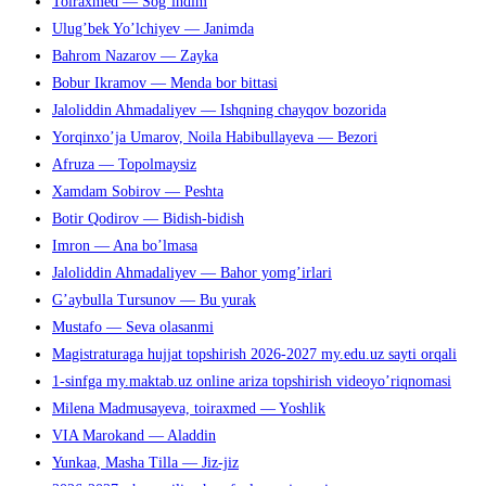
Toiraxmed — Sog’indim
закрыть
Ulug’bek Yo’lchiyev — Janimda
панель
Bahrom Nazarov — Zayka
поиска.
Bobur Ikramov — Menda bor bittasi
Jaloliddin Ahmadaliyev — Ishqning chayqov bozorida
Yorqinxo’ja Umarov, Noila Habibullayeva — Bezori
Afruza — Topolmaysiz
Xamdam Sobirov — Peshta
Botir Qodirov — Bidish-bidish
Imron — Ana bo’lmasa
Jaloliddin Ahmadaliyev — Bahor yomg’irlari
G’aybulla Tursunov — Bu yurak
Mustafo — Seva olasanmi
Magistraturaga hujjat topshirish 2026-2027 my.edu.uz sayti orqali
1-sinfga my.maktab.uz online ariza topshirish videoyo’riqnomasi
Milena Madmusayeva, toiraxmed — Yoshlik
VIA Marokand — Aladdin
Yunkaa, Masha Tilla — Jiz-jiz