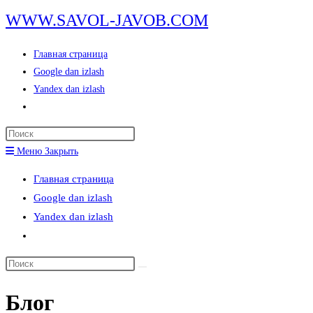
Перейти
WWW.SAVOL-JAVOB.COM
к
содержимому
Главная страница
Google dan izlash
Yandex dan izlash
Переключить
поиск
Нажмите
по
клавишу
Меню
Закрыть
веб-
Escape,
сайту
Главная страница
чтобы
Google dan izlash
закрыть
Yandex dan izlash
панель
Переключить
поиска.
поиск
Поиск
по
на
веб-
Блог
сайте
сайту