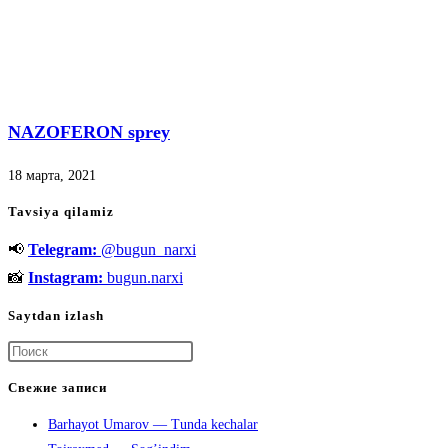
NAZOFERON sprey
18 марта, 2021
Tavsiya qilamiz
📢
Telegram:
@bugun_narxi
📸
Instagram:
bugun.narxi
Saytdan izlash
Нажмите
клавишу
Свежие записи
Escape,
Barhayot Umarov — Tunda kechalar
чтобы