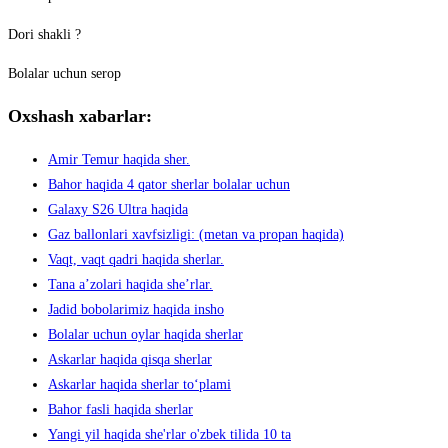
Dori shakli ?
Bolalar uchun serop
Oxshash xabarlar:
Amir Temur haqida sher.
Bahor haqida 4 qator sherlar bolalar uchun
Galaxy S26 Ultra haqida
Gaz ballonlari xavfsizligi: (metan va propan haqida)
Vaqt, vaqt qadri haqida sherlar.
Tana aʼzolari haqida sheʼrlar.
Jadid bobolarimiz haqida insho
Bolalar uchun oylar haqida sherlar
Askarlar haqida qisqa sherlar
Askarlar haqida sherlar to‘plami
Bahor fasli haqida sherlar
Yangi yil haqida she'rlar o'zbek tilida 10 ta