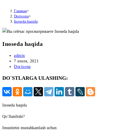
Главная
>
Dorixona
>
Inoseda haqida
Inoseda haqida
Автор
admin
записи:
Запись
7 июля, 2021
опубликована:
Рубрика
Dorixona
записи:
DO`STLARGA ULASHING:
Inoseda haqida
Qo’llanilishi?
Imunitetni mustahkamlash uchun