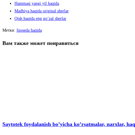
Hammasi yangi yil haqida
Madhiya haqida original sherlar
Qish haqida eng go’zal sherlar
Метки
:
Inoseda haqida
Вам также может понравиться
Saytotek foydalanish bo’yicha ko’rsatmalar, narxlar, ha