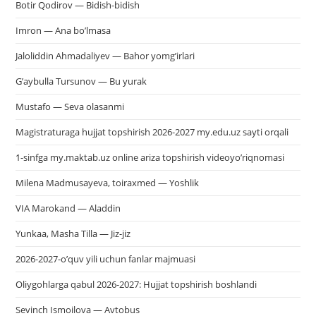
Botir Qodirov — Bidish-bidish
Imron — Ana bo’lmasa
Jaloliddin Ahmadaliyev — Bahor yomg’irlari
G’aybulla Tursunov — Bu yurak
Mustafo — Seva olasanmi
Magistraturaga hujjat topshirish 2026-2027 my.edu.uz sayti orqali
1-sinfga my.maktab.uz online ariza topshirish videoyo’riqnomasi
Milena Madmusayeva, toiraxmed — Yoshlik
VIA Marokand — Aladdin
Yunkaa, Masha Tilla — Jiz-jiz
2026-2027-o’quv yili uchun fanlar majmuasi
Oliygohlarga qabul 2026-2027: Hujjat topshirish boshlandi
Sevinch Ismoilova — Avtobus