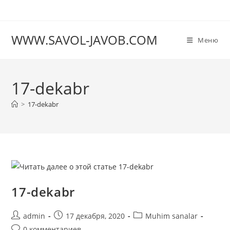
Перейти
к
содержимому
WWW.SAVOL-JAVOB.COM
Меню
17-dekabr
>
17-dekabr
17-dekabr
Автор
Запись
Рубрика
admin
17 декабря, 2020
Muhim sanalar
записи:
опубликована:
записи:
Комментарии
0 комментариев