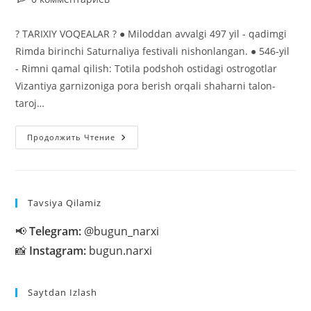
к
записи:
? TARIXIY VOQEALAR ? ● Miloddan avvalgi 497 yil - qadimgi
Rimda birinchi Saturnaliya festivali nishonlangan. ● 546-yil
- Rimni qamal qilish: Totila podshoh ostidagi ostrogotlar
Vizantiya garnizoniga pora berish orqali shaharni talon-
taroj…
17-
Продолжить Чтение
Dekabr
Tavsiya Qilamiz
📢
Telegram:
@bugun_narxi
📸
Instagram:
bugun.narxi
Saytdan Izlash