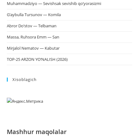
Muhammadziyo — Sevishsak sevishib qo’yorasizmi
G’aybulla Tursunov — Komila
Abror Do’stov — Telbaman
Massa, Ruhsora Emm — San
Mirjalol Nematov — Kabutar
TOP-25 ARZON YO‘NALISH (2026)
Xisoblagich
Mashhur maqolalar