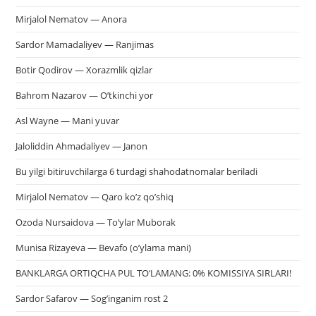
Mirjalol Nematov — Anora
Sardor Mamadaliyev — Ranjimas
Botir Qodirov — Xorazmlik qizlar
Bahrom Nazarov — O’tkinchi yor
Asl Wayne — Mani yuvar
Jaloliddin Ahmadaliyev — Janon
Bu yilgi bitiruvchilarga 6 turdagi shahodatnomalar beriladi
Mirjalol Nematov — Qaro ko’z qo’shiq
Ozoda Nursaidova — To’ylar Muborak
Munisa Rizayeva — Bevafo (o’ylama mani)
BANKLARGA ORTIQCHA PUL TO‘LAMANG: 0% KOMISSIYA SIRLARI!
Sardor Safarov — Sog’inganim rost 2