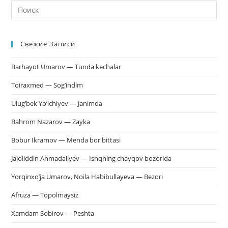
На
кл
Esc
Свежие Записи
чт
за
Barhayot Umarov — Tunda kechalar
па
пои
Toiraxmed — Sog’indim
Ulug’bek Yo’lchiyev — Janimda
Bahrom Nazarov — Zayka
Bobur Ikramov — Menda bor bittasi
Jaloliddin Ahmadaliyev — Ishqning chayqov bozorida
Yorqinxo’ja Umarov, Noila Habibullayeva — Bezori
Afruza — Topolmaysiz
Xamdam Sobirov — Peshta