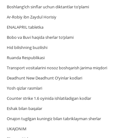
Boshlang’ich sinflar uchun diktantlar to’plami
Ar-Robiy ibn Zaydul Horisiy
ENALAPRIL tabletka
Bobo va Buvi haqida sherlar to‘plami
Hid bilishning buzilishi
Ruanda Respublikasi
Trаnsport vositаlаrini nosoz boshqаrish Jаrimа miqdori
Deadhunt New Deadhunt O’yinlar kodlari
Yosh qizlar rasmlari
Counter strike 1.6 oyinida ishlatiladigan kodlar
Eshak bilan baqalar
Onajon tugilgan kuningiz bilan tabriklayman sherlar
UKAJONIM