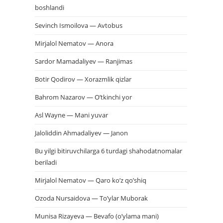
boshlandi
Sevinch Ismoilova — Avtobus
Mirjalol Nematov — Anora
Sardor Mamadaliyev — Ranjimas
Botir Qodirov — Xorazmlik qizlar
Bahrom Nazarov — O’tkinchi yor
Asl Wayne — Mani yuvar
Jaloliddin Ahmadaliyev — Janon
Bu yilgi bitiruvchilarga 6 turdagi shahodatnomalar
beriladi
Mirjalol Nematov — Qaro ko’z qo’shiq
Ozoda Nursaidova — To’ylar Muborak
Munisa Rizayeva — Bevafo (o’ylama mani)