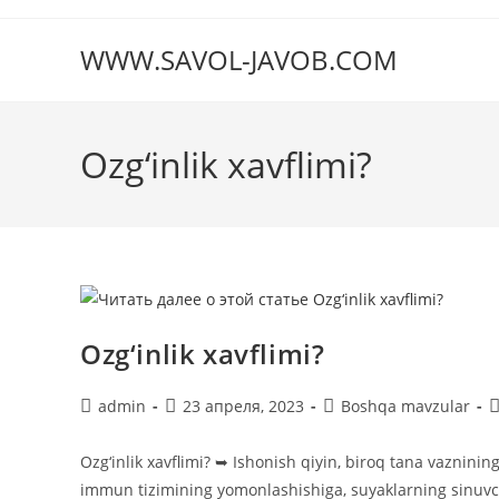
Перейти
к
WWW.SAVOL-JAVOB.COM
содержимому
Ozg‘inlik xavflimi?
Ozg‘inlik xavflimi?
Автор
Запись
Рубрика
К
admin
23 апреля, 2023
Boshqa mavzular
записи:
опубликована:
записи:
к
з
Ozg‘inlik xavflimi? ➥ Ishonish qiyin, biroq tana vaznining
immun tizimining yomonlashishiga, suyaklarning sinuvcha