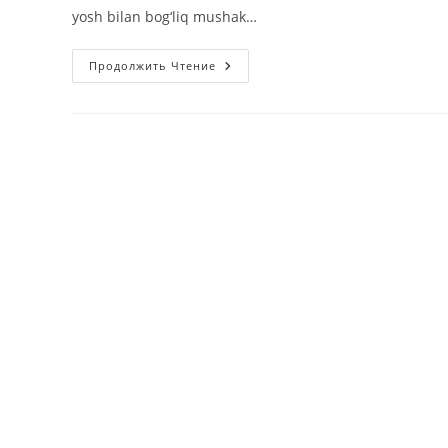
yosh bilan bog‘liq mushak…
Ozg‘inlik
Продолжить Чтение
Xavflimi?