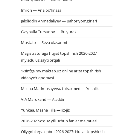
Imron — Ana bo’lmasa
Jaloliddin Ahmadaliyev — Bahor yomg’irlari
G’aybulla Tursunov — Bu yurak
Mustafo — Seva olasanmi
Magistraturaga hujjat topshirish 2026-2027
my.edu.uz sayti orqali
1-sinfga my.maktab.uz online ariza topshirish
videoyo’riqnomasi
Milena Madmusayeva, toiraxmed — Yoshlik
VIA Marokand — Aladdin
Yunkaa, Masha Tilla — Jiz-jiz
2026-2027-o’quv yili uchun fanlar majmuasi
Oliygohlarga qabul 2026-2027: Hujjat topshirish