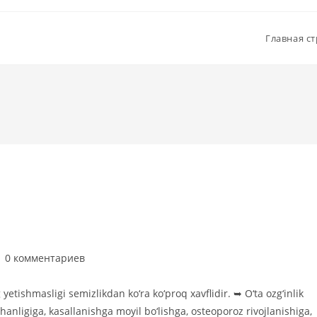
Главная с
омментарии
0 комментариев
аписи:
 yetishmasligi semizlikdan ko‘ra ko‘proq xavflidir. ➥ O‘ta ozg‘inlik
nligiga, kasallanishga moyil bo‘lishga, osteoporoz rivojlanishiga,