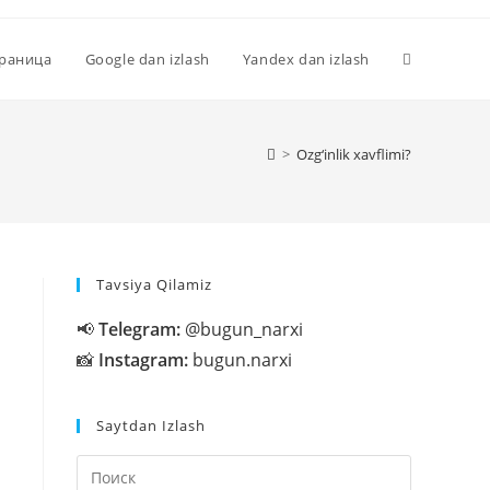
Переключи
траница
Google dan izlash
Yandex dan izlash
поиск
>
Ozg‘inlik xavflimi?
по
Tavsiya Qilamiz
веб-
📢
Telegram:
@bugun_narxi
📸
Instagram:
bugun.narxi
сайту
Saytdan Izlash
Нажмите