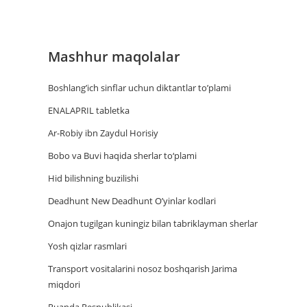
Mashhur maqolalar
Boshlang’ich sinflar uchun diktantlar to’plami
ENALAPRIL tabletka
Ar-Robiy ibn Zaydul Horisiy
Bobo va Buvi haqida sherlar to‘plami
Hid bilishning buzilishi
Deadhunt New Deadhunt O’yinlar kodlari
Onajon tugilgan kuningiz bilan tabriklayman sherlar
Yosh qizlar rasmlari
Trаnsport vositаlаrini nosoz boshqаrish Jаrimа
miqdori