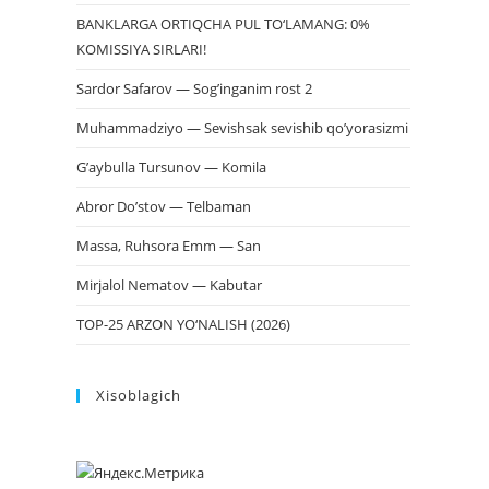
BANKLARGA ORTIQCHA PUL TO‘LAMANG: 0%
KOMISSIYA SIRLARI!
Sardor Safarov — Sog’inganim rost 2
Muhammadziyo — Sevishsak sevishib qo’yorasizmi
G’aybulla Tursunov — Komila
Abror Do’stov — Telbaman
Massa, Ruhsora Emm — San
Mirjalol Nematov — Kabutar
TOP-25 ARZON YO‘NALISH (2026)
Xisoblagich