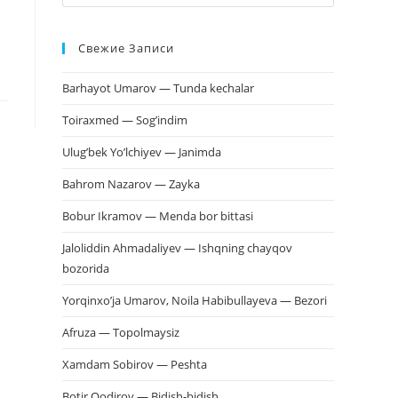
клавишу
Escape,
Свежие Записи
чтобы
закрыть
Barhayot Umarov — Tunda kechalar
панель
поиска.
Toiraxmed — Sog’indim
Ulug’bek Yo’lchiyev — Janimda
Bahrom Nazarov — Zayka
Bobur Ikramov — Menda bor bittasi
Jaloliddin Ahmadaliyev — Ishqning chayqov
bozorida
Yorqinxo’ja Umarov, Noila Habibullayeva — Bezori
Afruza — Topolmaysiz
Xamdam Sobirov — Peshta
Botir Qodirov — Bidish-bidish