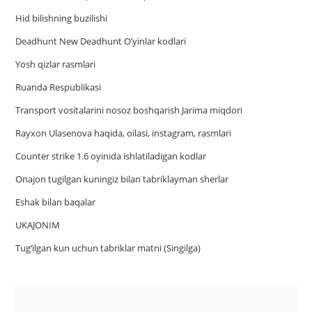
Hid bilishning buzilishi
Deadhunt New Deadhunt O’yinlar kodlari
Yosh qizlar rasmlari
Ruanda Respublikasi
Trаnsport vositаlаrini nosoz boshqаrish Jаrimа miqdori
Rayxon Ulasenova haqida, oilasi, instagram, rasmlari
Counter strike 1.6 oyinida ishlatiladigan kodlar
Onajon tugilgan kuningiz bilan tabriklayman sherlar
Eshak bilan baqalar
UKAJONIM
Tug‘ilgan kun uchun tabriklar matni (Singilga)