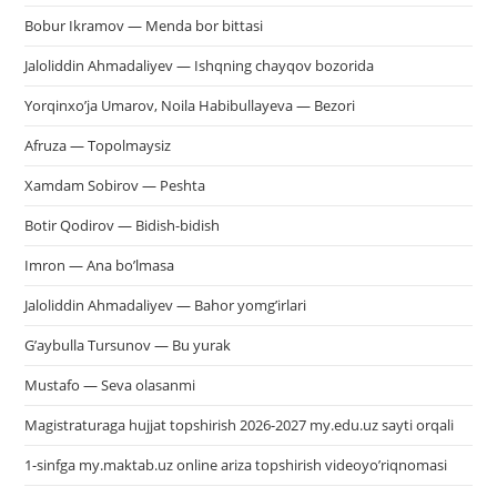
Bobur Ikramov — Menda bor bittasi
Jaloliddin Ahmadaliyev — Ishqning chayqov bozorida
Yorqinxo’ja Umarov, Noila Habibullayeva — Bezori
Afruza — Topolmaysiz
Xamdam Sobirov — Peshta
Botir Qodirov — Bidish-bidish
Imron — Ana bo’lmasa
Jaloliddin Ahmadaliyev — Bahor yomg’irlari
G’aybulla Tursunov — Bu yurak
Mustafo — Seva olasanmi
Magistraturaga hujjat topshirish 2026-2027 my.edu.uz sayti orqali
1-sinfga my.maktab.uz online ariza topshirish videoyo’riqnomasi