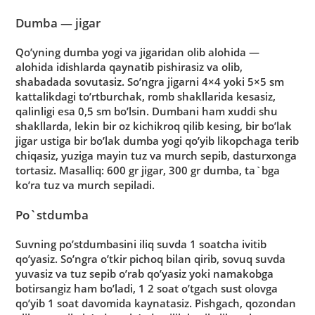
Dumba — jigar
Qo’yning dumba yogi va jigaridan olib alohida —
alohida idishlarda qaynatib pishirasiz va olib,
shabadada sovutasiz. So’ngra jigarni 4×4 yoki 5×5 sm
kattalikdagi to’rtburchak, romb shakllarida kesasiz,
qalinligi esa 0,5 sm bo’lsin. Dumbani ham xuddi shu
shakllarda, lekin bir oz kichikroq qilib kesing, bir bo’lak
jigar ustiga bir bo’lak dumba yogi qo’yib likopchaga terib
chiqasiz, yuziga mayin tuz va murch sepib, dasturxonga
tortasiz. Masalliq: 600 gr jigar, 300 gr dumba, ta`bga
ko’ra tuz va murch sepiladi.
Po`stdumba
Suvning po’stdumbasini iliq suvda 1 soatcha ivitib
qo’yasiz. So’ngra o’tkir pichoq bilan qirib, sovuq suvda
yuvasiz va tuz sepib o’rab qo’yasiz yoki namakobga
botirsangiz ham bo’ladi, 1 2 soat o’tgach sust olovga
qo’yib 1 soat davomida kaynatasiz. Pishgach, qozondan