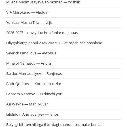
Milena Madmusayeva, toiraxmed — Yoshlik
VIA Marokand — Aladdin
Yunkaa, Masha Tilla — Jiz-jiz
2026-2027-o’quv yili uchun fanlar majmuasi
Oliygohlarga qabul 2026-2027: Hujjat topshirish boshlandi
Sevinch Ismoilova — Avtobus
Mirjalol Nematov — Anora
Sardor Mamadaliyev — Ranjimas
Botir Qodirov — Xorazmlik qizlar
Bahrom Nazarov — O’tkinchi yor
Asl Wayne — Mani yuvar
Jaloliddin Ahmadaliyev — Janon
Bu yilgi bitiruvchilarga 6 turdagi shahodatnomalar beriladi