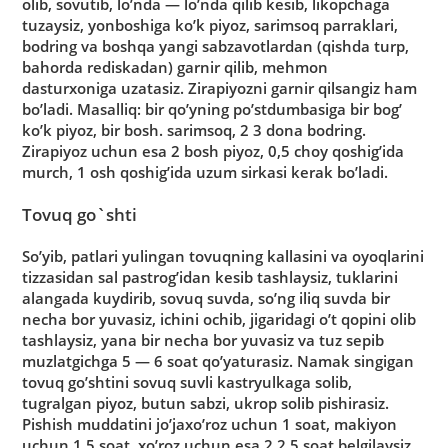
olib, sovutib, lo’nda — lo’nda qilib kesib, likopchaga
tuzaysiz, yonboshiga ko’k piyoz, sarimsoq parraklari,
bodring va boshqa yangi sabzavotlardan (qishda turp,
bahorda rediskadan) garnir qilib, mehmon
dasturxoniga uzatasiz. Zirapiyozni garnir qilsangiz ham
bo’ladi. Masalliq: bir qo’yning po’stdumbasiga bir bog’
ko’k piyoz, bir bosh. sarimsoq, 2 3 dona bodring.
Zirapiyoz uchun esa 2 bosh piyoz, 0,5 choy qoshig’ida
murch, 1 osh qoshig’ida uzum sirkasi kerak bo’ladi.
Tovuq go`shti
So’yib, patlari yulingan tovuqning kallasini va oyoqlarini
tizzasidan sal pastrog’idan kesib tashlaysiz, tuklarini
alangada kuydirib, sovuq suvda, so’ng iliq suvda bir
necha bor yuvasiz, ichini ochib, jigaridagi o’t qopini olib
tashlaysiz, yana bir necha bor yuvasiz va tuz sepib
muzlatgichga 5 — 6 soat qo’yaturasiz. Namak singigan
tovuq go’shtini sovuq suvli kastryulkaga solib,
tugralgan piyoz, butun sabzi, ukrop solib pishirasiz.
Pishish muddatini jo’jaxo’roz uchun 1 soat, makiyon
uchun 1,5 soat, xo’roz uchun esa 2 2,5 soat belgilaysiz.