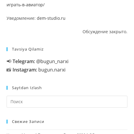
играть-в-авиатор/
Уведомление:
dem-studio.ru
Обсуждение закрыто.
Tavsiya Qilamiz
📢
Telegram:
@bugun_narxi
📸
Instagram:
bugun.narxi
Saytdan Izlash
На
кл
Esc
Свежие Записи
чт
за