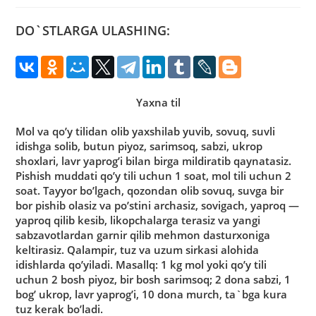
DO`STLARGA ULASHING:
Yaxna til
Mol va qo’y tilidan olib yaxshilab yuvib, sovuq, suvli
idishga solib, butun piyoz, sarimsoq, sabzi, ukrop
shoxlari, lavr yaprog’i bilan birga mildiratib qaynatasiz.
Pishish muddati qo’y tili uchun 1 soat, mol tili uchun 2
soat. Tayyor bo’lgach, qozondan olib sovuq, suvga bir
bor pishib olasiz va po’stini archasiz, sovigach, yaproq —
yaproq qilib kesib, likopchalarga terasiz va yangi
sabzavotlardan garnir qilib mehmon dasturxoniga
keltirasiz. Qalampir, tuz va uzum sirkasi alohida
idishlarda qo’yiladi. Masallq: 1 kg mol yoki qo’y tili
uchun 2 bosh piyoz, bir bosh sarimsoq; 2 dona sabzi, 1
bog’ ukrop, lavr yaprog’i, 10 dona murch, ta`bga kura
tuz kerak bo’ladi.