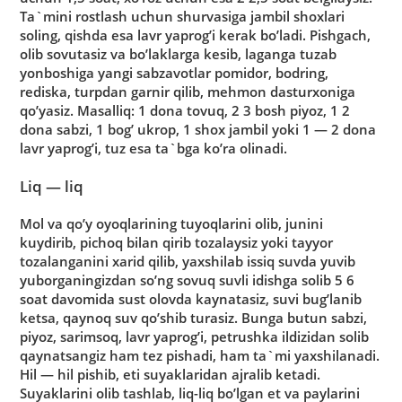
Ta`mini rostlash uchun shurvasiga jambil shoxlari
soling, qishda esa lavr yaprog’i kerak bo’ladi. Pishgach,
olib sovutasiz va bo’laklarga kesib, laganga tuzab
yonboshiga yangi sabzavotlar pomidor, bodring,
rediska, turpdan garnir qilib, mehmon dasturxoniga
qo’yasiz. Masalliq: 1 dona tovuq, 2 3 bosh piyoz, 1 2
dona sabzi, 1 bog’ ukrop, 1 shox jambil yoki 1 — 2 dona
lavr yaprog’i, tuz esa ta`bga ko’ra olinadi.
Liq — liq
Mol va qo’y oyoqlarining tuyoqlarini olib, junini
kuydirib, pichoq bilan qirib tozalaysiz yoki tayyor
tozalanganini xarid qilib, yaxshilab issiq suvda yuvib
yuborganingizdan so’ng sovuq suvli idishga solib 5 6
soat davomida sust olovda kaynatasiz, suvi bug’lanib
ketsa, qaynoq suv qo’shib turasiz. Bunga butun sabzi,
piyoz, sarimsoq, lavr yaprog’i, petrushka ildizidan solib
qaynatsangiz ham tez pishadi, ham ta`mi yaxshilanadi.
Hil — hil pishib, eti suyaklaridan ajralib ketadi.
Suyaklarini olib tashlab, liq-liq bo’lgan et va paylarini