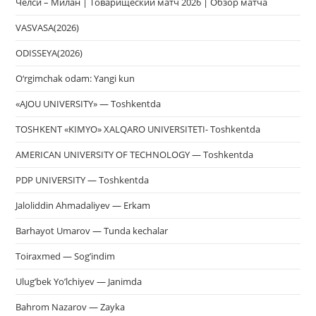
Челси – Милан | Товарищеский матч 2026 | Обзор матча
па
пои
VASVASA(2026)
ODISSEYA(2026)
O‘rgimchak odam: Yangi kun
«AJOU UNIVERSITY» — Toshkentda
TOSHKENT «KIMYO» XALQARO UNIVERSITETI- Toshkentda
AMERICAN UNIVERSITY OF TECHNOLOGY — Toshkentda
PDP UNIVERSITY — Toshkentda
Jaloliddin Ahmadaliyev — Erkam
Barhayot Umarov — Tunda kechalar
Toiraxmed — Sog’indim
Ulug’bek Yo’lchiyev — Janimda
Bahrom Nazarov — Zayka