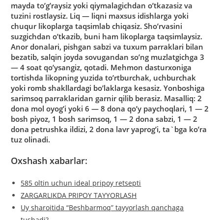
mayda to’g’raysiz yoki qiymalagichdan o’tkazasiz va
tuzini rostlaysiz. Liq — liqni maxsus idishlarga yoki
chuqur likoplarga taqsimlab chiqasiz. Sho’rvasini
suzgichdan o’tkazib, buni ham likoplarga taqsimlaysiz.
Anor donalari, pishgan sabzi va tuxum parraklari bilan
bezatib, salqin joyda sovugandan so’ng muzlatgichga 3
— 4 soat qo’ysangiz, qotadi. Mehmon dasturxoniga
tortishda likopning yuzida to’rtburchak, uchburchak
yoki romb shakllardagi bo’laklarga kesasiz. Yonboshiga
sarimsoq parraklaridan garnir qilib berasiz. Masalliq: 2
dona mol oyog’i yoki 6 — 8 dona qo’y paychoqlari, 1 — 2
bosh piyoz, 1 bosh sarimsoq, 1 — 2 dona sabzi, 1 — 2
dona petrushka ildizi, 2 dona lavr yaprog’i, ta`bga ko’ra
tuz olinadi.
Oxshash xabarlar:
585 oltin uchun ideal pripoy retsepti
ZARGARLIKDA PRIPOY TAYYORLASH
Uy sharoitida “Beshbarmoq” tayyorlash qanchaga
tushadi?