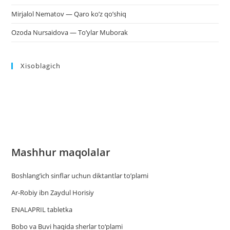
Mirjalol Nematov — Qaro ko’z qo’shiq
Ozoda Nursaidova — To’ylar Muborak
Xisoblagich
Mashhur maqolalar
Boshlang’ich sinflar uchun diktantlar to’plami
Ar-Robiy ibn Zaydul Horisiy
ENALAPRIL tabletka
Bobo va Buvi haqida sherlar to‘plami