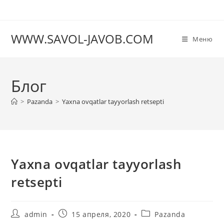
Перейти
к
содержимому
WWW.SAVOL-JAVOB.COM
Меню
Блог
>
Pazanda
>
Yaxna ovqatlar tayyorlash retsepti
Yaxna ovqatlar tayyorlash
retsepti
Автор
Запись
Рубрика
admin
15 апреля, 2020
Pazanda
записи:
опубликована:
записи: