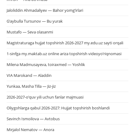
Jaloliddin Ahmadaliyev — Bahor yomg’irlari
G’aybulla Tursunov — Bu yurak
Mustafo — Seva olasanmi
Magistraturaga hujjat topshirish 2026-2027 my.edu.uz sayti orqali
1-sinfga my.maktab.uz online ariza topshirish videoyo’riqnomasi
Milena Madmusayeva, toiraxmed — Yoshlik
VIA Marokand — Aladdin
Yunkaa, Masha Tilla — Jiz-jiz
2026-2027-o’quv yili uchun fanlar majmuasi
Oliygohlarga qabul 2026-2027: Hujjat topshirish boshlandi
Sevinch Ismoilova — Avtobus
Mirjalol Nematov — Anora