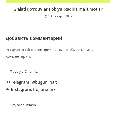
Gʻalati qoʻrquvlar(Fobiya) xaqida maʼlumotlar
13 января, 2022
Добавить комментарий
Вы должны быть
авторизованы
, чтобы оставить
комментарий.
Tavsiya Qilamiz
📢
Telegram:
@bugun_narxi
📸
Instagram:
bugun.narxi
Saytdan Izlash
На