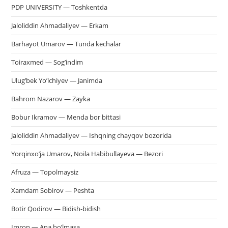
PDP UNIVERSITY — Toshkentda
Jaloliddin Ahmadaliyev — Erkam
Barhayot Umarov — Tunda kechalar
Toiraxmed — Sog’indim
Ulug’bek Yo’lchiyev — Janimda
Bahrom Nazarov — Zayka
Bobur Ikramov — Menda bor bittasi
Jaloliddin Ahmadaliyev — Ishqning chayqov bozorida
Yorqinxo’ja Umarov, Noila Habibullayeva — Bezori
Afruza — Topolmaysiz
Xamdam Sobirov — Peshta
Botir Qodirov — Bidish-bidish
Imron — Ana bo’lmasa