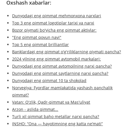
Oxshash xabarlar:
Dunyodagi eng qimmat mehmonxona narxlari
Top 3 eng qimmat logotiplar tarixi va narxi
Bozor qiymati bo'yicha eng qimmat aktivlar:
"Eng qimmat qovun navi"
Top 5 eng qimmat brilliantlar
Banklardagi eng qimmat o'g'riliklarning qiymati qancha?
2024 yilning eng qimmat avtomobil markalari:
Dunyodagi eng qimmat avtomoilning narxi qancha?
Dunyodagi eng qimmat saytlarning narxi qancha?
Dunyodagi eng qimmat 10 ta shokolad
Norvegiya: Fyordlar mamlakatida yashash qanchalik
qimmat?
Vatan: O'zlik, Qadr-qimmat va Mas'uliyat
Arzon - aslida qimmat...
Turli xil qimmat baho metallar narxi qancha?
INSHO: “Ona — hayotimning eng katta ne’mati”