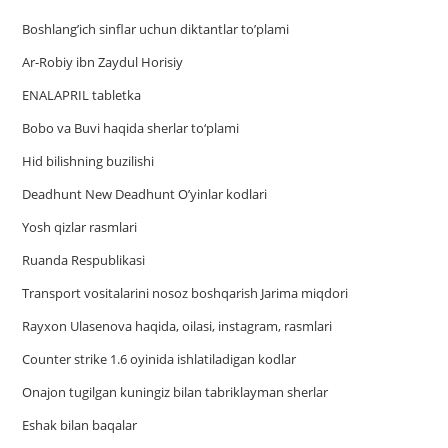
Boshlang’ich sinflar uchun diktantlar to’plami
Ar-Robiy ibn Zaydul Horisiy
ENALAPRIL tabletka
Bobo va Buvi haqida sherlar to‘plami
Hid bilishning buzilishi
Deadhunt New Deadhunt O’yinlar kodlari
Yosh qizlar rasmlari
Ruanda Respublikasi
Trаnsport vositаlаrini nosoz boshqаrish Jаrimа miqdori
Rayxon Ulasenova haqida, oilasi, instagram, rasmlari
Counter strike 1.6 oyinida ishlatiladigan kodlar
Onajon tugilgan kuningiz bilan tabriklayman sherlar
Eshak bilan baqalar