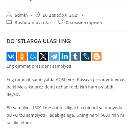
Автор
Запись
admin
26 декабря, 2021
записи:
опубликована:
Рубрика
Комментарии
Boshqa mavzular
0 комментариев
записи:
к
записи:
DO`STLARGA ULASHING:
Eng qimmat prezident samolyoti
Eng qimmat samolyotda AQSh yoki Rossiya prezidenti emas,
balki Meksika prezidenti uchadi deb kim ham o’ylabdi
deysiz.
Bu samolyot 1609 km/soat tezlikgacha chiqadi va dunyoda
bu «Orzu samolyoti» laqabiga ega. Uning narxi $600 mln ni
tashkil etadi.