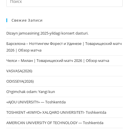
кл
Esc
Свежие Записи
чт
за
Dizayn jamoasining 2025-yildagi konsert dasturi.
па
пои
Барселона – Ноттингем Форест и Удинезе | Товарищеский матч
2026 | Обзор матча
Челси – Милан | Товарищеский матч 2026 | Обзор матча
VASVASA(2026)
ODISSEYA(2026)
O‘rgimchak odam: Yangi kun
«AJOU UNIVERSITY» — Toshkentda
TOSHKENT «KIMYO» XALQARO UNIVERSITETI- Toshkentda
AMERICAN UNIVERSITY OF TECHNOLOGY — Toshkentda