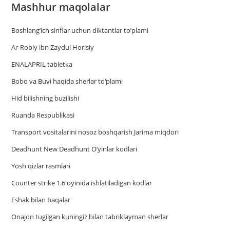
Mashhur maqolalar
Boshlang’ich sinflar uchun diktantlar to’plami
Ar-Robiy ibn Zaydul Horisiy
ENALAPRIL tabletka
Bobo va Buvi haqida sherlar to‘plami
Hid bilishning buzilishi
Ruanda Respublikasi
Trаnsport vositаlаrini nosoz boshqаrish Jаrimа miqdori
Deadhunt New Deadhunt O’yinlar kodlari
Yosh qizlar rasmlari
Counter strike 1.6 oyinida ishlatiladigan kodlar
Eshak bilan baqalar
Onajon tugilgan kuningiz bilan tabriklayman sherlar