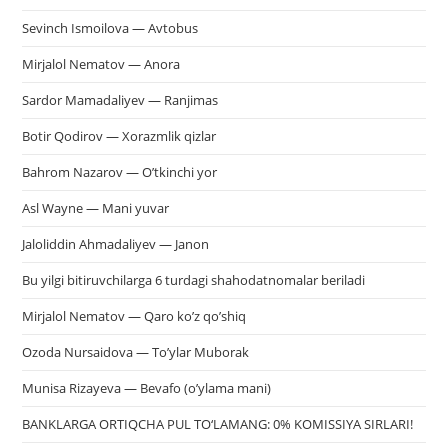
Sevinch Ismoilova — Avtobus
Mirjalol Nematov — Anora
Sardor Mamadaliyev — Ranjimas
Botir Qodirov — Xorazmlik qizlar
Bahrom Nazarov — O’tkinchi yor
Asl Wayne — Mani yuvar
Jaloliddin Ahmadaliyev — Janon
Bu yilgi bitiruvchilarga 6 turdagi shahodatnomalar beriladi
Mirjalol Nematov — Qaro ko’z qo’shiq
Ozoda Nursaidova — To’ylar Muborak
Munisa Rizayeva — Bevafo (o’ylama mani)
BANKLARGA ORTIQCHA PUL TO‘LAMANG: 0% KOMISSIYA SIRLARI!