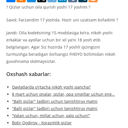
? Qizlar uchun oila qurish yoshi 17 yoshmi ?
Savol; Farzandim 17 yoshda. Hozir uni uzatsam bo‘ladimi ?
Javob; Oila kodeksining 15-moddasiga ko‘ra, nikoh yoshi
erkaklar va ayollar uchun bir xil ya’ni 18 yosh etib
belgilangan. Agar Siz hozirda 17 yoshli qizingizni
turmushga beradigan bo‘lsangiz FHDYO bo‘limidan nikoh
guvohnoma ololmaysizlar.
Oxshash xabarlar:
Davlatlarda o'rtacha nikoh yoshi qancha?
8 mart uchun onalar, qizlar, opa singillar uchun eng…
"Balli qizlar" tadbiri uchun tanishtiruv matni
"Balli qizlar" tadbiri uchun tanishtiruv matni
“Vatan uchun, millat uchun, xalq uchun!”
Botir Qodirov - Xorazmlik qizlar