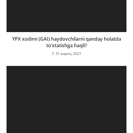
YPX xodimi (GAI) haydovchilarni qanday holatda
to’xtatishga haqli?
31 марта, 2021