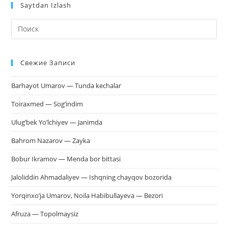
Saytdan Izlash
На
кл
Esc
Свежие Записи
чт
за
Barhayot Umarov — Tunda kechalar
па
пои
Toiraxmed — Sog’indim
Ulug’bek Yo’lchiyev — Janimda
Bahrom Nazarov — Zayka
Bobur Ikramov — Menda bor bittasi
Jaloliddin Ahmadaliyev — Ishqning chayqov bozorida
Yorqinxo’ja Umarov, Noila Habibullayeva — Bezori
Afruza — Topolmaysiz