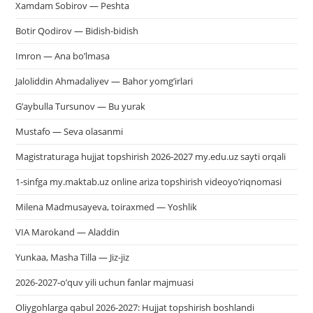
Xamdam Sobirov — Peshta
Botir Qodirov — Bidish-bidish
Imron — Ana bo’lmasa
Jaloliddin Ahmadaliyev — Bahor yomg’irlari
G’aybulla Tursunov — Bu yurak
Mustafo — Seva olasanmi
Magistraturaga hujjat topshirish 2026-2027 my.edu.uz sayti orqali
1-sinfga my.maktab.uz online ariza topshirish videoyo’riqnomasi
Milena Madmusayeva, toiraxmed — Yoshlik
VIA Marokand — Aladdin
Yunkaa, Masha Tilla — Jiz-jiz
2026-2027-o’quv yili uchun fanlar majmuasi
Oliygohlarga qabul 2026-2027: Hujjat topshirish boshlandi