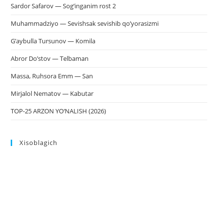
Sardor Safarov — Sog’inganim rost 2
Muhammadziyo — Sevishsak sevishib qo’yorasizmi
G’aybulla Tursunov — Komila
Abror Do’stov — Telbaman
Massa, Ruhsora Emm — San
Mirjalol Nematov — Kabutar
TOP-25 ARZON YO‘NALISH (2026)
Xisoblagich