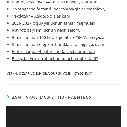
Bugun, 24-yanvar — Butun Dunyo Qizlar Kuni
3 yoshgacha farzandi bor talaba-qizlar masofaviy…
11-oktabr – Xalqaro qizlar kuni
2026-2027-o’quv yili uchun fanlar majmuasi
Navro‘z bayrami uchun Kelin salom.
8-mart uchun 100 ta qisqa tabrik (SMS): onaga,…
8-mart uchun eng zo‘r tabriklar: rasmga yozuvlar,…
Bahor haqida 4 qator sherlar bolalar uchun
Bir oyda elektr toki uchun qancha pul ketadi?
МЕТКИ
:
QIZLAR UCHUN OILA QURISH YOSHI 17 YOSHMI ?
ВАМ ТАКЖЕ МОЖЕТ ПОНРАВИТЬСЯ