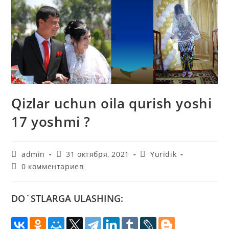
Qizlar uchun oila qurish yoshi
17 yoshmi ?
Автор
Запись
Рубрика
admin
31 октября, 2021
Yuridik
записи:
опубликована:
записи:
Комментарии
0 комментариев
к
записи:
DO`STLARGA ULASHING: