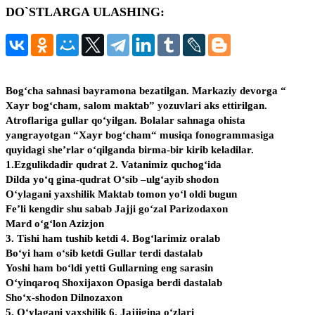
DO`STLARGA ULASHING:
записи:
Bog‘cha sahnasi bayramona bezatilgan. Markaziy devorga “
Xayr bog‘cham, salom maktab” yozuvlari aks ettirilgan.
Atroflariga gullar qo‘yilgan. Bolalar sahnaga ohista
yangrayotgan “Xayr bog‘cham“ musiqa fonogrammasiga
quyidagi she’rlar o‘qilganda birma-bir kirib keladilar.
1.Ezgulikdadir qudrat 2. Vatanimiz quchog‘ida
Dilda yo‘q gina-qudrat O‘sib –ulg‘ayib shodon
O‘ylagani yaxshilik Maktab tomon yo‘l oldi bugun
Fe’li kengdir shu sabab Jajji go‘zal Parizodaxon
Mard o‘g‘lon Azizjon
3. Tishi ham tushib ketdi 4. Bog‘larimiz oralab
Bo‘yi ham o‘sib ketdi Gullar terdi dastalab
Yoshi ham bo‘ldi yetti Gullarning eng sarasin
O‘yinqaroq Shoxijaxon Opasiga berdi dastalab
Sho‘x-shodon Dilnozaxon
5. O‘ylagani yaxshilik 6. Jajjigina o‘zlari