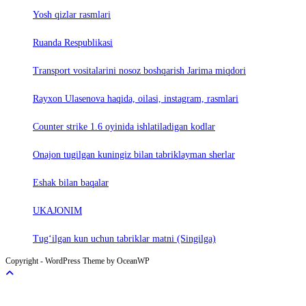
Yosh qizlar rasmlari
Ruanda Respublikasi
Trаnsport vositаlаrini nosoz boshqаrish Jаrimа miqdori
Rayxon Ulasenova haqida, oilasi, instagram, rasmlari
Counter strike 1.6 oyinida ishlatiladigan kodlar
Onajon tugilgan kuningiz bilan tabriklayman sherlar
Eshak bilan baqalar
UKAJONIM
Tug‘ilgan kun uchun tabriklar matni (Singilga)
Copyright - WordPress Theme by OceanWP