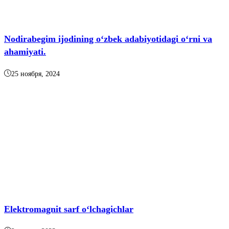
Nodirabegim ijodining o‘zbek adabiyotidagi o‘rni va
ahamiyati.
25 ноября, 2024
Elektromagnit sarf o‘lchagichlar