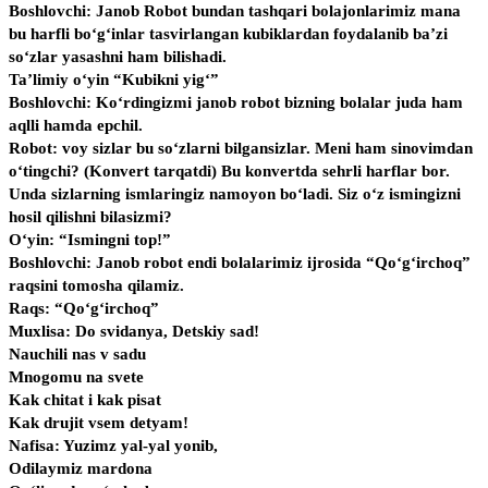
Boshlovchi: Janob Robot bundan tashqari bolajonlarimiz mana
bu harfli bo‘g‘inlar tasvirlangan kubiklardan foydalanib ba’zi
so‘zlar yasashni ham bilishadi.
Ta’limiy o‘yin “Kubikni yig‘”
Boshlovchi: Ko‘rdingizmi janob robot bizning bolalar juda ham
aqlli hamda epchil.
Robot: voy sizlar bu so‘zlarni bilgansizlar. Meni ham sinovimdan
o‘tingchi? (Konvert tarqatdi) Bu konvertda sehrli harflar bor.
Unda sizlarning ismlaringiz namoyon bo‘ladi. Siz o‘z ismingizni
hosil qilishni bilasizmi?
O‘yin: “Ismingni top!”
Boshlovchi: Janob robot endi bolalarimiz ijrosida “Qo‘g‘irchoq”
raqsini tomosha qilamiz.
Raqs: “Qo‘g‘irchoq”
Muxlisa: Do svidanya, Detskiy sad!
Nauchili nas v sadu
Mnogomu na svete
Kak chitat i kak pisat
Kak drujit vsem detyam!
Nafisa: Yuzimz yal-yal yonib,
Odilaymiz mardona