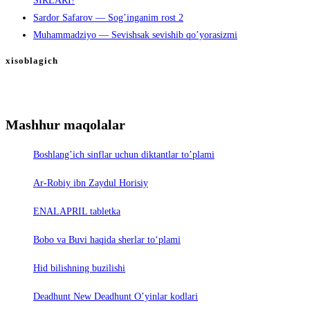
SIRLARI!
Sardor Safarov — Sog’inganim rost 2
Muhammadziyo — Sevishsak sevishib qo’yorasizmi
xisoblagich
Mashhur maqolalar
Boshlang’ich sinflar uchun diktantlar to’plami
Ar-Robiy ibn Zaydul Horisiy
ENALAPRIL tabletka
Bobo va Buvi haqida sherlar to‘plami
Hid bilishning buzilishi
Deadhunt New Deadhunt O’yinlar kodlari