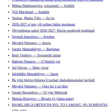
Milena Madmusayeva, toiraxmed — Yoshlik
VIA Marokand — Aladdin
Yunkaa, Masha Tilla — Jiz-jiz
2026-2027-o’quv yili uchun fanlar majmuasi
Oliygohlarga qabul 2026-2027: Hujjat topshirish boshlandi
Sevinch Ismoilova — Avtobus
Mirjalol Nematov — Anora
Sardor Mamadaliyev — Ranjimas
Botir Qodirov — Xorazmlik qizlar
Bahrom Nazarov — O’tkinchi yor
Asl Wayne — Mani yuvar
Jaloliddin Ahmadaliyev — Janon
Bu yilgi bitiruvchilarga 6 turdagi shahodatnomalar beriladi
Mirjalol Nematov — Qaro ko’z qo’shiq
Ozoda Nursaidova — To’ylar Muborak
Munisa Rizayeva — Bevafo (o’ylama mani)
BANKLARGA ORTIQCHA PUL TO‘LAMANG: 0% KOMISSIYA