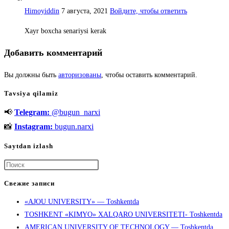
Himoyiddin
7 августа, 2021
Войдите, чтобы ответить
Xayr boxcha senariysi kerak
Добавить комментарий
Вы должны быть
авторизованы
, чтобы оставить комментарий.
Tavsiya qilamiz
📢
Telegram:
@bugun_narxi
📸
Instagram:
bugun.narxi
Saytdan izlash
Нажмите
клавишу
Свежие записи
Escape,
«AJOU UNIVERSITY» — Toshkentda
чтобы
TOSHKENT «KIMYO» XALQARO UNIVERSITETI- Toshkentda
закрыть
AMERICAN UNIVERSITY OF TECHNOLOGY — Toshkentda
панель