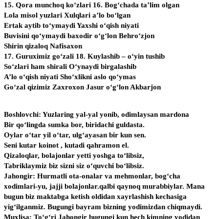
15. Qora munchoq ko‘zlari 16. Bog‘chada ta’lim olgan
Lola misol yuzlari Xulqlari a’lo bo‘lgan
Ertak aytib to‘ymaydi Yaxshi o‘qish niyati
Buvisini qo‘ymaydi baxodir o‘g‘lon Behro‘zjon
Shirin qizaloq Nafisaxon
17. Guruximiz go‘zali 18. Kuylashib – o‘yin tushib
So‘zlari ham shirali O‘ynaydi birgalashib
A’lo o‘qish niyati Sho‘xlikni aslo qo‘ymas
Go‘zal qizimiz Zaxroxon Jasur o‘g‘lon Akbarjon
Boshlovchi: Yuzlaring yal-yal yonib, odimlaysan mardona
Bir qo‘lingda sumka bor, biridachi guldasta.
Oylar o‘tar yil o‘tar, ulg‘ayasan bir kun sen.
Seni kutar koinot , kutadi qahramon el.
Qizaloqlar, bolajonlar yetti yoshga to‘libsiz,
Tabriklaymiz biz sizni siz o‘quvchi bo‘libsiz.
Jahongir: Hurmatli ota-onalar va mehmonlar, bog‘cha
xodimlari-yu, jajji bolajonlar.qalbi qaynoq murabbiylar. Mana
bugun biz maktabga ketish oldidan xayrlashish kechasiga
yig‘ilganmiz. Bugungi bayram bizning yodimizdan chiqmaydi.
Muxlisa: To‘g‘ri Jahongir bugungi kun hech kimning yodidan