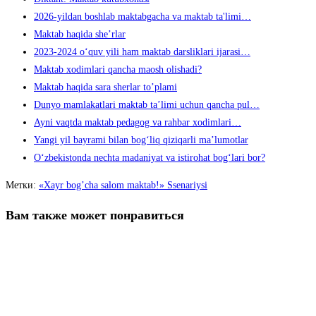
2026-yildan boshlab maktabgacha va maktab ta'limi…
Maktab haqida she’rlar
2023-2024 o‘quv yili ham maktab darsliklari ijarasi…
Maktab xodimlari qancha maosh olishadi?
Maktab haqida sara sherlar to’plami
Dunyo mamlakatlari maktab ta’limi uchun qancha pul…
Ayni vaqtda maktab pedagog va rahbar xodimlari…
Yangi yil bayrami bilan bog‘liq qiziqarli ma’lumotlar
O‘zbekistonda nechta madaniyat va istirohat bog‘lari bor?
Метки
:
«Xayr bog’cha salom maktab!» Ssenariysi
Вам также может понравиться