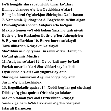
Fe’li kengdir shu sabab Kulib turar ko‘zlari
Bilimga chanqoq o‘g‘lon Oydekkina o‘zlari
Biling bu bizni Og‘abekjon Shiringina Xadichaxon
7. Vatanimiz Quchog‘ida 8. Bog‘chada ta’lim olgan
O‘sib-ulg‘ayib shodon Xulqlari a’lo bo‘lgan
Maktab tomon yo‘l oldi bukun Yaxshi o‘qish niyati
Botir o‘g‘lon Ruslanjon Botir o‘g‘lon Jahongirjon
9. Biyron tillaridan 10. Burro-burro so‘zlaydi
Toza dillardan Kelajakni ko‘zlaydi
Sho‘xlikni aslo qo‘ymas Bu zehni o‘tkir Habibjon
Go‘zal qizimiz Muxlisa
11. Asalgina so‘zlari 12. Oy bo‘ladi moy bo‘ladi
Porlab turar ko‘zlari Sho‘xliklari soy bo‘ladi
Oydekkina o‘zlari Goh yugurar aylanib
Shiringina Aminaxon Arg‘imchoqqa boylanib
Jasur o‘g‘lon Lochinbek
13. Ezgulikdadir qudrat 14. Xuddi bog‘lar gul chechagi
Dilda yo‘q gina-qudrat Qirlarda yo lolalar
Maktab tomon yo‘l oldi O‘zbekiston kelajagi
Yoshi 7 ga ham to‘ldi Paxlavon o‘g‘lon Sherjalol
Istarali Barnoxon