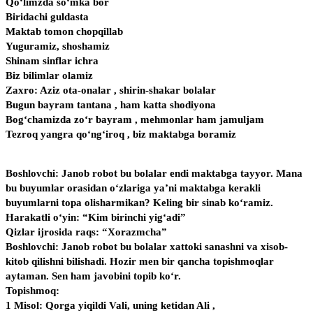
Qo‘limzda so‘mka bor
Biridachi guldasta
Maktab tomon chopqillab
Yuguramiz, shoshamiz
Shinam sinflar ichra
Biz bilimlar olamiz
Zaxro: Aziz ota-onalar , shirin-shakar bolalar
Bugun bayram tantana , ham katta shodiyona
Bog‘chamizda zo‘r bayram , mehmonlar ham jamuljam
Tezroq yangra qo‘ng‘iroq , biz maktabga boramiz
Boshlovchi: Janob robot bu bolalar endi maktabga tayyor. Mana
bu buyumlar orasidan o‘zlariga ya’ni maktabga kerakli
buyumlarni topa olisharmikan? Keling bir sinab ko‘ramiz.
Harakatli o‘yin: “Kim birinchi yig‘adi”
Qizlar ijrosida raqs: “Xorazmcha”
Boshlovchi: Janob robot bu bolalar xattoki sanashni va xisob-
kitob qilishni bilishadi. Hozir men bir qancha topishmoqlar
aytaman. Sen ham javobini topib ko‘r.
Topishmoq:
1 Misol: Qorga yiqildi Vali, uning ketidan Ali ,