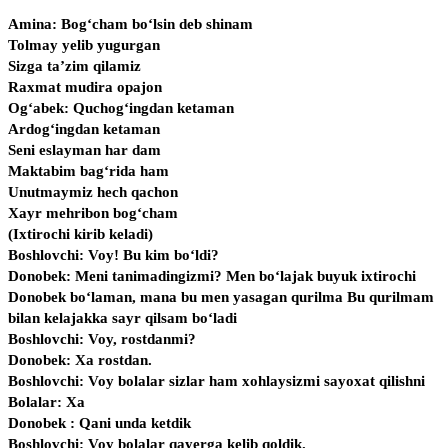
Amina: Bog‘cham bo‘lsin deb shinam
Tolmay yelib yugurgan
Sizga ta’zim qilamiz
Raxmat mudira opajon
Og‘abek: Quchog‘ingdan ketaman
Ardog‘ingdan ketaman
Seni eslayman har dam
Maktabim bag‘rida ham
Unutmaymiz hech qachon
Xayr mehribon bog‘cham
(Ixtirochi kirib keladi)
Boshlovchi: Voy! Bu kim bo‘ldi?
Donobek: Meni tanimadingizmi? Men bo‘lajak buyuk ixtirochi
Donobek bo‘laman, mana bu men yasagan qurilma Bu qurilmam
bilan kelajakka sayr qilsam bo‘ladi
Boshlovchi: Voy, rostdanmi?
Donobek: Xa rostdan.
Boshlovchi: Voy bolalar sizlar ham xohlaysizmi sayoxat qilishni
Bolalar: Xa
Donobek : Qani unda ketdik
Boshlovchi: Voy bolalar qayerga kelib qoldik.