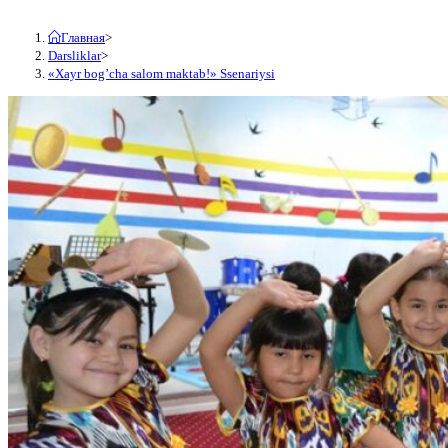
Главная
>
Darsliklar
>
«Xayr bog’cha salom maktab!» Ssenariysi