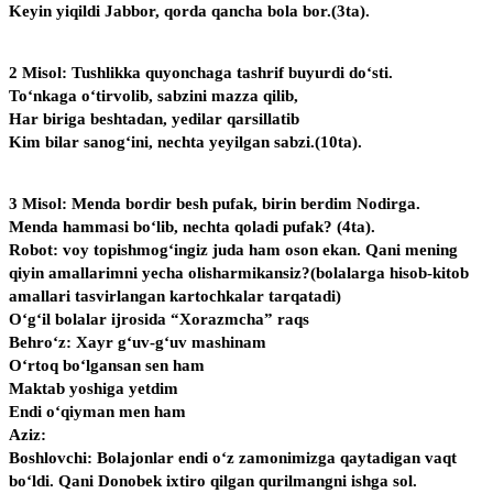
Keyin yiqildi Jabbor, qorda qancha bola bor.(3ta).
2 Misol: Tushlikka quyonchaga tashrif buyurdi do‘sti.
To‘nkaga o‘tirvolib, sabzini mazza qilib,
Har biriga beshtadan, yedilar qarsillatib
Kim bilar sanog‘ini, nechta yeyilgan sabzi.(10ta).
3 Misol: Menda bordir besh pufak, birin berdim Nodirga.
Menda hammasi bo‘lib, nechta qoladi pufak? (4ta).
Robot: voy topishmog‘ingiz juda ham oson ekan. Qani mening
qiyin amallarimni yecha olisharmikansiz?(bolalarga hisob-kitob
amallari tasvirlangan kartochkalar tarqatadi)
O‘g‘il bolalar ijrosida “Xorazmcha” raqs
Behro‘z: Xayr g‘uv-g‘uv mashinam
O‘rtoq bo‘lgansan sen ham
Maktab yoshiga yetdim
Endi o‘qiyman men ham
Aziz:
Boshlovchi: Bolajonlar endi o‘z zamonimizga qaytadigan vaqt
bo‘ldi. Qani Donobek ixtiro qilgan qurilmangni ishga sol.