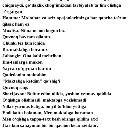
chiqmaydi, go‘daklik chog‘imizdan tarbiyalab ta’lim olishga
o‘rgatgan
Hamma: Mo‘tabar va aziz opajonlarimizga har qancha ta’zim
qilsak ham oz
Muxlisa: Nima uchun bugun biz
Quvnoq bayram qilamiz
Chunki tez kun ichida
Biz maktabga boramiz
Jahongir: Ona kabi mehribon
Ilm-fanlarga makon
Yayrab o‘qiyman har on
Qadrdonim maktabim
“Maktabga ketdim” qo‘shig‘i
Quvnoq raqs
Shoxijaxon: Bultur edim oltida, yoshim yetmay qoldida
O‘qishga olishmadi, maktabga yozishmadi
Yillar yurmas ketiga. bu yil to‘ldim yettiga
Endi katta bolaman, Men maktabga boraman
Men o‘qishga tappa-taxt besh olishga qildim axd
Har kun sanayman bir-bir qachon kelar sentabr.