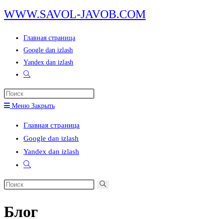
Перейти
WWW.SAVOL-JAVOB.COM
к
содержимому
Главная страница
Google dan izlash
Yandex dan izlash
Переключить
поиск
Нажмите
по
клавишу
Меню
Закрыть
веб-
Escape,
сайту
Главная страница
чтобы
Google dan izlash
закрыть
Yandex dan izlash
панель
Переключить
поиска.
поиск
Поиск
по
на
веб-
Блог
сайте
сайту