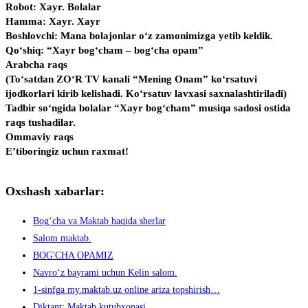
Robot: Xayr. Bolalar
Hamma: Xayr. Xayr
Boshlovchi: Mana bolajonlar o‘z zamonimizga yetib keldik.
Qo‘shiq: “Xayr bog‘cham – bog‘cha opam”
Arabcha raqs
(To‘satdan ZO‘R TV kanali “Mening Onam” ko‘rsatuvi
ijodkorlari kirib kelishadi. Ko‘rsatuv lavxasi saxnalashtiriladi)
Tadbir so‘ngida bolalar “Xayr bog‘cham” musiqa sadosi ostida
raqs tushadilar.
Ommaviy raqs
E’tiboringiz uchun raxmat!
Oxshash xabarlar:
Bog‘cha va Maktab haqida sherlar
Salom maktab.
BOG'CHA OPAMIZ
Navro‘z bayrami uchun Kelin salom.
1-sinfga my.maktab.uz online ariza topshirish…
Diktant: Maktab kutubxonasi