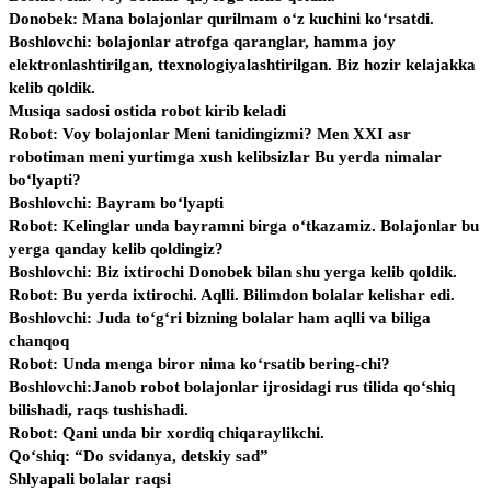
Donobek: Mana bolajonlar qurilmam o‘z kuchini ko‘rsatdi.
Boshlovchi: bolajonlar atrofga qaranglar, hamma joy
elektronlashtirilgan, ttexnologiyalashtirilgan. Biz hozir kelajakka
kelib qoldik.
Musiqa sadosi ostida robot kirib keladi
Robot: Voy bolajonlar Meni tanidingizmi? Men XXI asr
robotiman meni yurtimga xush kelibsizlar Bu yerda nimalar
bo‘lyapti?
Boshlovchi: Bayram bo‘lyapti
Robot: Kelinglar unda bayramni birga o‘tkazamiz. Bolajonlar bu
yerga qanday kelib qoldingiz?
Boshlovchi: Biz ixtirochi Donobek bilan shu yerga kelib qoldik.
Robot: Bu yerda ixtirochi. Aqlli. Bilimdon bolalar kelishar edi.
Boshlovchi: Juda to‘g‘ri bizning bolalar ham aqlli va biliga
chanqoq
Robot: Unda menga biror nima ko‘rsatib bering-chi?
Boshlovchi:Janob robot bolajonlar ijrosidagi rus tilida qo‘shiq
bilishadi, raqs tushishadi.
Robot: Qani unda bir xordiq chiqaraylikchi.
Qo‘shiq: “Do svidanya, detskiy sad”
Shlyapali bolalar raqsi