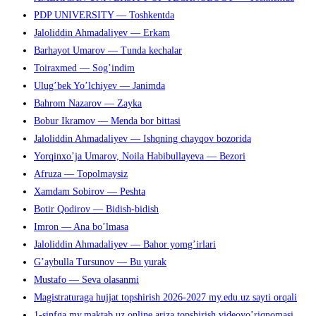
PDP UNIVERSITY — Toshkentda
поиска.
Jaloliddin Ahmadaliyev — Erkam
Barhayot Umarov — Tunda kechalar
Toiraxmed — Sog’indim
Ulug’bek Yo’lchiyev — Janimda
Bahrom Nazarov — Zayka
Bobur Ikramov — Menda bor bittasi
Jaloliddin Ahmadaliyev — Ishqning chayqov bozorida
Yorqinxo’ja Umarov, Noila Habibullayeva — Bezori
Afruza — Topolmaysiz
Xamdam Sobirov — Peshta
Botir Qodirov — Bidish-bidish
Imron — Ana bo’lmasa
Jaloliddin Ahmadaliyev — Bahor yomg’irlari
G’aybulla Tursunov — Bu yurak
Mustafo — Seva olasanmi
Magistraturaga hujjat topshirish 2026-2027 my.edu.uz sayti orqali
1-sinfga my.maktab.uz online ariza topshirish videoyo’riqnomasi