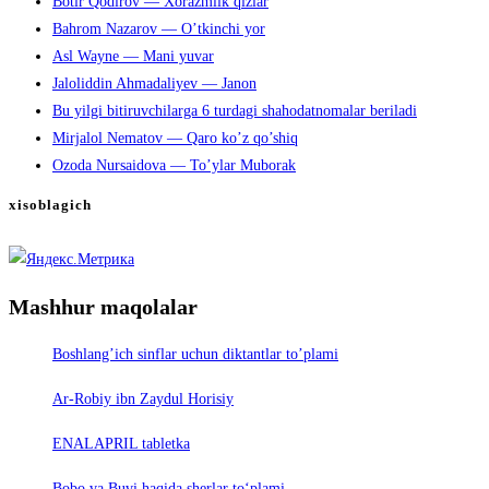
Botir Qodirov — Xorazmlik qizlar
Bahrom Nazarov — O’tkinchi yor
Asl Wayne — Mani yuvar
Jaloliddin Ahmadaliyev — Janon
Bu yilgi bitiruvchilarga 6 turdagi shahodatnomalar beriladi
Mirjalol Nematov — Qaro ko’z qo’shiq
Ozoda Nursaidova — To’ylar Muborak
xisoblagich
Mashhur maqolalar
Boshlang’ich sinflar uchun diktantlar to’plami
Ar-Robiy ibn Zaydul Horisiy
ENALAPRIL tabletka
Bobo va Buvi haqida sherlar to‘plami