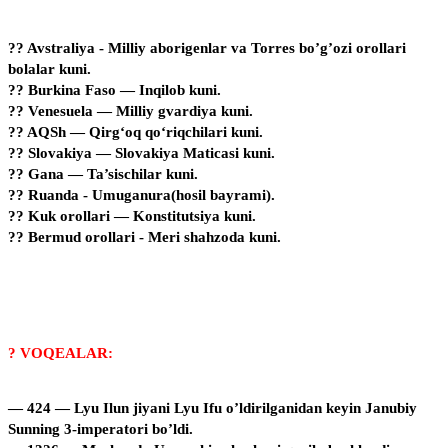
?? Avstraliya ‐ Milliy aborigenlar va Torres bo’g’ozi orollari
bolalar kuni.
?? Burkina Faso — Inqilob kuni.
?? Venesuela — Milliy gvardiya kuni.
?? AQSh — Qirgʻoq qoʻriqchilari kuni.
?? Slovakiya — Slovakiya Maticasi kuni.
?? Gana — Ta’sischilar kuni.
?? Ruanda ‐ Umuganura(hosil bayrami).
?? Kuk orollari — Konstitutsiya kuni.
?? Bermud orollari ‐ Meri shahzoda kuni.
? VOQEALAR:
— 424 — Lyu Ilun jiyani Lyu Ifu o’ldirilganidan keyin Janubiy
Sunning 3-imperatori bo’ldi.