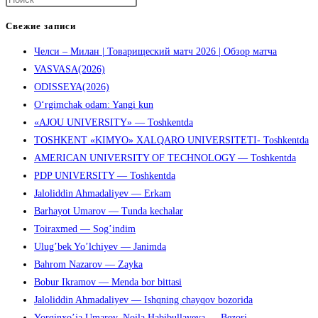
клавишу
Свежие записи
Escape,
Челси – Милан | Товарищеский матч 2026 | Обзор матча
чтобы
VASVASA(2026)
закрыть
ODISSEYA(2026)
панель
O‘rgimchak odam: Yangi kun
поиска.
«AJOU UNIVERSITY» — Toshkentda
TOSHKENT «KIMYO» XALQARO UNIVERSITETI- Toshkentda
AMERICAN UNIVERSITY OF TECHNOLOGY — Toshkentda
PDP UNIVERSITY — Toshkentda
Jaloliddin Ahmadaliyev — Erkam
Barhayot Umarov — Tunda kechalar
Toiraxmed — Sog’indim
Ulug’bek Yo’lchiyev — Janimda
Bahrom Nazarov — Zayka
Bobur Ikramov — Menda bor bittasi
Jaloliddin Ahmadaliyev — Ishqning chayqov bozorida
Yorqinxo’ja Umarov, Noila Habibullayeva — Bezori