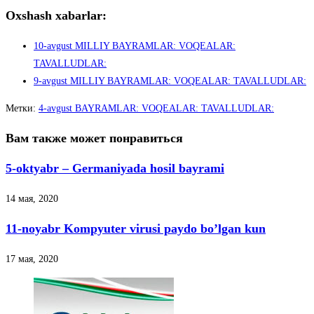
Oxshash xabarlar:
10-avgust MILLIY BAYRAMLAR: VOQEALAR:
TAVALLUDLAR:
9-avgust MILLIY BAYRAMLAR: VOQEALAR: TAVALLUDLAR:
Метки
:
4-avgust BAYRAMLAR: VOQEALAR: TAVALLUDLAR:
Вам также может понравиться
5-oktyabr – Germaniyada hosil bayrami
14 мая, 2020
11-noyabr Kompyuter virusi paydo bo’lgan kun
17 мая, 2020