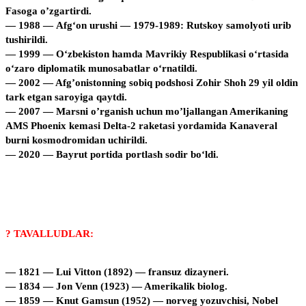
Fasoga o’zgartirdi.
— 1988 — Afgʻon urushi — 1979-1989: Rutskoy samolyoti urib
tushirildi.
— 1999 — O‘zbekiston hamda Mavrikiy Respublikasi o‘rtasida
o‘zaro diplomatik munosabatlar o‘rnatildi.
— 2002 — Afg’onistonning sobiq podshosi Zohir Shoh 29 yil oldin
tark etgan saroyiga qaytdi.
— 2007 — Marsni o’rganish uchun mo’ljallangan Amerikaning
AMS Phoenix kemasi Delta-2 raketasi yordamida Kanaveral
burni kosmodromidan uchirildi.
— 2020 — Bayrut portida portlash sodir bo‘ldi.
? TAVALLUDLAR:
— 1821 — Lui Vitton (1892) — fransuz dizayneri.
— 1834 — Jon Venn (1923) — Amerikalik biolog.
— 1859 — Knut Gamsun (1952) — norveg yozuvchisi, Nobel