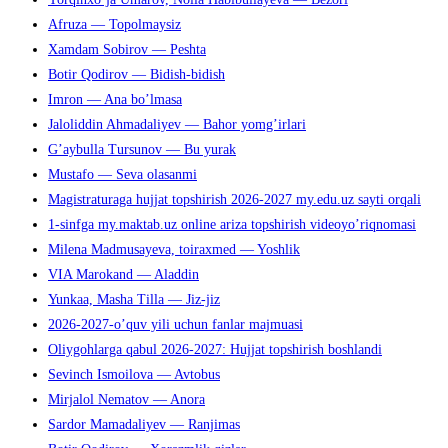
Afruza — Topolmaysiz
Xamdam Sobirov — Peshta
Botir Qodirov — Bidish-bidish
Imron — Ana bo’lmasa
Jaloliddin Ahmadaliyev — Bahor yomg’irlari
G’aybulla Tursunov — Bu yurak
Mustafo — Seva olasanmi
Magistraturaga hujjat topshirish 2026-2027 my.edu.uz sayti orqali
1-sinfga my.maktab.uz online ariza topshirish videoyo’riqnomasi
Milena Madmusayeva, toiraxmed — Yoshlik
VIA Marokand — Aladdin
Yunkaa, Masha Tilla — Jiz-jiz
2026-2027-o’quv yili uchun fanlar majmuasi
Oliygohlarga qabul 2026-2027: Hujjat topshirish boshlandi
Sevinch Ismoilova — Avtobus
Mirjalol Nematov — Anora
Sardor Mamadaliyev — Ranjimas