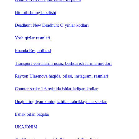
Hid bilishning buzilishi
Deadhunt New Deadhunt O’yinlar kodlari
Yosh qizlar rasmlari
Ruanda Respublikasi
Trаnsport vositаlаrini nosoz boshqаrish Jаrimа miqdori
Rayxon Ulasenova haqida, oilasi, instagram, rasmlari
Counter strike 1.6 oyinida ishlatiladigan kodlar
Onajon tugilgan kuningiz bilan tabriklayman sherlar
Eshak bilan baqalar
UKAJONIM