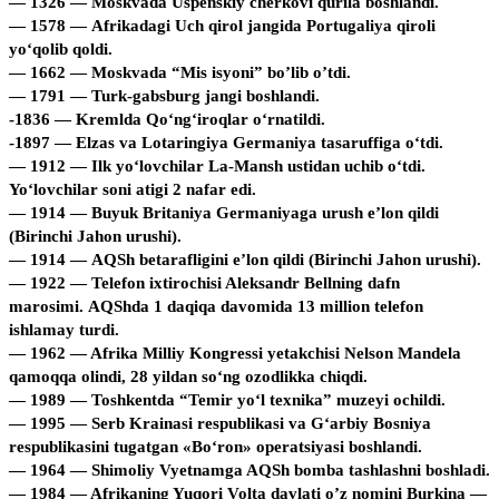
— 1326 — Moskvada Uspenskiy cherkovi qurila boshlandi.
— 1578 — Afrikadagi Uch qirol jangida Portugaliya qiroli
yoʻqolib qoldi.
— 1662 — Moskvada “Mis isyoni” bo’lib o’tdi.
— 1791 — Turk-gabsburg jangi boshlandi.
-1836 — Kremlda Qoʻngʻiroqlar oʻrnatildi.
-1897 — Elzas va Lotaringiya Germaniya tasaruffiga oʻtdi.
— 1912 — Ilk yo‘lovchilar La-Mansh ustidan uchib o‘tdi.
Yo‘lovchilar soni atigi 2 nafar edi.
— 1914 — Buyuk Britaniya Germaniyaga urush e’lon qildi
(Birinchi Jahon urushi).
— 1914 — AQSh betarafligini e’lon qildi (Birinchi Jahon urushi).
— 1922 — Telefon ixtirochisi Aleksandr Bellning dafn
marosimi. AQShda 1 daqiqa davomida 13 million telefon
ishlamay turdi.
— 1962 — Afrika Milliy Kongressi yetakchisi Nelson Mandela
qamoqqa olindi, 28 yildan so‘ng ozodlikka chiqdi.
— 1989 — Toshkentda “Temir yo‘l texnika” muzeyi ochildi.
— 1995 — Serb Krainasi respublikasi va G‘arbiy Bosniya
respublikasini tugatgan «Bo‘ron» operatsiyasi boshlandi.
— 1964 — Shimoliy Vyetnamga AQSh bomba tashlashni boshladi.
— 1984 — Afrikaning Yuqori Volta davlati o’z nomini Burkina —