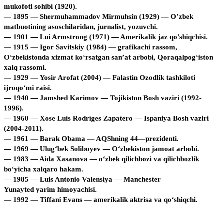
mukofoti sohibi (1920).
— 1895 — Shermuhammadov Mirmuhsin (1929) — O’zbek
matbuotining asoschilaridan, jurnalist, yozuvchi.
— 1901 — Lui Armstrong (1971) — Amerikalik jaz qo’shiqchisi.
— 1915 — Igor Savitskiy (1984) — grafikachi rassom,
O‘zbekistonda xizmat ko‘rsatgan san’at arbobi, Qoraqalpog‘iston
xalq rassomi.
— 1929 — Yosir Arofat (2004) — Falastin Ozodlik tashkiloti
ijroqo‘mi raisi.
— 1940 — Jamshed Karimov — Tojikiston Bosh vaziri (1992-
1996).
— 1960 — Xose Luis Rodríges Zapatero — Ispaniya Bosh vaziri
(2004-2011).
— 1961 — Barak Obama — AQShning 44—prezidenti.
— 1969 — Ulugʻbek Soliboyev — Oʻzbekiston jamoat arbobi.
— 1983 — Aida Xasanova — o‘zbek qilichbozi va qilichbozlik
bo‘yicha xalqaro hakam.
— 1985 — Luis Antonio Valensiya — Manchester
Yunayted yarim himoyachisi.
— 1992 — Tiffani Evans — amerikalik aktrisa va qo‘shiqchi.