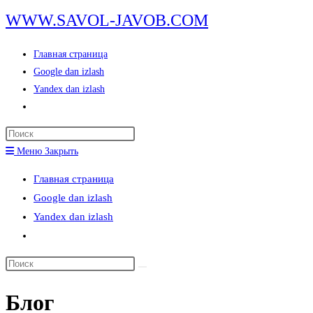
Перейти
WWW.SAVOL-JAVOB.COM
к
содержимому
Главная страница
Google dan izlash
Yandex dan izlash
Переключить
поиск
Нажмите
по
клавишу
Меню
Закрыть
веб-
Escape,
сайту
Главная страница
чтобы
Google dan izlash
закрыть
Yandex dan izlash
панель
Переключить
поиска.
поиск
Поиск
по
на
веб-
Блог
сайте
сайту