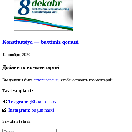
Konstitutsiya — baxtimiz qomusi
12 ноября, 2020
Добавить комментарий
Вы должны быть
авторизованы
, чтобы оставить комментарий.
Tavsiya qilamiz
📢
Telegram:
@bugun_narxi
📸
Instagram:
bugun.narxi
Saytdan izlash
Нажмите