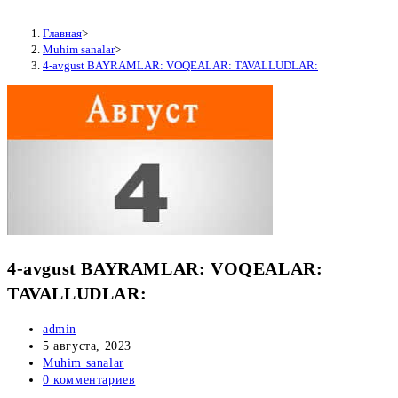
Главная
>
Muhim sanalar
>
4-avgust BAYRAMLAR: VOQEALAR: TAVALLUDLAR:
4-avgust BAYRAMLAR: VOQEALAR:
TAVALLUDLAR:
Автор
admin
записи:
Запись
5 августа, 2023
опубликована:
Рубрика
Muhim sanalar
записи:
Комментарии
0 комментариев
к