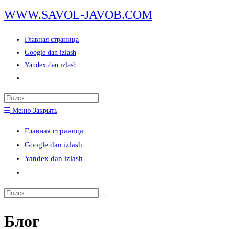
Перейти
WWW.SAVOL-JAVOB.COM
к
содержимому
Главная страница
Google dan izlash
Yandex dan izlash
Переключить
поиск
Нажмите
по
клавишу
Меню
Закрыть
веб-
Escape,
сайту
Главная страница
чтобы
Google dan izlash
закрыть
Yandex dan izlash
панель
Переключить
поиска.
поиск
Поиск
по
на
веб-
Блог
сайте
сайту