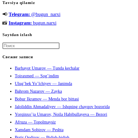
Tavsiya qilamiz
📢
Telegram:
@bugun_narxi
📸
Instagram:
bugun.narxi
Saytdan izlash
Нажмите
клавишу
Свежие записи
Escape,
Barhayot Umarov — Tunda kechalar
чтобы
Toiraxmed — Sog’indim
закрыть
Ulug’bek Yo’lchiyev — Janimda
панель
Bahrom Nazarov — Zayka
поиска.
Bobur Ikramov — Menda bor bittasi
Jaloliddin Ahmadaliyev — Ishqning chayqov bozorida
Yorqinxo’ja Umarov, Noila Habibullayeva — Bezori
Afruza — Topolmaysiz
Xamdam Sobirov — Peshta
Botir Qodirov — Bidish-bidish