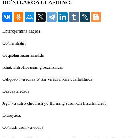
DO`STLARGA ULASHING:
записи:
Enterojermina haqida
Qo’llanilishi?
Ovqatdan zaxarlanishda
Ichak milroflorasining buzilishida.
Oshqozon va ichak o’tkir va surunkali buzilishlarda.
Dezbakteriozda
Jigar va safro chiqarish yo’llarining surunkali kasalliklarida.
Diareyada.
Qo’llash usuli va doza?