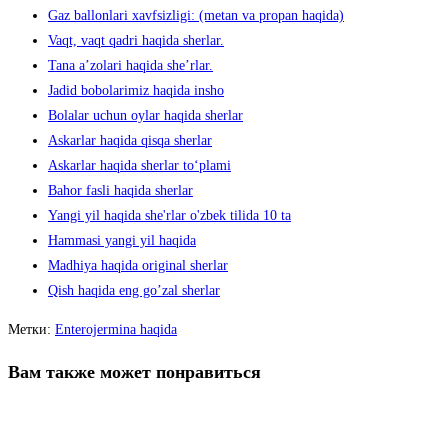
Gaz ballonlari xavfsizligi: (metan va propan haqida)
Vaqt, vaqt qadri haqida sherlar.
Tana aʼzolari haqida sheʼrlar.
Jadid bobolarimiz haqida insho
Bolalar uchun oylar haqida sherlar
Askarlar haqida qisqa sherlar
Askarlar haqida sherlar to‘plami
Bahor fasli haqida sherlar
Yangi yil haqida she'rlar o'zbek tilida 10 ta
Hammasi yangi yil haqida
Madhiya haqida original sherlar
Qish haqida eng go’zal sherlar
Метки
:
Enterojermina haqida
Вам также может понравиться