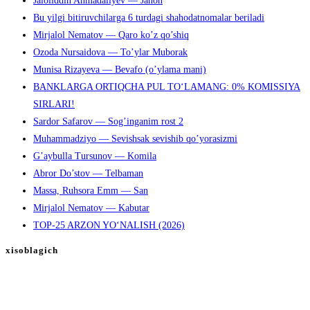
Jaloliddin Ahmadaliyev — Janon
Bu yilgi bitiruvchilarga 6 turdagi shahodatnomalar beriladi
Mirjalol Nematov — Qaro ko’z qo’shiq
Ozoda Nursaidova — To’ylar Muborak
Munisa Rizayeva — Bevafo (o’ylama mani)
BANKLARGA ORTIQCHA PUL TO‘LAMANG: 0% KOMISSIYA
SIRLARI!
Sardor Safarov — Sog’inganim rost 2
Muhammadziyo — Sevishsak sevishib qo’yorasizmi
G’aybulla Tursunov — Komila
Abror Do’stov — Telbaman
Massa, Ruhsora Emm — San
Mirjalol Nematov — Kabutar
TOP-25 ARZON YO‘NALISH (2026)
xisoblagich