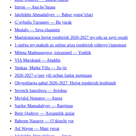
Imron — Ana bo’lmasa
Jaloliddin Ahmadaliyev — Bahor yomg’irlari
G’aybulla Tursunov — Bu yurak
Mustafo — Seva olasanmi
Magistraturaga hujjat topshirish 2026-2027 my.edu.uz sayti orqali
1-sinfga my.maktab.uz online ariza topshirish videoyo’riqnomasi
Milena Madmusayeva, toiraxmed — Yoshlik
VIA Marokand — Aladdin
Yunkaa, Masha Tilla — Jiz-jiz
2026-2027-o’quv yili uchun fanlar majmuasi
Oliygohlarga qabul 2026-2027: Hujjat topshirish boshlandi
Sevinch Ismoilova — Avtobus
Mirjalol Nematov — Anora
Sardor Mamadaliyev — Ranjimas
Botir Qodirov — Xorazmlik qizlar
Bahrom Nazarov — O’tkinchi yor
Asl Wayne — Mani yuvar