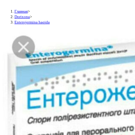
Главная
>
Dorixona
>
Enterojermina haqida