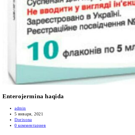
Enterojermina haqida
Автор
admin
записи:
Запись
5 января, 2021
опубликована:
Рубрика
Dorixona
записи:
Комментарии
0 комментариев
к