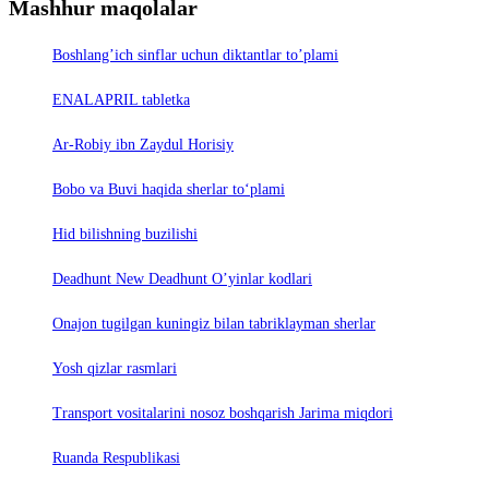
Mashhur maqolalar
Boshlang’ich sinflar uchun diktantlar to’plami
ENALAPRIL tabletka
Ar-Robiy ibn Zaydul Horisiy
Bobo va Buvi haqida sherlar to‘plami
Hid bilishning buzilishi
Deadhunt New Deadhunt O’yinlar kodlari
Onajon tugilgan kuningiz bilan tabriklayman sherlar
Yosh qizlar rasmlari
Trаnsport vositаlаrini nosoz boshqаrish Jаrimа miqdori
Ruanda Respublikasi