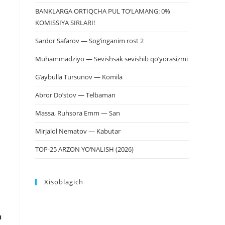
BANKLARGA ORTIQCHA PUL TO‘LAMANG: 0%
KOMISSIYA SIRLARI!
Sardor Safarov — Sog’inganim rost 2
Muhammadziyo — Sevishsak sevishib qo’yorasizmi
G’aybulla Tursunov — Komila
Abror Do’stov — Telbaman
Massa, Ruhsora Emm — San
Mirjalol Nematov — Kabutar
TOP-25 ARZON YO‘NALISH (2026)
Xisoblagich
ɑ