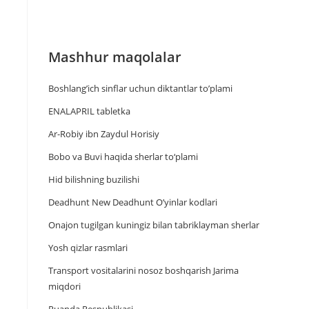
Mashhur maqolalar
Boshlang’ich sinflar uchun diktantlar to’plami
ENALAPRIL tabletka
Ar-Robiy ibn Zaydul Horisiy
Bobo va Buvi haqida sherlar to‘plami
Hid bilishning buzilishi
Deadhunt New Deadhunt O’yinlar kodlari
Onajon tugilgan kuningiz bilan tabriklayman sherlar
Yosh qizlar rasmlari
Trаnsport vositаlаrini nosoz boshqаrish Jаrimа
miqdori