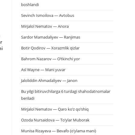
boshlandi
Sevinch Ismoilova — Avtobus
Mirjalol Nematov — Anora
ɑ
Sardor Mamadaliyev — Ranjimas
r
ni
Botir Qodirov — Xorazmlik qizlar
Bahrom Nazarov — O’tkinchi yor
Asl Wayne — Mani yuvar
Jaloliddin Ahmadaliyev — Janon
Bu yilgi bitiruvchilarga 6 turdagi shahodatnomalar
beriladi
Mirjalol Nematov — Qaro ko’z qo’shiq
Ozoda Nursaidova — To’ylar Muborak
Munisa Rizayeva — Bevafo (o’ylama mani)