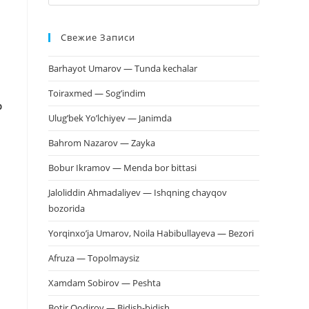
клавишу
Escape,
Свежие Записи
чтобы
закрыть
Barhayot Umarov — Tunda kechalar
панель
поиска.
Toiraxmed — Sog’indim
b
Ulug’bek Yo’lchiyev — Janimda
Bahrom Nazarov — Zayka
Bobur Ikramov — Menda bor bittasi
Jaloliddin Ahmadaliyev — Ishqning chayqov
bozorida
Yorqinxo’ja Umarov, Noila Habibullayeva — Bezori
Afruza — Topolmaysiz
Xamdam Sobirov — Peshta
Botir Qodirov — Bidish-bidish