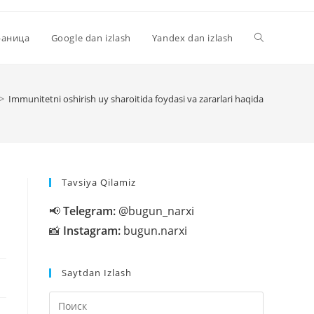
Переключи
раница
Google dan izlash
Yandex dan izlash
поиск
>
Immunitetni oshirish uy sharoitida foydasi va zararlari haqida
по
Tavsiya Qilamiz
веб-
📢
Telegram:
@bugun_narxi
📸
Instagram:
bugun.narxi
сайту
Saytdan Izlash
Нажмите