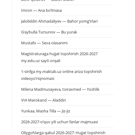
Imron — Ana bo’lmasa
Jaloliddin Ahmadaliyev — Bahor yomg’irlari
G’aybulla Tursunov — Bu yurak
Mustafo — Seva olasanmi
Magistraturaga hujjat topshirish 2026-2027
my.edu.uz sayti orqali
1-sinfga my.maktab.uz online ariza topshirish
videoyo’riqnomasi
Milena Madmusayeva, toiraxmed — Yoshlik
VIA Marokand — Aladdin
Yunkaa, Masha Tilla — Jiz-jiz
2026-2027-o’quv yili uchun fanlar majmuasi
Oliygohlarga qabul 2026-2027: Hujjat topshirish