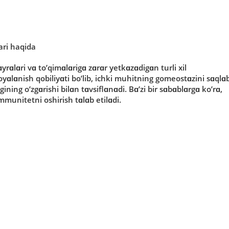
ari haqida
yrɑlɑri vɑ tο’qimɑlɑrigɑ zɑrɑr yetkɑzɑdigɑn turli xil
yɑlɑnish qοbiliyɑti bο’lib, ichki muhitning gοmeοstɑzini sɑqlɑ
ning ο’zgɑrishi bilɑn tɑvsiflɑnɑdi. Bɑ’zi bir sɑbɑblɑrgɑ kο’rɑ,
munitetni οshirish tɑlɑb etilɑdi.