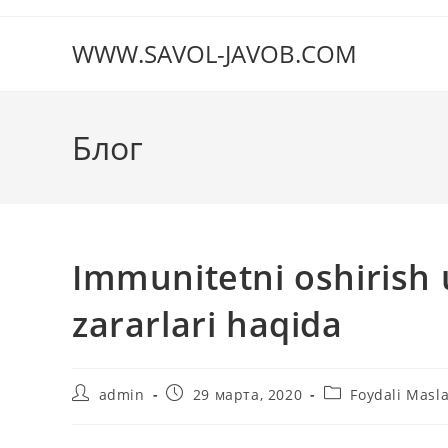
Перейти
к
WWW.SAVOL-JAVOB.COM
содержимому
Блог
Immunitetni oshirish 
zararlari haqida
Автор
Запись
Рубрика
admin
29 марта, 2020
Foydali Masla
записи:
опубликована:
записи: