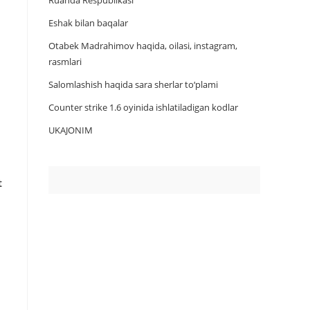
Ruanda Respublikasi
Eshak bilan baqalar
Otabek Madrahimov haqida, oilasi, instagram,
rasmlari
Salomlashish haqida sara sherlar to‘plami
Counter strike 1.6 oyinida ishlatiladigan kodlar
UKAJONIM
t