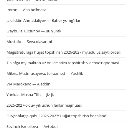
Imron — Ana bo’lmasa
Jaloliddin Ahmadaliyev — Bahor yomg’irlari
G’aybulla Tursunov — Bu yurak
Mustafo — Seva olasanmi
Magistraturaga hujjat topshirish 2026-2027 my.edu.uz sayti orqali
1-sinfga my.maktab.uz online ariza topshirish videoyo’riqnomasi
Milena Madmusayeva, toiraxmed — Yoshlik
VIA Marokand — Aladdin
Yunkaa, Masha Tilla — Jiz-jiz
2026-2027-o’quv yili uchun fanlar majmuasi
Oliygohlarga qabul 2026-2027: Hujjat topshirish boshlandi
Sevinch Ismoilova — Avtobus