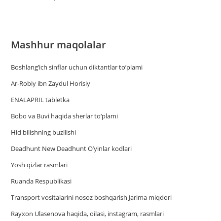
Mashhur maqolalar
Boshlang’ich sinflar uchun diktantlar to’plami
Ar-Robiy ibn Zaydul Horisiy
ENALAPRIL tabletka
Bobo va Buvi haqida sherlar to‘plami
Hid bilishning buzilishi
Deadhunt New Deadhunt O’yinlar kodlari
Yosh qizlar rasmlari
Ruanda Respublikasi
Trаnsport vositаlаrini nosoz boshqаrish Jаrimа miqdori
Rayxon Ulasenova haqida, oilasi, instagram, rasmlari