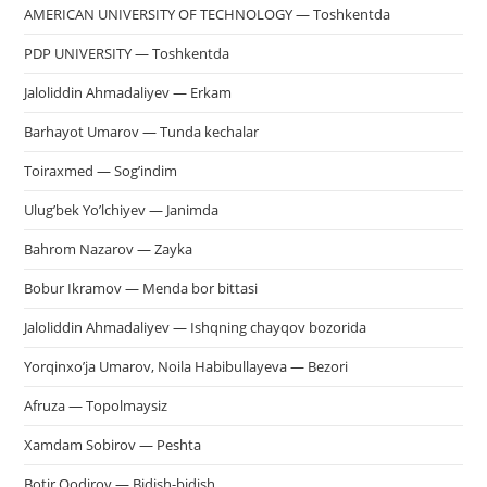
AMERICAN UNIVERSITY OF TECHNOLOGY — Toshkentda
PDP UNIVERSITY — Toshkentda
Jaloliddin Ahmadaliyev — Erkam
Barhayot Umarov — Tunda kechalar
Toiraxmed — Sog’indim
Ulug’bek Yo’lchiyev — Janimda
Bahrom Nazarov — Zayka
Bobur Ikramov — Menda bor bittasi
Jaloliddin Ahmadaliyev — Ishqning chayqov bozorida
Yorqinxo’ja Umarov, Noila Habibullayeva — Bezori
Afruza — Topolmaysiz
Xamdam Sobirov — Peshta
Botir Qodirov — Bidish-bidish