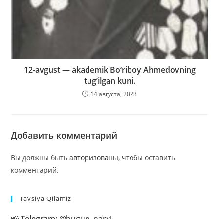
12-avgust — akademik Bo‘riboy Ahmedovning
tug’ilgan kuni.
14 августа, 2023
Добавить комментарий
Вы должны быть
авторизованы
, чтобы оставить
комментарий.
Tavsiya Qilamiz
📢
Telegram:
@bugun_narxi