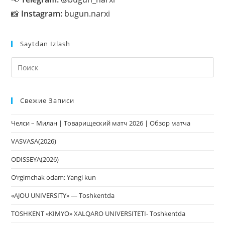
📸
Instagram:
bugun.narxi
Saytdan Izlash
На
кл
Esc
Свежие Записи
чт
за
Челси – Милан | Товарищеский матч 2026 | Обзор матча
па
пои
VASVASA(2026)
ODISSEYA(2026)
O‘rgimchak odam: Yangi kun
«AJOU UNIVERSITY» — Toshkentda
TOSHKENT «KIMYO» XALQARO UNIVERSITETI- Toshkentda