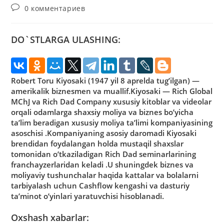
записи:
опубликована:
записи:
Комментарии
0 комментариев
к
записи:
DO`STLARGA ULASHING:
Robert Toru Kiyosaki (1947 yil 8 aprelda tug’ilgan) —
amerikalik biznesmen va muallif.Kiyosaki — Rich Global
MChJ va Rich Dad Company xususiy kitoblar va videolar
orqali odamlarga shaxsiy moliya va biznes bo’yicha
ta’lim beradigan xususiy moliya ta’limi kompaniyasining
asoschisi .Kompaniyaning asosiy daromadi Kiyosaki
brendidan foydalangan holda mustaqil shaxslar
tomonidan o’tkaziladigan Rich Dad seminarlarining
franchayzerlaridan keladi .U shuningdek biznes va
moliyaviy tushunchalar haqida kattalar va bolalarni
tarbiyalash uchun Cashflow kengashi va dasturiy
ta’minot o’yinlari yaratuvchisi hisoblanadi.
Oxshash xabarlar: