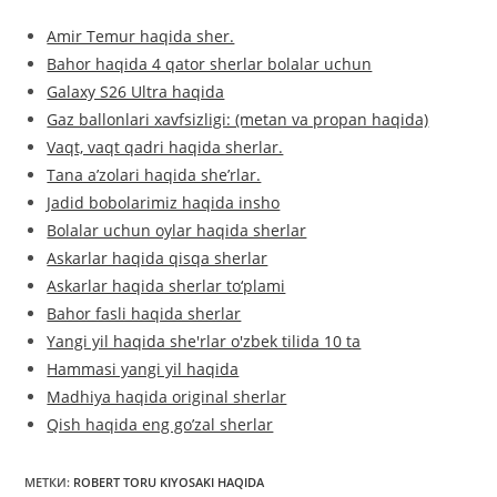
Amir Temur haqida sher.
Bahor haqida 4 qator sherlar bolalar uchun
Galaxy S26 Ultra haqida
Gaz ballonlari xavfsizligi: (metan va propan haqida)
Vaqt, vaqt qadri haqida sherlar.
Tana aʼzolari haqida sheʼrlar.
Jadid bobolarimiz haqida insho
Bolalar uchun oylar haqida sherlar
Askarlar haqida qisqa sherlar
Askarlar haqida sherlar to‘plami
Bahor fasli haqida sherlar
Yangi yil haqida she'rlar o'zbek tilida 10 ta
Hammasi yangi yil haqida
Madhiya haqida original sherlar
Qish haqida eng go’zal sherlar
МЕТКИ
:
ROBERT TORU KIYOSAKI HAQIDA