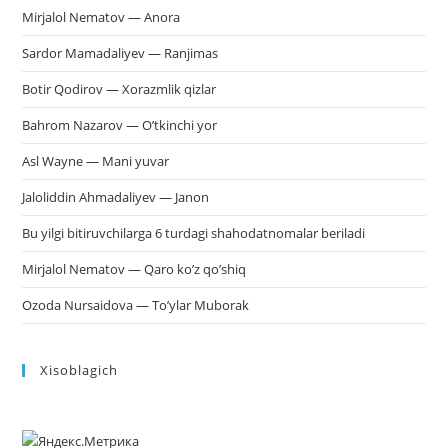
Mirjalol Nematov — Anora
Sardor Mamadaliyev — Ranjimas
Botir Qodirov — Xorazmlik qizlar
Bahrom Nazarov — O’tkinchi yor
Asl Wayne — Mani yuvar
Jaloliddin Ahmadaliyev — Janon
Bu yilgi bitiruvchilarga 6 turdagi shahodatnomalar beriladi
Mirjalol Nematov — Qaro ko’z qo’shiq
Ozoda Nursaidova — To’ylar Muborak
Xisoblagich