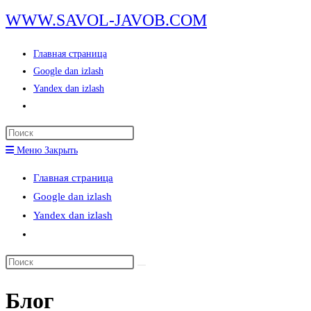
Перейти
WWW.SAVOL-JAVOB.COM
к
содержимому
Главная страница
Google dan izlash
Yandex dan izlash
Переключить
поиск
Нажмите
по
клавишу
Меню
Закрыть
веб-
Escape,
сайту
Главная страница
чтобы
Google dan izlash
закрыть
Yandex dan izlash
панель
Переключить
поиска.
поиск
Поиск
по
на
веб-
Блог
сайте
сайту