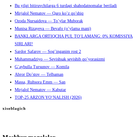
Bu yilgi bitiruvchilarga 6 turdagi shahodatnomalar beriladi
Mirjalol Nematov — Qaro ko’z qo’shiq
Ozoda Nursaidova — To’ylar Muborak
Munisa Rizayeva — Bevafo (o’ylama mani)
BANKLARGA ORTIQCHA PUL TO‘LAMANG: 0% KOMISSIYA
SIRLARI!
Sardor Safarov — Sog’inganim rost 2
Muhammadziyo — Sevishsak sevishib qo’yorasizmi
G’aybulla Tursunov — Komila
Abror Do’stov — Telbaman
Massa, Ruhsora Emm — San
Mirjalol Nematov — Kabutar
TOP-25 ARZON YO‘NALISH (2026)
xisoblagich
Mashhur maqolalar