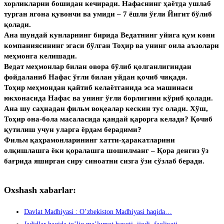
хорликларни бошидан кечиради. Нафаснинг ҳаётда ушлаб
турган ягона қувончи ва умиди – 7 ёшли ўғли Йигит бўлиб
қолади.
Ана шундай кунларнинг бирида Ведатнинг уйига қум кони
компаниясининг эгаси бўлган Тоҳир ва унинг оила аъзолари
меҳмонга келишади.
Ведат меҳмонлар билан овора бўлиб қолганлигиндан
фойдаланиб Нафас ўғли билан уйдан қочиб чиқади.
Тоҳир меҳмондан қайтиб келаётганида эса машинаси
юкхонасида Нафас ва унинг ўғли борлигини кўриб қолади.
Ана шу саҳнадан фильм воқеалар кескин тус олади. Хўш,
Тоҳир она-бола масаласида қандай қарорга келади? Қочиб
қутилиш учун уларга ёрдам берадими?
Фильм қаҳрамонларининг хатти-ҳаракатларини
олқишлашга ёки қоралашга шошилманг – Қора денгиз ўз
бағрида яширган сиру синоатни сизга ўзи сўзлаб беради.
Oxshash xabarlar:
Davlat Madhiyasi : O’zbekiston Madhiyasi haqida…