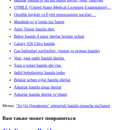
Jadidlar haqida to’liq ma’lumot hayoti, ijodi, faoliyati
USMLE (United States Medical Licensing Examination)…
Ozodlik haykali va Eyfel minorasining narxlari…
Masshtab to‘g‘risida ma‘lumot
Amir Temur haqida sher.
Bahor haqida 4 qator sherlar bolalar uchun
Galaxy S26 Ultra haqida
Gaz ballonlari xavfsizligi: (metan va propan haqida)
Vaqt, vaqt qadri haqida sherlar.
Tana aʼzolari haqida sheʼrlar.
Jadid bobolarimiz haqida insho
Bolalar uchun oylar haqida sherlar
Askarlar haqida qisqa sherlar
Askarlar haqida sherlar to‘plami
Метки
:
"So'yla Qoradengiz" teleseriali haqida qisqacha ma'lumot
Вам также может понравиться