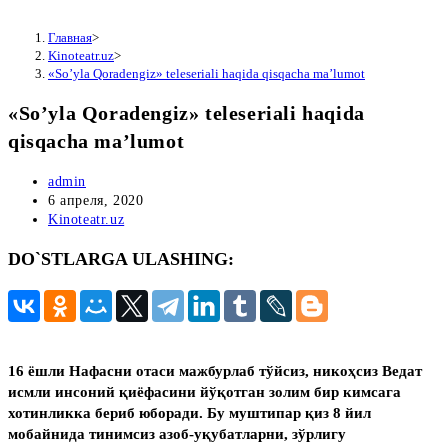
Главная
>
Kinoteatr.uz
>
«So’yla Qoradengiz» teleseriali haqida qisqacha ma’lumot
«So’yla Qoradengiz» teleseriali haqida
qisqacha ma’lumot
Автор
admin
записи:
Запись
6 апреля, 2020
опубликована:
Рубрика
Kinoteatr.uz
записи:
DO`STLARGA ULASHING:
16 ёшли Нафасни отаси мажбурлаб тўйсиз, никоҳсиз Ведат
исмли инсоний қиёфасини йўқотган золим бир кимсага
хотинликка бериб юборади. Бу муштипар қиз 8 йил
мобайнида тинимсиз азоб-уқубатларни, зўрлигу