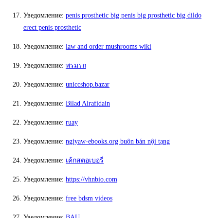
Уведомление:
penis prosthetic big penis big prosthetic big dildo
erect penis prosthetic
Уведомление:
law and order mushrooms wiki
Уведомление:
พรมรถ
Уведомление:
uniccshop.bazar
Уведомление:
Bilad Alrafidain
Уведомление:
ruay
Уведомление:
ngiyaw-ebooks.org buôn bán nội tạng
Уведомление:
เค้กสตอเบอรี่
Уведомление:
https://vhnbio.com
Уведомление:
free bdsm videos
Уведомление:
BAU