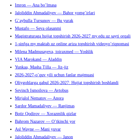
Imron — Ana bo’lmasa
Jaloliddin Ahmadaliyev — Bahor yomg’irlari
G’aybulla Tursunov — Bu yurak
Mustafo — Seva olasanmi
Magistraturaga hujjat topshirish 2026-2027 my.edu.uz sayti orqali
1-sinfga my.maktab.uz online ariza topshirish videoyo’riqnomasi
Milena Madmusayeva, toiraxmed — Yoshlik
VIA Marokand — Aladdin
Yunkaa, Masha Tilla — Jiz-jiz
2026-2027-o’quv yili uchun fanlar majmuasi
Oliygohlarga qabul 2026-2027: Hujjat topshirish boshlandi
Sevinch Ismoilova — Avtobus
Mirjalol Nematov — Anora
Sardor Mamadaliyev — Ranjimas
Botir Qodirov — Xorazmlik qizlar
Bahrom Nazarov — O’tkinchi yor
Asl Wayne — Mani yuvar
Jaloliddin Ahmadaliyev — Janon