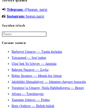
Tavsiya qilamiz
📢
Telegram:
@bugun_narxi
📸
Instagram:
bugun.narxi
Saytdan izlash
Нажмите
клавишу
Свежие записи
Escape,
Barhayot Umarov — Tunda kechalar
чтобы
Toiraxmed — Sog’indim
закрыть
Ulug’bek Yo’lchiyev — Janimda
панель
Bahrom Nazarov — Zayka
поиска.
Bobur Ikramov — Menda bor bittasi
Jaloliddin Ahmadaliyev — Ishqning chayqov bozorida
Yorqinxo’ja Umarov, Noila Habibullayeva — Bezori
Afruza — Topolmaysiz
Xamdam Sobirov — Peshta
Botir Qodirov — Bidish-bidish