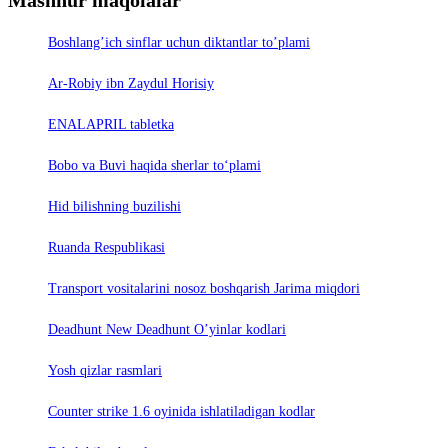
Boshlang’ich sinflar uchun diktantlar to’plami
Ar-Robiy ibn Zaydul Horisiy
ENALAPRIL tabletka
Bobo va Buvi haqida sherlar to‘plami
Hid bilishning buzilishi
Ruanda Respublikasi
Trаnsport vositаlаrini nosoz boshqаrish Jаrimа miqdori
Deadhunt New Deadhunt O’yinlar kodlari
Yosh qizlar rasmlari
Counter strike 1.6 oyinida ishlatiladigan kodlar