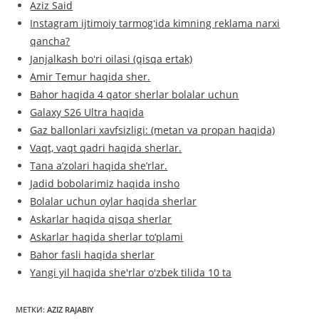
Aziz Said
Instagram ijtimoiy tarmogʻida kimning reklama narxi
qancha?
Janjalkash boʻri oilasi (qisqa ertak)
Amir Temur haqida sher.
Bahor haqida 4 qator sherlar bolalar uchun
Galaxy S26 Ultra haqida
Gaz ballonlari xavfsizligi: (metan va propan haqida)
Vaqt, vaqt qadri haqida sherlar.
Tana aʼzolari haqida sheʼrlar.
Jadid bobolarimiz haqida insho
Bolalar uchun oylar haqida sherlar
Askarlar haqida qisqa sherlar
Askarlar haqida sherlar to‘plami
Bahor fasli haqida sherlar
Yangi yil haqida she'rlar o'zbek tilida 10 ta
МЕТКИ
:
AZIZ RAJABIY