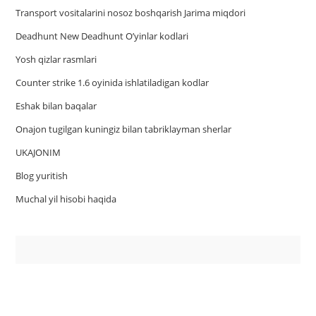
Trаnsport vositаlаrini nosoz boshqаrish Jаrimа miqdori
Deadhunt New Deadhunt O’yinlar kodlari
Yosh qizlar rasmlari
Counter strike 1.6 oyinida ishlatiladigan kodlar
Eshak bilan baqalar
Onajon tugilgan kuningiz bilan tabriklayman sherlar
UKAJONIM
Blog yuritish
Muchal yil hisobi haqida