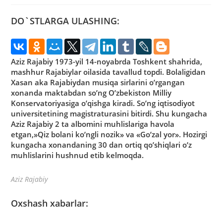
DO`STLARGA ULASHING:
Aziz Rajabiy
1973-yil 14-noyabrda Toshkent shahrida,
mashhur Rajabiylar oilasida tavallud topdi. Bolaligidan
Xasan aka Rajabiydan musiqa sirlarini o’rgangan
xonanda maktabdan so’ng O’zbekiston Milliy
Konservatoriyasiga o’qishga kiradi. So’ng iqtisodiyot
universitetining magistraturasini bitirdi. Shu kungacha
Aziz Rajabiy 2 ta albomini muhlislariga havola
etgan,»Qiz bolani ko’ngli nozik» va «Go’zal yor». Hozirgi
kungacha xonandaning 30 dan ortiq qo’shiqlari o’z
muhlislarini hushnud etib kelmoqda.
Aziz Rajabiy
Oxshash xabarlar: