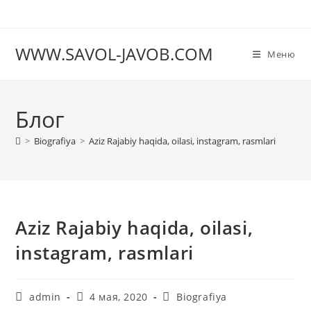
Перейти
к
содержимому
WWW.SAVOL-JAVOB.COM
Меню
Блог
>
Biografiya
>
Aziz Rajabiy haqida, oilasi, instagram, rasmlari
Aziz Rajabiy haqida, oilasi,
instagram, rasmlari
Автор
Запись
Рубрика
admin
4 мая, 2020
Biografiya
записи:
опубликована:
записи: