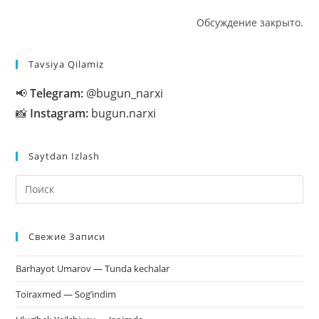
Обсуждение закрыто.
Tavsiya Qilamiz
📢
Telegram:
@bugun_narxi
📸
Instagram:
bugun.narxi
Saytdan Izlash
На
кл
Esc
Свежие Записи
чт
за
Barhayot Umarov — Tunda kechalar
па
пои
Toiraxmed — Sog’indim