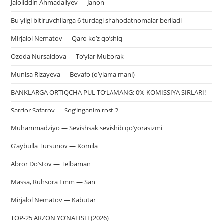
Jaloliddin Ahmadaliyev — Janon
Bu yilgi bitiruvchilarga 6 turdagi shahodatnomalar beriladi
Mirjalol Nematov — Qaro ko’z qo’shiq
Ozoda Nursaidova — To’ylar Muborak
Munisa Rizayeva — Bevafo (o’ylama mani)
BANKLARGA ORTIQCHA PUL TO‘LAMANG: 0% KOMISSIYA SIRLARI!
Sardor Safarov — Sog’inganim rost 2
Muhammadziyo — Sevishsak sevishib qo’yorasizmi
G’aybulla Tursunov — Komila
Abror Do’stov — Telbaman
Massa, Ruhsora Emm — San
Mirjalol Nematov — Kabutar
TOP-25 ARZON YO‘NALISH (2026)