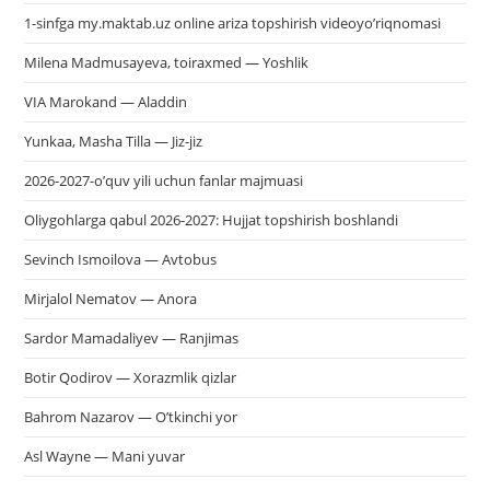
1-sinfga my.maktab.uz online ariza topshirish videoyo’riqnomasi
Milena Madmusayeva, toiraxmed — Yoshlik
VIA Marokand — Aladdin
Yunkaa, Masha Tilla — Jiz-jiz
2026-2027-o’quv yili uchun fanlar majmuasi
Oliygohlarga qabul 2026-2027: Hujjat topshirish boshlandi
Sevinch Ismoilova — Avtobus
Mirjalol Nematov — Anora
Sardor Mamadaliyev — Ranjimas
Botir Qodirov — Xorazmlik qizlar
Bahrom Nazarov — O’tkinchi yor
Asl Wayne — Mani yuvar