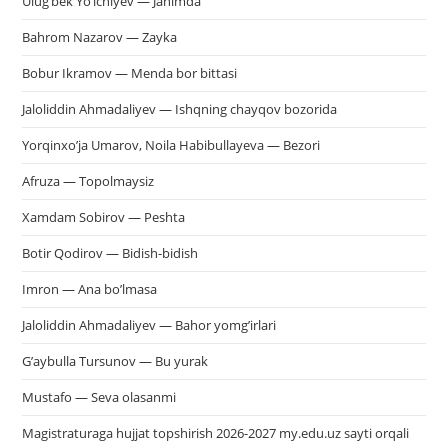
Ulug’bek Yo’lchiyev — Janimda
Bahrom Nazarov — Zayka
Bobur Ikramov — Menda bor bittasi
Jaloliddin Ahmadaliyev — Ishqning chayqov bozorida
Yorqinxo’ja Umarov, Noila Habibullayeva — Bezori
Afruza — Topolmaysiz
Xamdam Sobirov — Peshta
Botir Qodirov — Bidish-bidish
Imron — Ana bo’lmasa
Jaloliddin Ahmadaliyev — Bahor yomg’irlari
G’aybulla Tursunov — Bu yurak
Mustafo — Seva olasanmi
Magistraturaga hujjat topshirish 2026-2027 my.edu.uz sayti orqali