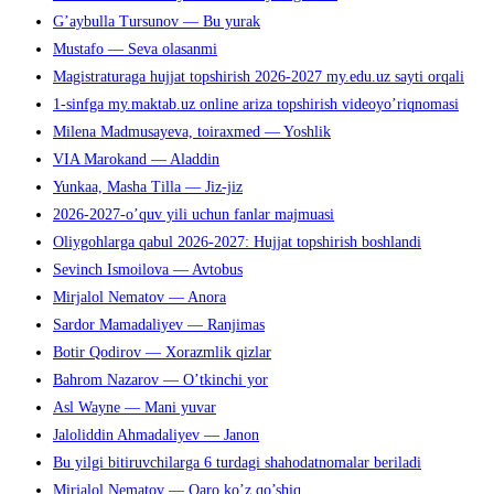
G’aybulla Tursunov — Bu yurak
Mustafo — Seva olasanmi
Magistraturaga hujjat topshirish 2026-2027 my.edu.uz sayti orqali
1-sinfga my.maktab.uz online ariza topshirish videoyo’riqnomasi
Milena Madmusayeva, toiraxmed — Yoshlik
VIA Marokand — Aladdin
Yunkaa, Masha Tilla — Jiz-jiz
2026-2027-o’quv yili uchun fanlar majmuasi
Oliygohlarga qabul 2026-2027: Hujjat topshirish boshlandi
Sevinch Ismoilova — Avtobus
Mirjalol Nematov — Anora
Sardor Mamadaliyev — Ranjimas
Botir Qodirov — Xorazmlik qizlar
Bahrom Nazarov — O’tkinchi yor
Asl Wayne — Mani yuvar
Jaloliddin Ahmadaliyev — Janon
Bu yilgi bitiruvchilarga 6 turdagi shahodatnomalar beriladi
Mirjalol Nematov — Qaro ko’z qo’shiq