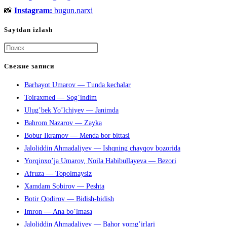
📸
Instagram:
bugun.narxi
Saytdan izlash
Нажмите
клавишу
Свежие записи
Escape,
Barhayot Umarov — Tunda kechalar
чтобы
Toiraxmed — Sog’indim
закрыть
Ulug’bek Yo’lchiyev — Janimda
панель
Bahrom Nazarov — Zayka
поиска.
Bobur Ikramov — Menda bor bittasi
Jaloliddin Ahmadaliyev — Ishqning chayqov bozorida
Yorqinxo’ja Umarov, Noila Habibullayeva — Bezori
Afruza — Topolmaysiz
Xamdam Sobirov — Peshta
Botir Qodirov — Bidish-bidish
Imron — Ana bo’lmasa
Jaloliddin Ahmadaliyev — Bahor yomg’irlari