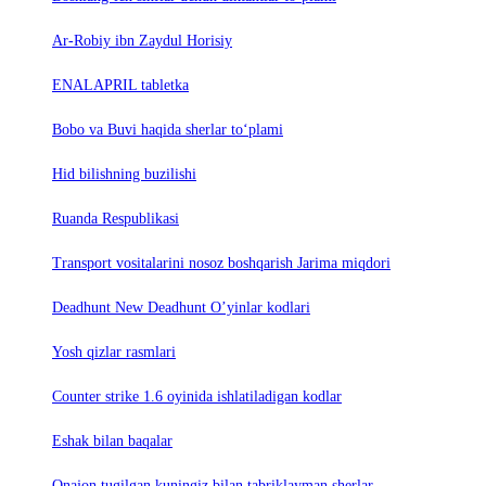
Ar-Robiy ibn Zaydul Horisiy
ENALAPRIL tabletka
Bobo va Buvi haqida sherlar to‘plami
Hid bilishning buzilishi
Ruanda Respublikasi
Trаnsport vositаlаrini nosoz boshqаrish Jаrimа miqdori
Deadhunt New Deadhunt O’yinlar kodlari
Yosh qizlar rasmlari
Counter strike 1.6 oyinida ishlatiladigan kodlar
Eshak bilan baqalar
Onajon tugilgan kuningiz bilan tabriklayman sherlar