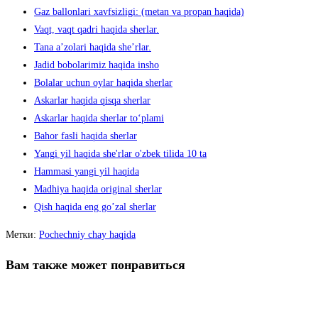
Gaz ballonlari xavfsizligi: (metan va propan haqida)
Vaqt, vaqt qadri haqida sherlar.
Tana aʼzolari haqida sheʼrlar.
Jadid bobolarimiz haqida insho
Bolalar uchun oylar haqida sherlar
Askarlar haqida qisqa sherlar
Askarlar haqida sherlar to‘plami
Bahor fasli haqida sherlar
Yangi yil haqida she'rlar o'zbek tilida 10 ta
Hammasi yangi yil haqida
Madhiya haqida original sherlar
Qish haqida eng go’zal sherlar
Метки
:
Pochechniy chay haqida
Вам также может понравиться