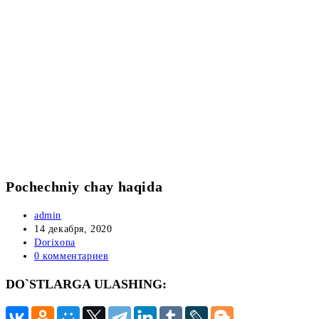
Pochechniy chay haqida
Автор
admin
записи:
Запись
14 декабря, 2020
опубликована:
Рубрика
Dorixona
записи:
Комментарии
0 комментариев
к
DO`STLARGA ULASHING:
записи: