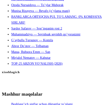
Ozoda Nursaidova — To’ylar Muborak
Munisa Rizayeva — Bevafo (o’ylama mani)
BANKLARGA ORTIQCHA PUL TO‘LAMANG: 0% KOMISSIYA
SIRLARI!
Sardor Safarov — Sog’inganim rost 2
Muhammadziyo — Sevishsak sevishib qo’yorasizmi
G’aybulla Tursunov — Komila
Abror Do’stov — Telbaman
Massa, Ruhsora Emm — San
Mirjalol Nematov — Kabutar
TOP-25 ARZON YO‘NALISH (2026)
xisoblagich
Mashhur maqolalar
Boshlang’ich sinflar uchun diktantlar to’plami