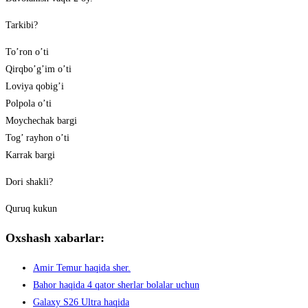
Tarkibi?
To’ron o’ti
Qirqbo’g’im o’ti
Loviya qobig’i
Polpola o’ti
Moychechak bargi
Tog’ rayhon o’ti
Karrak bargi
Dori shakli?
Quruq kukun
Oxshash xabarlar:
Amir Temur haqida sher.
Bahor haqida 4 qator sherlar bolalar uchun
Galaxy S26 Ultra haqida