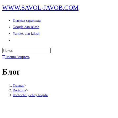
Перейти
WWW.SAVOL-JAVOB.COM
к
содержимому
Главная страница
Google dan izlash
Yandex dan izlash
Переключить
поиск
Нажмите
по
клавишу
Меню
Закрыть
веб-
Escape,
сайту
Блог
чтобы
закрыть
панель
Главная
>
поиска.
Dorixona
>
Pochechniy chay haqida