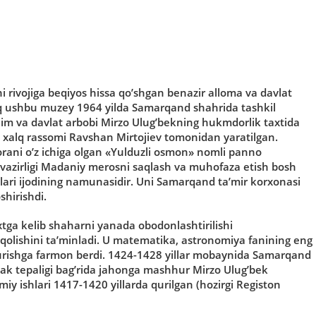
ni rivojiga beqiyos hissa qo’shgan benazir alloma va davlat
iq ushbu muzey 1964 yilda Samarqand shahrida tashkil
im va davlat arbobi Mirzo Ulug’bekning hukmdorlik taxtida
n xalq rassomi Ravshan Mirtojiev tomonidan yaratilgan.
rani o’z ichiga olgan «Yulduzli osmon» nomli panno
 vazirligi Madaniy merosni saqlash va muhofaza etish bosh
ri ijodining namunasidir. Uni Samarqand ta’mir korxonasi
shirishdi.
tga kelib shaharni yanada obodonlashtirilishi
olishini ta’minladi. U matematika, astronomiya fanining eng
qurishga farmon berdi. 1424-1428 yillar mobaynida Samarqand
hak tepaligi bag’rida jahonga mashhur Mirzo Ulug’bek
miy ishlari 1417-1420 yillarda qurilgan (hozirgi Registon