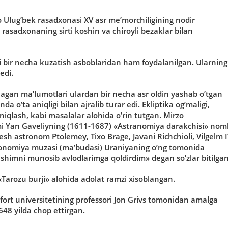
 Ulug’bek rasadxonasi XV asr me’morchiligining nodir
asadxonaning sirti koshin va chiroyli bezaklar bilan
 bir necha kuzatish asboblaridan ham foydalanilgan. Ularning
edi.
agan ma’lumotlari ulardan bir necha asr oldin yashab o’tgan
da o’ta aniqligi bilan ajralib turar edi. Ekliptika og’maligi,
 aniqlash, kabi masalalar alohida o’rin tutgan. Mirzo
imi Yan Gaveliyning (1611-1687) «Astranomiya darakchisi» noml
esh astronom Ptolemey, Tixo Brage, Javani Richchioli, Vilgelm 
stronomiya muzasi (ma’budasi) Uraniyaning o’ng tomonida
O’z ishimni munosib avlodlarimga qoldirdim» degan so’zlar bitilgan
arozu burji» alohida adolat ramzi xisoblangan.
sfort universitetining professori Jon Grivs tomonidan amalga
648 yilda chop ettirgan.