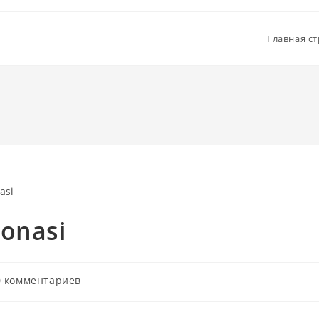
Главная с
xonasi
мментарии
0 комментариев
иси: