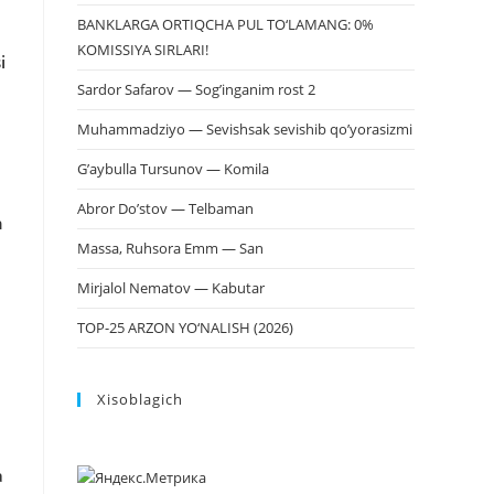
BANKLARGA ORTIQCHA PUL TO‘LAMANG: 0%
KOMISSIYA SIRLARI!
i
Sardor Safarov — Sog’inganim rost 2
Muhammadziyo — Sevishsak sevishib qo’yorasizmi
G’aybulla Tursunov — Komila
Abror Do’stov — Telbaman
n
Massa, Ruhsora Emm — San
Mirjalol Nematov — Kabutar
TOP-25 ARZON YO‘NALISH (2026)
Xisoblagich
a