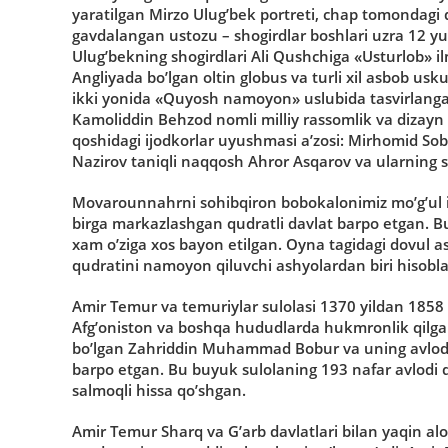
yaratilgan Mirzo Ulug’bek portreti, chap tomondagi 
gavdalangan ustozu – shogirdlar boshlari uzra 12 yu
Ulug’bekning shogirdlari Ali Qushchiga «Usturlob» il
Angliyada bo’lgan oltin globus va turli xil asbob us
ikki yonida «Quyosh namoyon» uslubida tasvirlangan
Kamoliddin Behzod nomli milliy rassomlik va dizayn 
qoshidagi ijodkorlar uyushmasi a’zosi: Mirhomid Sobi
Nazirov taniqli naqqosh Ahror Asqarov va ularning 
Movarounnahrni sohibqiron bobokalonimiz mo’g’ul ist
birga markazlashgan qudratli davlat barpo etgan. B
xam o’ziga xos bayon etilgan. Oyna tagidagi dovul a
qudratini namoyon qiluvchi ashyolardan biri hisobl
Amir Temur va temuriylar sulolasi 1370 yildan 1858
Afg’oniston va boshqa hududlarda hukmronlik qilga
bo’lgan Zahriddin Muhammad Bobur va uning avlodla
barpo etgan. Bu buyuk sulolaning 193 nafar avlodi qar
salmoqli hissa qo’shgan.
Amir Temur Sharq va G’arb davlatlari bilan yaqin alo