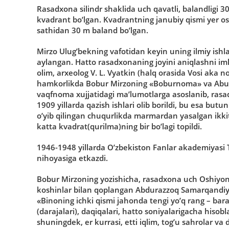
Rasadxona silindr shaklida uch qavatli, balandligi 30
kvadrant bo’lgan. Kvadrantning janubiy qismi yer os
sathidan 30 m baland bo’lgan.
Mirzo Ulug’bekning vafotidan keyin uning ilmiy ishl
aylangan. Hatto rasadxonaning joyini aniqlashni i
olim, arxeolog V. L. Vyatkin (halq orasida Vosi aka
hamkorlikda Bobur Mirzoning «Boburnoma» va Abu T
vaqfnoma xujjatidagi ma’lumotlarga asoslanib, rasad
1909 yillarda qazish ishlari olib borildi, bu esa butu
o’yib qilingan chuqurlikda marmardan yasalgan ikkit
katta kvadrat(qurilma)ning bir bo’lagi topildi.
1946-1948 yillarda O’zbekiston Fanlar akademiyasi Ta
nihoyasiga etkazdi.
Bobur Mirzoning yozishicha, rasadxona uch Oshiyonlik 
koshinlar bilan qoplangan Abdurazzoq Samarqandiy. 
«Binoning ichki qismi jahonda tengi yo’q rang – bara
(darajalari), daqiqalari, hatto soniyalarigacha hisob
shuningdek, er kurrasi, etti iqlim, tog’u sahrolar 