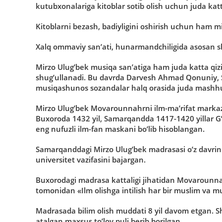
kutubxonalariga kitoblar sotib olish uchun juda katt
Kitoblarni bezash, badiyligini oshirish uchun ham min
Xalq ommaviy san’ati, hunarmandchiligida asosan s
Mirzo Ulug’bek musiqa san’atiga ham juda katta qiziq
shug’ullanadi. Bu davrda Darvesh Ahmad Qonuniy,
musiqashunos sozandalar halq orasida juda mashhu
Mirzo Ulug’bek Movarounnahrni ilm-ma’rifat markazig
Buxoroda 1432 yil, Samarqandda 1417-1420 yillar G
eng nufuzli ilm-fan maskani bo’lib hisoblangan.
Samarqanddagi Mirzo Ulug’bek madrasasi o’z davrinin
universitet vazifasini bajargan.
Buxorodagi madrasa kattaligi jihatidan Movarounnah
tomonidan «Ilm olishga intilish har bir muslim va m
Madrasada bilim olish muddati 8 yil davom etgan. 
atalgan maxsus to’lov puli berib borilgan.