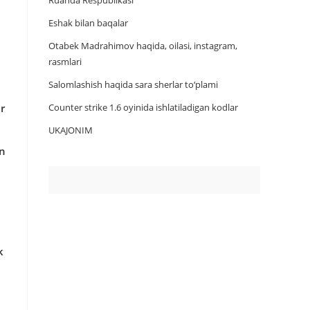
Ruanda Respublikasi
Eshak bilan baqalar
Otabek Madrahimov haqida, oilasi, instagram,
rasmlari
Salomlashish haqida sara sherlar to‘plami
r
Counter strike 1.6 oyinida ishlatiladigan kodlar
UKAJONIM
an
k