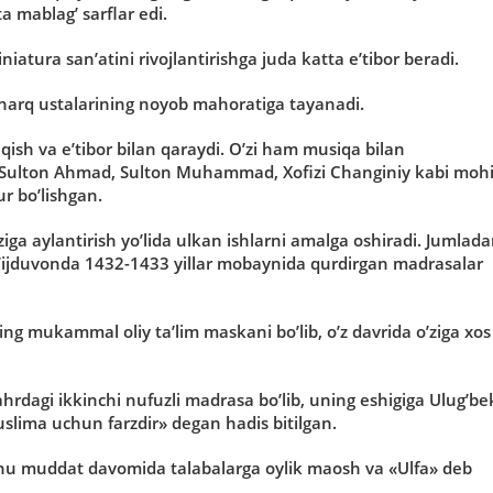
a mablag’ sarflar edi.
iatura san’atini rivojlantirishga juda katta e’tibor beradi.
harq ustalarining noyob mahoratiga tayanadi.
ish va e’tibor bilan qaraydi. O’zi ham musiqa bilan
 Sulton Ahmad, Sulton Muhammad, Xofizi Changiniy kabi mohi
r bo’lishgan.
a aylantirish yo’lida ulkan ishlarni amalga oshiradi. Jumlad
’ijduvonda 1432-1433 yillar mobaynida qurdirgan madrasalar
g mukammal oliy ta’lim maskani bo’lib, o’z davrida o’ziga xos
rdagi ikkinchi nufuzli madrasa bo’lib, uning eshigiga Ulug’be
uslima uchun farzdir» degan hadis bitilgan.
Shu muddat davomida talabalarga oylik maosh va «Ulfa» deb