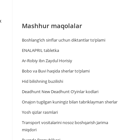
k
Mashhur maqolalar
Boshlang’ich sinflar uchun diktantlar to’plami
ENALAPRIL tabletka
i
Ar-Robiy ibn Zaydul Horisiy
Bobo va Buvi haqida sherlar to‘plami
Hid bilishning buzilishi
Deadhunt New Deadhunt O’yinlar kodlari
Onajon tugilgan kuningiz bilan tabriklayman sherlar
Yosh qizlar rasmlari
Trаnsport vositаlаrini nosoz boshqаrish Jаrimа
miqdori