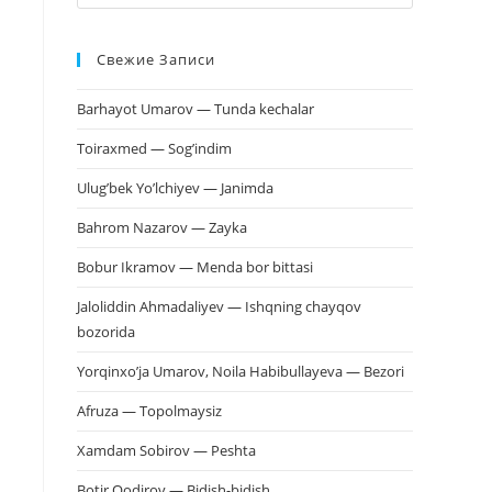
клавишу
Escape,
Свежие Записи
чтобы
закрыть
Barhayot Umarov — Tunda kechalar
панель
поиска.
Toiraxmed — Sog’indim
Ulug’bek Yo’lchiyev — Janimda
Bahrom Nazarov — Zayka
Bobur Ikramov — Menda bor bittasi
Jaloliddin Ahmadaliyev — Ishqning chayqov
bozorida
Yorqinxo’ja Umarov, Noila Habibullayeva — Bezori
Afruza — Topolmaysiz
Xamdam Sobirov — Peshta
Botir Qodirov — Bidish-bidish