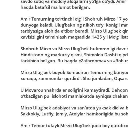
savdo sotiq va moddiy aloqalarni yo’lga qo’ydi. Ami
haqda batafsil ma’lumot berilgan.
Amir Temurning to’rtinchi o’g’li Shohruh Mirzo 17 
dunyoga keladi, Ulug’bekning nikoh to’yi Konigil ma
tarbiyasiga alohida e’tibor beradi. Mirzo Ulug’bek qi
xavfsizligini ta’minlash maqsadida 1425 yil Mo’g’ilist
Shohruh Mirzo va Mirzo Ulug’bek hukmronligi davrid
Hindistonning markaziy qismi, Shimolda Dashti qipc
tarkibida bo’lgan. Bu haqda «Zafarnoma» va «Bobu
Mirzo Ulug’bek buyuk Sohibqiron Temurning bunyodko
xonaqo, xammomlar qurdirdi. Shu jumladan, Oqsaroy
U Movarounnahrda er solig’ini kamaytiradi. Dehqonchi
o’tkazilgan pul islohoti mamlakatda ayniqsa chakana
Mirzo Ulug’bek adabiyot va san’atda yuksak did va bili
Sakkokiy, Lutfiy, Jomiy, Atoiylar hamkorligida bu so
Amir Temur tufayli Mirzo Ulug’bek juda boy qutubxo