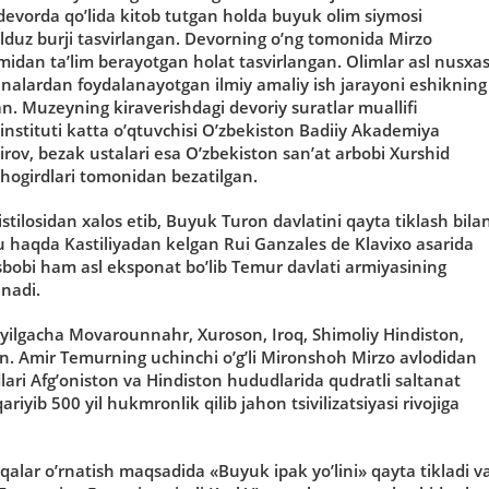
devorda qo’lida kitob tutgan holda buyuk olim siymosi
lduz burji tasvirlangan. Devorning o’ng tomonida Mirzo
midan ta’lim berayotgan holat tasvirlangan. Olimlar asl nusxas
kunalardan foydalanayotgan ilmiy amaliy ish jarayoni eshikning
. Muzeyning kiraverishdagi devoriy suratlar muallifi
instituti katta o’qtuvchisi O’zbekiston Badiiy Akademiya
rov, bezak ustalari esa O’zbekiston san’at arbobi Xurshid
shogirdlari tomonidan bezatilgan.
ilosidan xalos etib, Buyuk Turon davlatini qayta tiklash bila
u haqda Kastiliyadan kelgan Rui Ganzales de Klavixo asarida
sbobi ham asl eksponat bo’lib Temur davlati armiyasining
anadi.
 yilgacha Movarounnahr, Xuroson, Iroq, Shimoliy Hindiston,
n. Amir Temurning uchinchi o’g’li Mironshoh Mirzo avlodidan
ri Afg’oniston va Hindiston hududlarida qudratli saltanat
iyib 500 yil hukmronlik qilib jahon tsivilizatsiyasi rivojiga
qalar o’rnatish maqsadida «Buyuk ipak yo’lini» qayta tikladi v