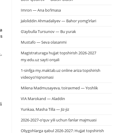
Imron — Ana bo’lmasa
Jaloliddin Ahmadaliyev — Bahor yomg’irlari
ga
G’aybulla Tursunov — Bu yurak
os
Mustafo — Seva olasanmi
Magistraturaga hujjat topshirish 2026-2027
-
my.edu.uz sayti orqali
1-sinfga my.maktab.uz online ariza topshirish
videoyo’riqnomasi
i
Milena Madmusayeva, toiraxmed — Yoshlik
VIA Marokand — Aladdin
i
Yunkaa, Masha Tilla — Jiz-jiz
2026-2027-o’quv yili uchun fanlar majmuasi
Oliygohlarga qabul 2026-2027: Hujjat topshirish