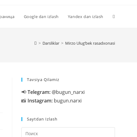
Переключи
траница
Google dan izlash
Yandex dan izlash
поиск
>
Darsliklar
>
Mirzo Ulug’bek rasadxonasi
по
Tavsiya Qilamiz
веб-
📢
Telegram:
@bugun_narxi
📸
Instagram:
bugun.narxi
сайту
Saytdan Izlash
Нажмите