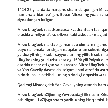
1424-28 yillarda Samarqand shahrida qurilgan Mirzo
namunalaridan bo’lgan. Bobur Mirzoning yozishicha r
ziynatlangan bo’lgan.
Mirzo Ulug’bek rasadxonasida kvadrantdan tashqari
orasida armilyar sfera, trikver kabi asboblar mavjud 
Mirzo Ulug’bek maktabiga mansub olimlarning aniql
buyuk allomalar erishgan natijalar bilan solishtirilgan
yulduz yilining xisobi, sayyoralarning yillik hisobini
Ulug’bekning yulduzlar katalogi 1690 yili Polyak ol
asarida nashr etilgan va bu asarda Mirzo Ulug’bek b
va Yan Gaveliy davrasida, to’garak stol atrofida a
birinchi bo’lib o’tiribdi. Uning o’rindig’i orqasida «
Qadimgi Misrdagidek Yan Gaveliyning asarida ham «T
Mirzo Ulug’bek «Ziji»ning Yevropadagi ilk nashri Ok
oshirilgan. U «Zij»ga sharh yozib, uning bir qismini 1