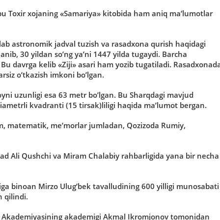
bu Toxir xojaning «Samariya» kitobida ham aniq ma’lumotlar
lab astronomik jadval tuzish va rasadxona qurish haqidagi
anib, 30 yildan so’ng ya’ni 1447 yilda tugaydi. Barcha
 Bu davrga kelib «Ziji» asari ham yozib tugatiladi. Rasadxonad
arsiz o’tkazish imkoni bo’lgan.
yni uzunligi esa 63 metr bo’lgan. Bu Sharqdagi mavjud
ametrli kvadranti (15 tirsak)liligi haqida ma’lumot bergan.
nom, matematik, me’morlar jumladan, Qozizoda Rumiy,
d Ali Qushchi va Miram Chalabiy rahbarligida yana bir necha
iga binoan Mirzo Ulug’bek tavalludining 600 yilligi munosabati
 qilindi.
diiy Akademiyasining akademigi Akmal Ikromjonov tomonidan