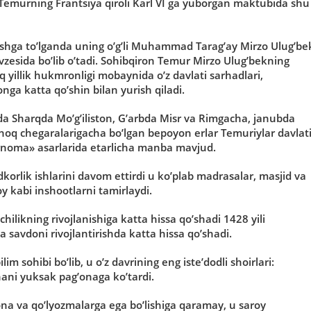
r Temurning Frantsiya qiroli Karl VI ga yuborgan maktubida shu
yoshga to’lganda uning o’g’li Muhammad Tarag’ay Mirzo Ulug’be
vzesida bo’lib o’tadi. Sohibqiron Temur Mirzo Ulug’bekning
rq yillik hukmronligi mobaynida o’z davlati sarhadlari,
onga katta qo’shin bilan yurish qiladi.
a Sharqda Mo’g’iliston, G’arbda Misr va Rimgacha, janubda
hoq chegaralarigacha bo’lgan bepoyon erlar Temuriylar davlat
rnoma» asarlarida etarlicha manba mavjud.
rlik ishlarini davom ettirdi u ko’plab madrasalar, masjid va
 kabi inshootlarni tamirlaydi.
likning rivojlanishiga katta hissa qo’shadi 1428 yili
 savdoni rivojlantirishda katta hissa qo’shadi.
m sohibi bo’lib, u o’z davrining eng iste’dodli shoirlari:
hani yuksak pag’onaga ko’tardi.
na va qo’lyozmalarga ega bo’lishiga qaramay, u saroy