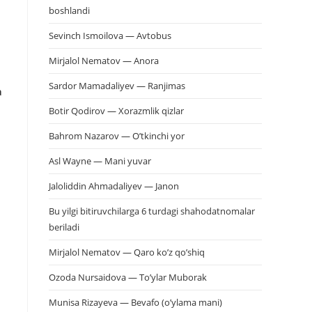
boshlandi
Sevinch Ismoilova — Avtobus
Mirjalol Nematov — Anora
Sardor Mamadaliyev — Ranjimas
a
Botir Qodirov — Xorazmlik qizlar
Bahrom Nazarov — O’tkinchi yor
Asl Wayne — Mani yuvar
Jaloliddin Ahmadaliyev — Janon
Bu yilgi bitiruvchilarga 6 turdagi shahodatnomalar
beriladi
Mirjalol Nematov — Qaro ko’z qo’shiq
Ozoda Nursaidova — To’ylar Muborak
Munisa Rizayeva — Bevafo (o’ylama mani)