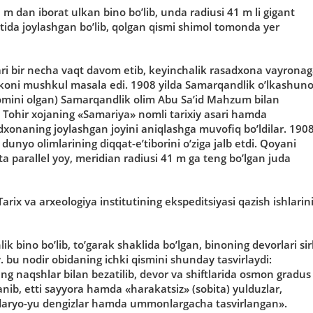
 m dan iborat ulkan bino bo’lib, unda radiusi 41 m li gigant
tida joylashgan bo’lib, qolgan qismi shimol tomonda yer
ari bir necha vaqt davom etib, keyinchalik rasadxona vayrona
mkoni mushkul masala edi. 1908 yilda Samarqandlik o’lkashun
 nomini olgan) Samarqandlik olim Abu Sa’id Mahzum bilan
ohir xojaning «Samariya» nomli tarixiy asari hamda
xonaning joylashgan joyini aniqlashga muvofiq bo’ldilar. 1908
n dunyo olimlarining diqqat-e’tiborini o’ziga jalb etdi. Qoyani
a parallel yoy, meridian radiusi 41 m ga teng bo’lgan juda
rix va arxeologiya institutining ekspeditsiyasi qazish ishlarin
bino bo’lib, to’garak shaklida bo’lgan, binoning devorlari sirl
bu nodir obidaning ichki qismini shunday tasvirlaydi:
ng naqshlar bilan bezatilib, devor va shiftlarida osmon gradus
lanib, etti sayyora hamda «harakatsiz» (sobita) yulduzlar,
va daryo-yu dengizlar hamda ummonlargacha tasvirlangan».