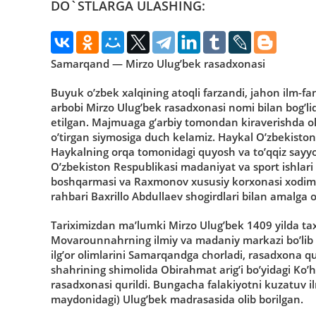
DO`STLARGA ULASHING:
Samarqand — Mirzo Ulug’bek rasadxonasi
Buyuk o’zbek xalqining atoqli farzandi, jahon ilm-fa
arbobi Mirzo Ulug’bek rasadxonasi nomi bilan bog’l
etilgan. Majmuaga g’arbiy tomondan kiraverishda ol
o’tirgan siymosiga duch kelamiz. Haykal O’zbekisto
Haykalning orqa tomonidagi quyosh va to’qqiz sayyo
O’zbekiston Respublikasi madaniyat va sport ishlari
boshqarmasi va Raxmonov xususiy korxonasi xodimla
rahbari Baxrillo Abdullaev shogirdlari bilan amalga o
Tariximizdan ma’lumki Mirzo Ulug’bek 1409 yilda tax
Movarounnahrning ilmiy va madaniy markazi bo’lib q
ilg’or olimlarini Samarqandga chorladi, rasadxona 
shahrining shimolida Obirahmat arig’i bo’yidagi Ko’
rasadxonasi qurildi. Bungacha falakiyotni kuzatuv il
maydonidagi) Ulug’bek madrasasida olib borilgan.