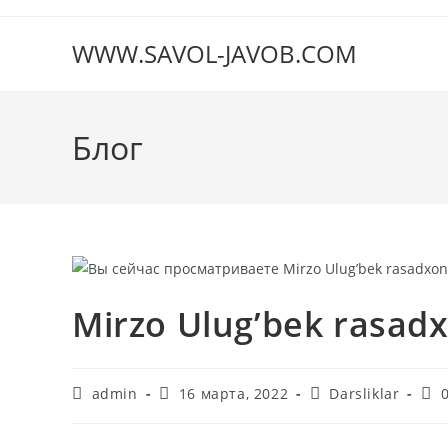
Перейти
к
WWW.SAVOL-JAVOB.COM
содержимому
Блог
Mirzo Ulug’bek rasad
Автор
Запись
Рубрика
Ко
admin
16 марта, 2022
Darsliklar
записи:
опубликована:
записи:
к
зап