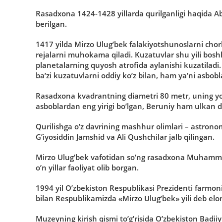
Rasadxona 1424-1428 yillarda qurilganligi haqida A
berilgan.
1417 yilda Mirzo Ulug’bek falakiyotshunoslarni chor
rejalarni muhokama qiladi. Kuzatuvlar shu yili boshl
planetalarning quyosh atrofida aylanishi kuzatiladi.
ba’zi kuzatuvlarni oddiy ko’z bilan, ham ya’ni asbobl
Rasadxona kvadrantning diametri 80 metr, uning yo
asboblardan eng yirigi bo’lgan, Beruniy ham ulkan di
Qurilishga o’z davrining mashhur olimlari – astro
G’iyosiddin Jamshid va Ali Qushchilar jalb qilingan.
Mirzo Ulug’bek vafotidan so’ng rasadxona Muhamma
o’n yillar faoliyat olib borgan.
1994 yil O’zbekiston Respublikasi Prezidenti farmon
bilan Respublikamizda «Mirzo Ulug’bek» yili deb elon
Muzeyning kirish qismi to’g’risida O’zbekiston Ba