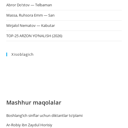
Abror Do’stov — Telbaman
Massa, Ruhsora Emm — San
Mirjalol Nematov — Kabutar
TOP-25 ARZON YO‘NALISH (2026)
Xisoblagich
Mashhur maqolalar
Boshlang’ich sinflar uchun diktantlar to’plami
Ar-Robiy ibn Zaydul Horisiy