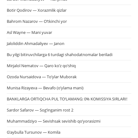
Botir Qodirov — Xorazmlik qizlar
Bahrom Nazarov — O’tkinchi yor
Asl Wayne — Mani yuvar
Jaloliddin Ahmadaliyev — Janon
Bu yilgi bitiruvchilarga 6 turdagi shahodatnomalar beriladi
Mirjalol Nematov — Qaro ko’z qo’shiq
Ozoda Nursaidova — To’ylar Muborak
Munisa Rizayeva — Bevafo (o’ylama mani)
BANKLARGA ORTIQCHA PUL TO‘LAMANG: 0% KOMISSIYA SIRLARI!
Sardor Safarov — Sog’inganim rost 2
Muhammadziyo — Sevishsak sevishib qo’yorasizmi
G’aybulla Tursunov — Komila