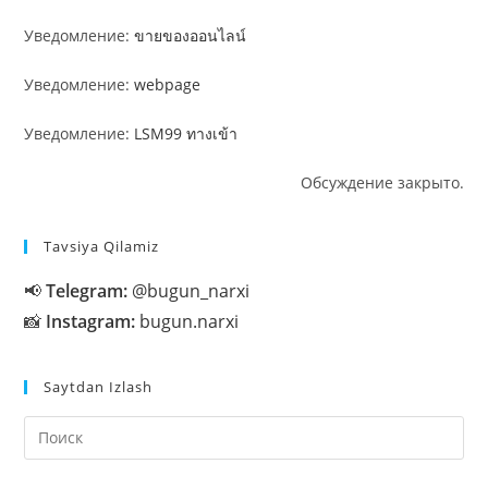
Уведомление:
ขายของออนไลน์
Уведомление:
webpage
Уведомление:
LSM99 ทางเข้า
Обсуждение закрыто.
Tavsiya Qilamiz
📢
Telegram:
@bugun_narxi
📸
Instagram:
bugun.narxi
Saytdan Izlash
На
кл
Esc