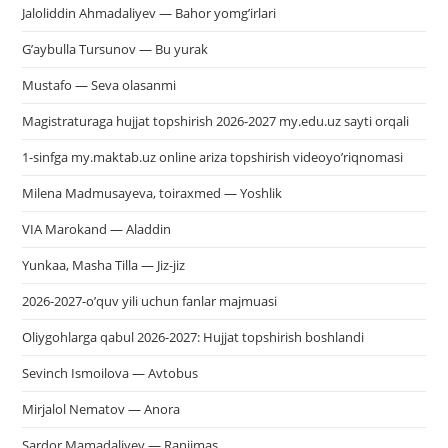
Jaloliddin Ahmadaliyev — Bahor yomg’irlari
G’aybulla Tursunov — Bu yurak
Mustafo — Seva olasanmi
Magistraturaga hujjat topshirish 2026-2027 my.edu.uz sayti orqali
1-sinfga my.maktab.uz online ariza topshirish videoyo’riqnomasi
Milena Madmusayeva, toiraxmed — Yoshlik
VIA Marokand — Aladdin
Yunkaa, Masha Tilla — Jiz-jiz
2026-2027-o’quv yili uchun fanlar majmuasi
Oliygohlarga qabul 2026-2027: Hujjat topshirish boshlandi
Sevinch Ismoilova — Avtobus
Mirjalol Nematov — Anora
Sardor Mamadaliyev — Ranjimas