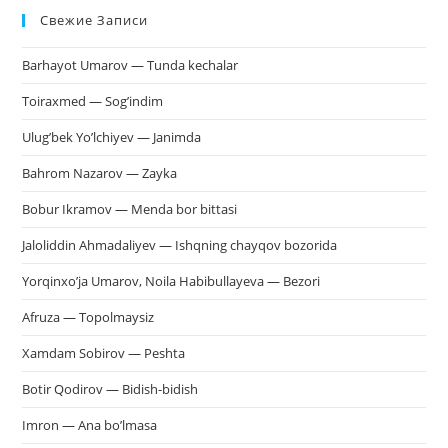
Свежие Записи
чт
за
Barhayot Umarov — Tunda kechalar
па
пои
Toiraxmed — Sog’indim
Ulug’bek Yo’lchiyev — Janimda
Bahrom Nazarov — Zayka
Bobur Ikramov — Menda bor bittasi
Jaloliddin Ahmadaliyev — Ishqning chayqov bozorida
Yorqinxo’ja Umarov, Noila Habibullayeva — Bezori
Afruza — Topolmaysiz
Xamdam Sobirov — Peshta
Botir Qodirov — Bidish-bidish
Imron — Ana bo’lmasa