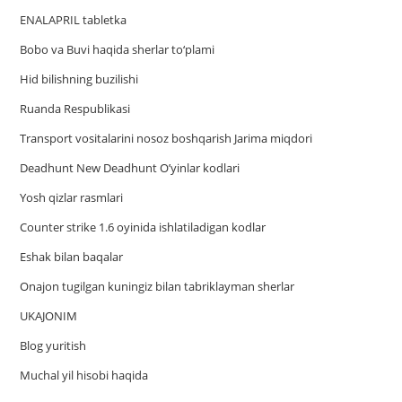
ENALAPRIL tabletka
Bobo va Buvi haqida sherlar to‘plami
Hid bilishning buzilishi
Ruanda Respublikasi
Trаnsport vositаlаrini nosoz boshqаrish Jаrimа miqdori
Deadhunt New Deadhunt O’yinlar kodlari
Yosh qizlar rasmlari
Counter strike 1.6 oyinida ishlatiladigan kodlar
Eshak bilan baqalar
Onajon tugilgan kuningiz bilan tabriklayman sherlar
UKAJONIM
Blog yuritish
Muchal yil hisobi haqida