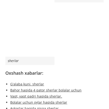
sherlar
Oxshash xabarlar:
G'alaba kuni. sherlar
Bahor haqida 4 qator sherlar bolalar uchun
Vaqt, vaqt qadri haqida sherlar.
Bolalar uchun oylar haqida sherlar
Askarlar haqida qisqa sherlar