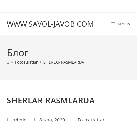
Перейти
к
содержимому
WWW.SAVOL-JAVOB.COM
Меню
Блог
>
Fotosuratlar
>
SHERLAR RASMLARDA
SHERLAR RASMLARDA
Автор
Запись
Рубрика
admin
8 мая, 2020
Fotosuratlar
записи:
опубликована:
записи: